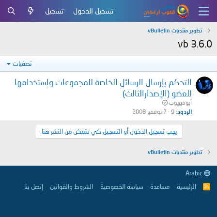
تسجيل الدخول
تسجيل
تطوير منتديات vBulletin
vb 3.6.0
تصفيات
التحكم بإرسال الرسائل الخاصة للمجموعات واستخدامها
للعضو (الإصدارالثالث)
أبومهيوب
الردود
9
7 نوفمبر 2008
يجب تسجيل الدخول أو التسجيل كي تتمكن من النشر هنا.
تطوير منتديات vBulletin
Arabic
الرئيسية
مساعدة
سياسة الخصوصية
الشروط والقوانين
إتصل بنا
R
S
S