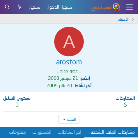
تسجيل الدخول
تسجيل
الأعضاء
A
arostom
:: عضو جديد ::
إنضم
21 سبتمبر 2008
آخر نشاط
20 يناير 2009
المشاركات
مستوى التفاعل
0
5
البحث
مشاركات الملف الشخصي
آخر النشاطات
المنشورات
معلومات