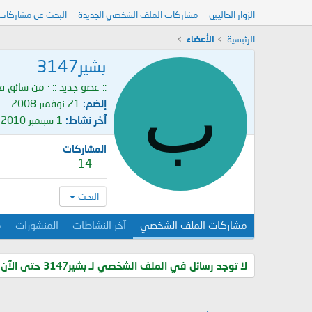
الزوار الحاليين
مشاركات الملف الشخصي الجديدة
البحث عن مشاركات
الرئيسية
الأعضاء
بشير3147
ب
:: عضو جديد ::
·
من
سائق ف
إنضم
21 نوفمبر 2008
آخر نشاط
1 سبتمبر 2010
المشاركات
14
البحث
مشاركات الملف الشخصي
آخر النشاطات
المنشورات
م
لا توجد رسائل في الملف الشخصي لـ بشير3147 حتى الآن.