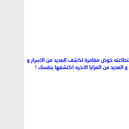
مؤسسي اللعبة الشهيرة ديابلو Diablo و Fate .. اللاعب باستطاعته خوض مغامرة لكشف العديد من الاسرار و
 العديد من المزايا الاخره اكتشفها بنفسك !