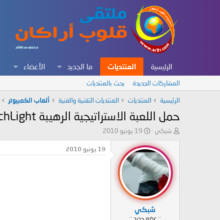
الرئيسية
المنتديات
ما الجديد
الأعضاء
المشاركات الجديدة
بحث بالمنتديات
الرئيسية
المنتديات
المنتديات التقنية والفنية
ألعاب الكمبيوتر
حمل اللعبة الاستراتيجية الرهيبة TorchLight باحدث اصداراتها مضغوطه بحجم 319 ميغا
ب
ت
شبكي
19 يونيو 2010
ا
ا
د
ر
19 يونيو 2010
ئ
ي
ا
خ
ل
ا
م
ل
و
ب
ض
د
شبكي
و
ء
:: عضو جديد ::
ع