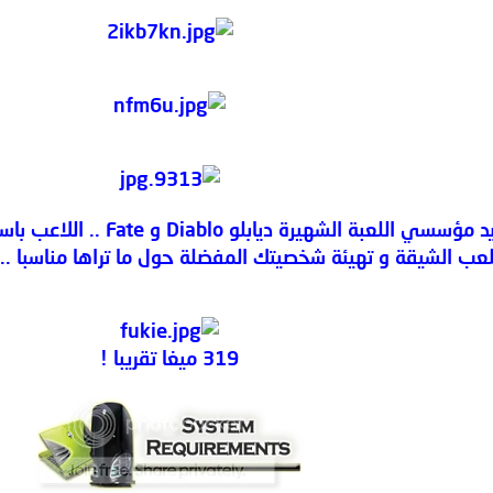
تورش لايت لعبة صنعت علي يد 
لعب الشيقة و تهيئة شخصيتك المفضلة حول ما تراها مناسبا .. و
319 ميغا تقريبا !