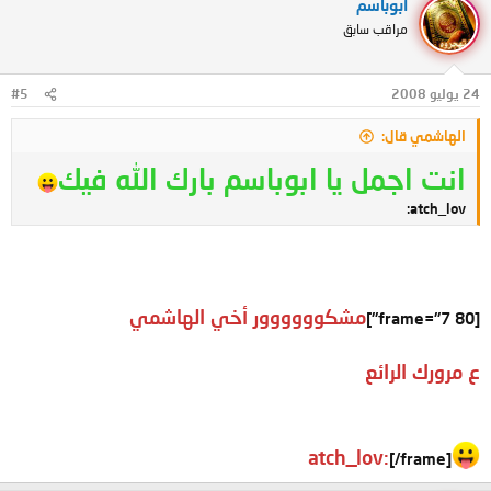
أبوباسم
مراقب سابق
24 يوليو 2008
#5
الهاشمي قال:
انت اجمل يا ابوباسم بارك الله فيك
atch_lov:
مشكوووووور أخي الهاشمي
[frame="7 80"]
ع مرورك الرائع
atch_lov:
[/frame]