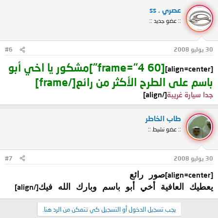
عصري . ss
:: عضو جديد ::
30 يوليو 2008
#6
[frame="4 60"]
مشكور يا اخي أبو
[align=center]
باسم على الطرح الأكثر من رائع
[/frame]
جدا سيارة غريبة
[/align]
طاب الخاطر
:: عضو نشيط ::
30 يوليو 2008
#7
[align=center]
صور رائع
يعطيك العافية أخي أبو باسم وبارك الله فيك
[/align]
يجب تسجيل الدخول أو التسجيل كي تتمكن من الرد هنا.