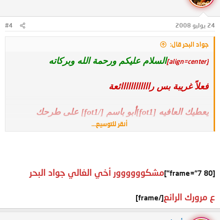
24 يوليو 2008
#4
جواد البحر قال:
السلام عليكم ورحمة الله وبركاته
[align=center]
فعلاً غريبة بس راااااااااااائعة
يعطيك العافيه [fot1]أبو باسم [/fot1] على طرحك
أنقر للتوسيع...
تسلم الانامل يارب ولاعدمناك
مشكوووووور أخي الغالي جواد البحر
[frame="7 80"]
تحياتي جواد البحر
ع مرورك الرائع
[/frame]
[/align]