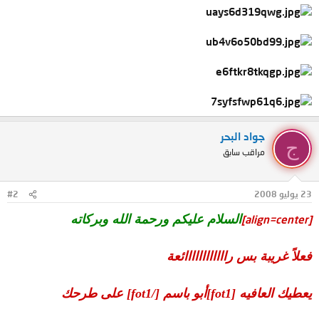
جواد البحر
ج
مراقب سابق
23 يوليو 2008
#2
السلام عليكم ورحمة الله وبركاته
[align=center]
فعلاً غريبة بس راااااااااااائعة
يعطيك العافيه [fot1]أبو باسم [/fot1] على طرحك