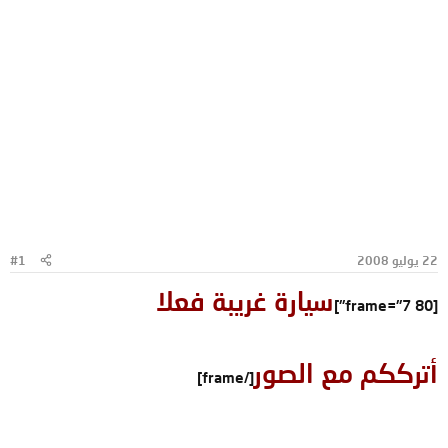
22 يوليو 2008
#1
سيارة غريبة فعلا
[frame="7 80"]
أترككم مع الصور
[/frame]