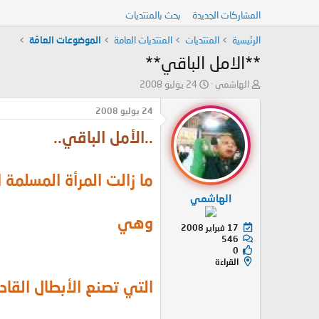
المشاركات الجديدة
بحث بالمنتديات
الرئيسية
المنتديات
المنتديات العامة
الموضوعات العامّة
**الامل الباقي**
ب
ت
الهاشمي
24 يوليو 2008
ا
ا
د
ر
24 يوليو 2008
ئ
ي
..الأمل الباقي..
ا
خ
ل
ا
م
ل
و
ب
ما زالت المرأة المسلمة ا
ض
د
الهاشمي
و
ء
ع
وهي
17 فبراير 2008
546
0
القراءة
التي تصنع الأبطال القا