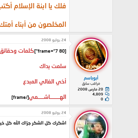
فلك يا ابنة الإسلام أك
المخلصون من أبناء أمتك.
24 يوليو 2008
كلمات وحقائق ت
[frame="7 80"]
سلمت يداك
أبوباسم
أخي الغالي المبدع
مراقب سابق
20 مارس 2008
4,809
الهــــــــاشـــــمي
[/frame]
0
24 يوليو 2008
اشكرك كل الشكر جزاك الله كل خير و