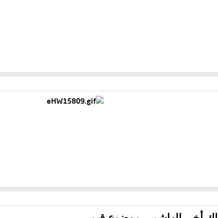
اك أخي الهاشمي موضوع قيم