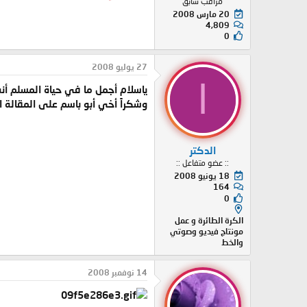
مراقب سابق
20 مارس 2008
4,809
0
27 يوليو 2008
ا
ياسلام أجمل ما في حياة المسلم أنه
وشكراً أخي أبو باسم على المقالة ا
الدكتر
:: عضو متفاعل ::
18 يونيو 2008
164
0
الكرة الطائرة و عمل
مونتاج فيديو وصوتي
والخط
14 نوفمبر 2008