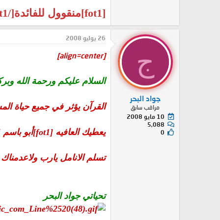
[fot1]منقوول للفائدة[/fot1]
26 يوليو 2008
ج
[align=center]
السلام عليكم ورحمة الله وبرك
جواد البحر
القرآن يؤثر في جميع حياة الم
مراقب سابق
10 مايو 2008
5,088
يعطيك العافيه [fot1]أبو باسم [/fot1] على طرحك
0
تسلم الانامل يارب ولاعدمناك
تحياتي جواد البحر