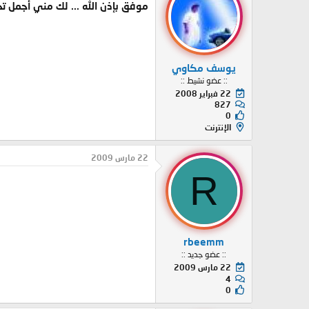
موفق بإذن الله ... لك مني أجمل تح
يوسف مكاوي
:: عضو نشيط ::
22 فبراير 2008
827
0
الإنترنت
22 مارس 2009
R
rbeemm
:: عضو جديد ::
22 مارس 2009
4
0