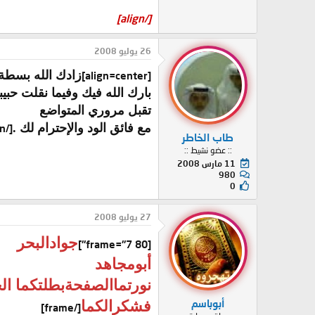
[/align]
26 يوليو 2008
زادك الله بسطة 
[align=center]
بارك الله فيك وفيما نقلت حبيب
تقبل مروري المتواضع
مع فائق الود والإحترام لك .
[/align]
طاب الخاطر
:: عضو نشيط ::
11 مارس 2008
980
0
27 يوليو 2008
جوادالبحر
[frame="7 80"]
أبومجاهد
نورتماالصفحةبطلتكما ال
أبوباسم
فشكرالكما
[/frame]