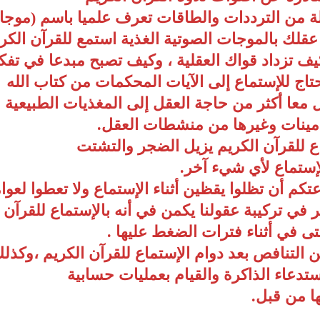
 من الترددات والطاقات تعرف علميا باسم (موجات
 عقلك بالموجات الصوتية الغذية استمع للقرآن الك
كيف تزداد قواك العقلية ، وكيف تصبح مبدعا في تفك
حتاج للإستماع إلى الآيات المحكمات من كتاب الله
 معا أكثر من حاجة العقل إلى المغذيات الطبيعية
امينات وغيرها من منشطات العقل.
ع للقرآن الكريم يزيل الضجر والتشتت
لإستماع لأي شيء آخر.
كم أن تظلوا يقظين أثناء الإستماع ولا تعطوا لعو
في تركيبة عقولنا يكمن في أنه بالإستماع للقرآن 
ى في أثناء فترات الضغط عليها .
 التنافص بعد دوام الإستماع للقرآن الكريم ،وكذل
تدعاء الذاكرة والقيام بعمليات حسابية
ها من قبل.