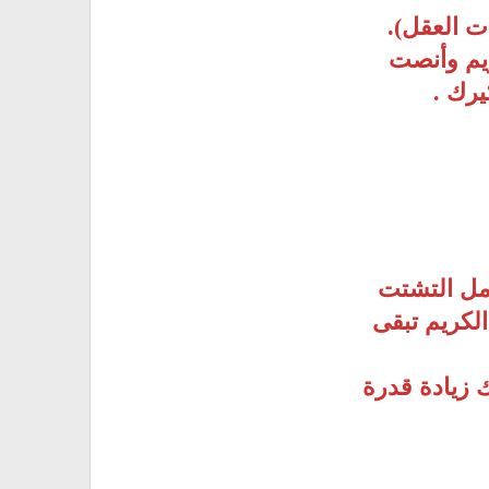
 العقل).
ريم وأنصت
يرك .
امل التشتت
الكريم تبقى
ك زيادة قدرة