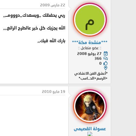
22 مارس 2009
م
ربي يحفظك ,,ويسعدك,,دووومــ,,
الله يجزيك كل خير عالطرح الرائع,,,
بارك الله فيك,,
***منشدة مكة***
:: عضو متفاعل ::
27 يوليو 2008
366
0
*أعشق الفن الانشادي
+الرسم+الحــاسب*
19 مايو 2010
عسولة القصيمى