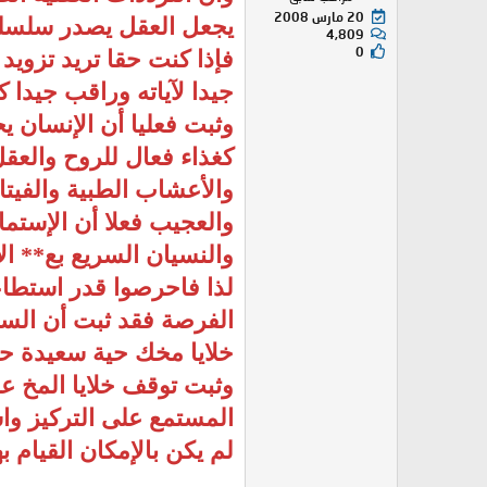
20 مارس 2008
يجعل العقل يصدر سلسلة
4,809
0
فإذا كنت حقا تريد تزويد
جيدا لآياته وراقب جيدا 
وثبت فعليا أن الإنسان ي
كغذاء فعال للروح والعقل
والأعشاب الطبية والفيت
والعجيب فعلا أن الإستما
والنسيان السريع بع** ا
لذا فاحرصوا قدر استطاعت
الفرصة فقد ثبت أن السر 
خلايا مخك حية سعيدة حت
وثبت توقف خلايا المخ عن
المستمع على التركيز واس
لم يكن بالإمكان القيام ب