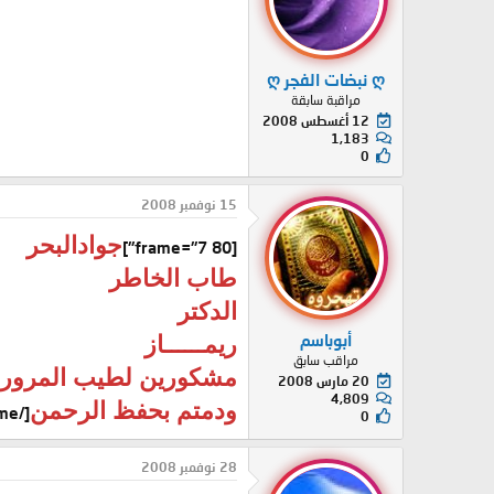
ღ نبضات الفجر ღ
مراقبة سابقة
12 أغسطس 2008
1,183
0
15 نوفمبر 2008
جوادالبحر
[frame="7 80"]
طاب الخاطر
الدكتر
أبوباسم
ريمــــــاز
مراقب سابق
مشكورين لطيب المرور
20 مارس 2008
4,809
ودمتم بحفظ الرحمن
[/frame]
0
28 نوفمبر 2008