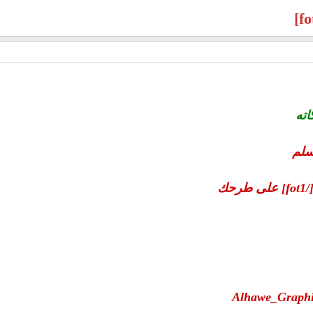
اته
سلم