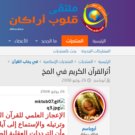
الرئيسية
المنتديات
ما الجديد
الأعضاء
المشاركات الجديدة
بحث بالمنتديات
الرئيسية
المنتديات
المنتديات الإسلامية
في رحاب القرآن
أثرالقرآن الكريم في المخ
ب
ت
أبوباسم
26 يوليو 2008
ا
ا
د
ر
26 يوليو 2008
ئ
ي
ا
خ
ل
ا
م
ل
الإعجاز العلمي للقرآن ال
و
ب
وترتيله والإستماع إلى آيا
ض
د
أبوباسم
و
ء
وأن الترددات العقلية ال
مراقب سابق
ع