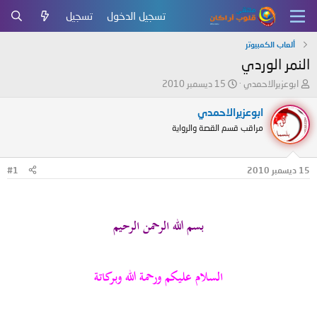
تسجيل الدخول
تسجيل
ألعاب الكمبيوتر
النمر الوردي
ب
ت
ابوعزيرالاحمدي
15 ديسمبر 2010
ا
ا
د
ر
ابوعزيرالاحمدي
ئ
ي
مراقب قسم القصة والرواية
ا
خ
ل
ا
م
ل
15 ديسمبر 2010
#1
و
ب
ض
د
و
ء
ع
بسم الله الرحمن الرحيم
السلام عليكم ورحمة الله وبركاتة