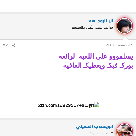
أنيـ الروح ـسة
مراقبة قسم الأسرة والمجتمع
24 ديسمبر 2010
#2
يسلمووو على اللعبه الرائعه
بوركـ فيكـ ويعطيكـ العافيه
ابويعقوب الحسيني
:: عضو متفاعل ::