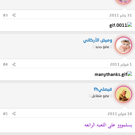
31 يناير 2011
#3
وميض الأركاني
:: عضو جديد ::
1 فبراير 2011
#4
فيصليfh
:: عضو متفاعل ::
18 فبراير 2011
#5
يسلمووو على اللعبه الرائعه