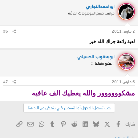
ابواحمدالنجاري
مراقب قسم الموضوعات العامّة
2 مارس 2011
#6
لعبة رائعة جزاك الله خير
ابويعقوب الحسيني
:: عضو متفاعل ::
6 مارس 2011
#7
مشكوووووور والله يعطيك الف عافيه
يجب تسجيل الدخول أو التسجيل كي تتمكن من الرد هنا.
X
فيسبوك
Bluesky
LinkedIn
Reddit
Pinterest
Tumblr
WhatsApp
الرابط
البريد الإلكتروني
شارك:
ألعاب الكمبيوتر