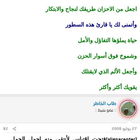
اجعل من الاحزان طريقك لنجاح والابتكار
وأتمنى لك يا قارئ هذه السطور
حياة يملؤها التفاؤل والأمل
وشموخ فوق أسوار الحزن
وأجعل الألم الذي لايقتلك
يقويك أكثر وأكثر
طاب الخاطر
:: عضو نشيط ::
27 يوليو 2008
#2
[align=center]
فتحت اقتباس لأنتقي منه اجمل الجمل