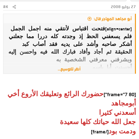
27 يوليو 2008
#4
أبو مجاهد المهاجر قال:
فتحت اقتباس لأنتقي منه اجمل الجمل
[align=center]
فلم يسعفني الحظ إذ وجدته كله دررا مما جعلني
أشكر صاحبه وأشد على يديه فقد أصاب كبد
الحقيقة ثم أجاد وأفاد فبارك الله فيه واحسن إليه
ويشرفني معرفتي الشخصية به
أحسنت أبا باسم
أنقر للتوسيع...
تقبل مروري المتواضع
مع فائق الود والإحترام لك.
[/align]
حضورك الرائع وتعليقك الأروع أخي
[frame="7 80"]
أبومجاهد
أسعدني كثيرا
جعل الله حياتك كلها سعيدة
ودمت بود
[/frame]