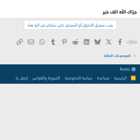
جزاك الله الف خير
يجب تسجيل الدخول أو التسجيل كي تتمكن من الرد هنا.
X
فيسبوك
Bluesky
LinkedIn
Reddit
Pinterest
Tumblr
WhatsApp
الرابط
البريد الإلكتروني
شارك:
الموضوعات العامّة
Arabic
الرئيسية
مساعدة
سياسة الخصوصية
الشروط والقوانين
إتصل بنا
R
S
S