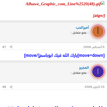
[/align]
أميرالحب
أ
:: عضو متفاعل ::
6 أغسطس 2008
#7
[move=down]بارك الله فيك ابوباسم[/move]
المخرج
ا
:: عضو متفاعل ::
16 أكتوبر 2008
#8