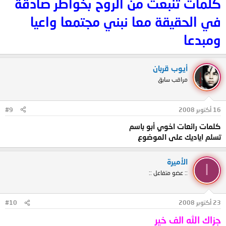
كلمات تنبعث من الروح بخواطر صادقة
في الحقيقة معا نبني مجتمعا واعيا
ومبدعا
أيوب قربان
مراقب سابق
16 أكتوبر 2008
#9
كلمات رائعات اخوي أبو باسم
تسلم اياديك على الموضوع
الأميرة
ا
:: عضو متفاعل ::
23 أكتوبر 2008
#10
جزاك الله الف خير