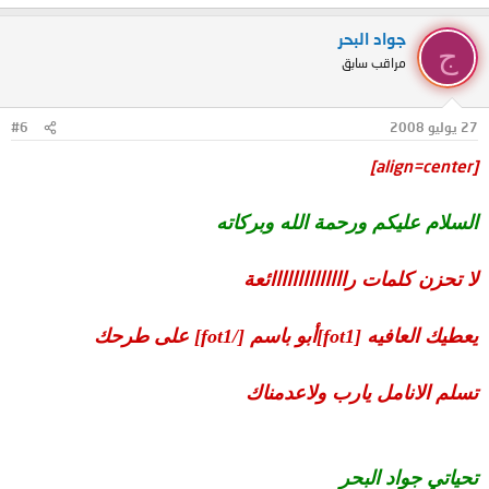
جواد البحر
ج
مراقب سابق
27 يوليو 2008
#6
[align=center]
السلام عليكم ورحمة الله وبركاته
لا تحزن كلمات راااااااااااااائعة
يعطيك العافيه [fot1]أبو باسم [/fot1] على طرحك
تسلم الانامل يارب ولاعدمناك
تحياتي جواد البحر