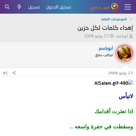
تسجيل الدخول
تسجيل
الموضوعات العامّة
إهداء كلمات لكل حزين
ب
ت
أبوباسم
27 يوليو 2008
ا
ا
د
ر
أبوباسم
ئ
ي
مراقب سابق
ا
خ
ل
ا
م
ل
27 يوليو 2008
#1
و
ب
ض
د
و
ء
ع
لاتيأس
اذا تعثرت أقدامك
وسقطت في حفرة واسعه ..