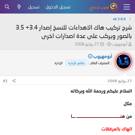
تسجيل الدخول
تسجيل
vb 3.8.0
شرح تركيب هاك الاهداءات للنسخ إصدار 3.4+ 3.5
بالصور ويركب على عدة اصدارات اخرى
ب
ت
أبومهيوب
27 يوليو 2008
ا
ا
د
ر
أبومهيوب
ئ
ي
:: المشرف العام ::
طاقم الإدارة
الإدارة
ا
خ
ل
ا
م
ل
27 يوليو 2008
#1
و
ب
ض
د
السلام عليكم ورحمة الله وبركاته
و
ء
ع
مثال
من
هنــــــــــــــــــــــــــــــــــــــــــــــــ ــــا
الهاك بالمرفقات