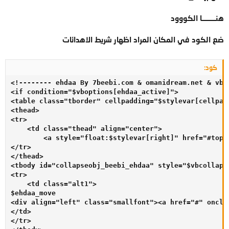
هنـــــــــا الكووود
ضع الكود في المكان المراد اظهار شريط الاهدائات
كود:
<!-------- ehdaa By 7beebi.com & omanidream.net & vbul
<if condition="$vboptions[ehdaa_active]"> 

<table class="tborder" cellpadding="$stylevar[cellpad
<thead> 

<tr> 

    <td class="thead" align="center"> 

        <a style="float:$stylevar[right]" href="#top"
</tr> 

</thead> 

<tbody id="collapseobj_beebi_ehdaa" style="$vbcollapse
<tr> 

    <td class="alt1"> 

$ehdaa_move 

<div align="left" class="smallfont"><a href="#" oncli
</td> 

</tr> 
