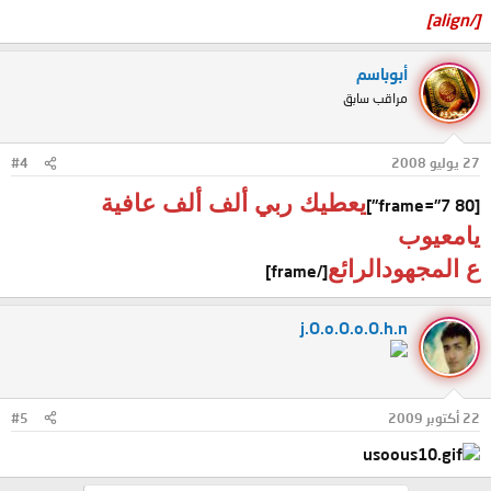
[/align]
أبوباسم
مراقب سابق
27 يوليو 2008
#4
يعطيك ربي ألف ألف عافية
[frame="7 80"]
يامعيوب
ع المجهودالرائع
[/frame]
j.O.o.O.o.O.h.n
22 أكتوبر 2009
#5