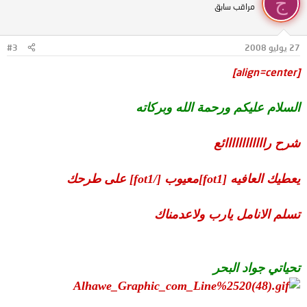
ج
مراقب سابق
27 يوليو 2008
#3
[align=center]
السلام عليكم ورحمة الله وبركاته
شرح راااااااااااائع
يعطيك العافيه [fot1]معيوب [/fot1] على طرحك
تسلم الانامل يارب ولاعدمناك
تحياتي جواد البحر