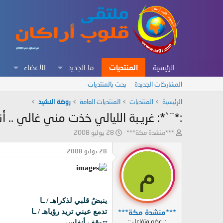
الرئيسية
المنتديات
ما الجديد
الأعضاء
المشاركات الجديدة
بحث بالمنتديات
الرئيسية
المنتديات
المنتديات العامة
روضة النشيد
:*¨`*: غريـبة الليالي خذت مني غالي .. أنا
ب
ت
***منشدة مكة***
28 يوليو 2008
ا
ا
د
ر
28 يوليو 2008
ئ
ي
م
ا
خ
ل
ا
م
ل
و
ب
ينبضُ قلبي لذكراهـ / ـا
ض
د
***منشدة مكة***
تدمع عيني تريد رؤياهـ / ـا
و
ء
:: عضو متفاعل ::
ع
تتوقف أنفاسي ..