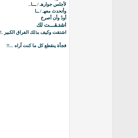
لأجلس جوارهـ / ـــا..
وأتحدث معهـ / ــا
أودُ وأن أصرخ
اشتـقـــت لك
اشتقت وكيف بذلك الفراق الكبير .!!
فجأة ينقطع كل ما كنت أراه ...!!