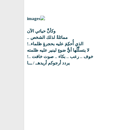
وكأنَّ حياتي الآن
مماثلةٌ لذلك الشخص ..
الذي أُحكِمَ عليه بحجرةٍ ظلماء..!
لا يتسلَّلُها أيُّ ضوءٍ لينير عليه ظلمته
خوف .. رعب .. بكاء .. صوت خافت ..!
يردد أرجوكم أريدهــ / ـــا