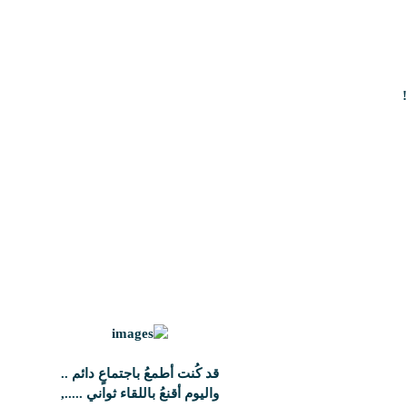
قد كُنت أطمعُ باجتماعٍ دائم ..
واليوم أقنعُ باللقاء ثواني .....,