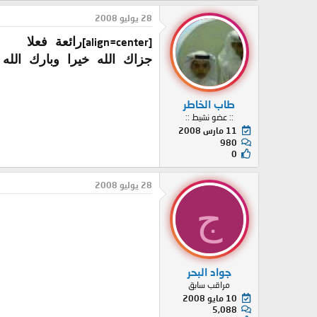
28 يوليو 2008
[align=center]
رائعة فعلا
جزاك الله خيرا وبارك الل
طاب الخاطر
:: عضو نشيط ::
11 مارس 2008
980
0
28 يوليو 2008
ج
جواد البحر
مراقب سابق
10 مايو 2008
5,088