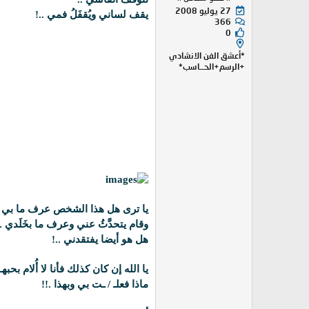
27 يوليو 2008
يقف لساني ويُقفَلُ فمي ..!
366
0
*أعشق الفن الانشادي
+الرسم+الحــاسب*
يا ترى هل هذا الشخص عرف ما بي .
وقام يتحدَّثُ عني وعرف ما بخَلَدي .
هل هو أيضا يفتقدني ..!
يا الله إن كان كذلك فأنا لا أُلام بحبهـ 
ماذا فعلـ / ـت بي وبهذا .!!