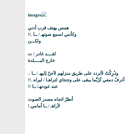
همس يهتف قرب أذني
وكأنني اسمع صوتهـ / ــا .!!
ولكـــن
لقــــد غادر / ت
خارج البـــــلدة
وتـُرِكْتُ لأتردد على طريق منزلهم لأحنّ إليهـ / ــا ..
أذرفُ دمعي لَرُبَّما يبقى على وجنتاي لتراهـا / ليراه .!!
عند عودتهـ/ ــا !!
أنظرُ اتجاه مصدر الصوت
لأراهـ / ــا أمامي.!