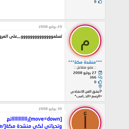
0
29 يوليو 2008
م
تسلموووووووووووووو,,,على المرور
***منشدة مكة***
:: عضو متفاعل ::
27 يوليو 2008
366
0
*أعشق الفن الانشادي
+الرسم+الحــاسب*
30 يوليو 2008
أ
[move=down]رااااااااااائع
وتحياتي لكي منشدة مكة[/move]