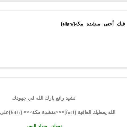
ه فيك أختى منشدة مكة
[/align]
نشيد رائع بارك الله في جهودك
الله يعطيك العافية [fot1]×××منشدة مكة××× [/fot1]على الطرح الرائع
تحياتي جواد البحر