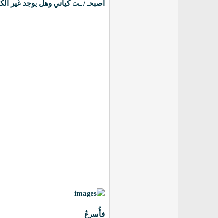
أصبحـ / ـت كياني وهل يوجد غير الكي
فأُسرِعُ