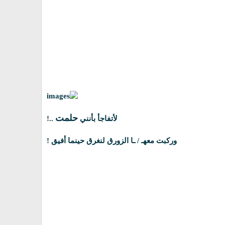
حلمت
لأتفاجأ بأنني
..!
وركبت معهـ / ـا الزورق لنغرق حينما أفيق !