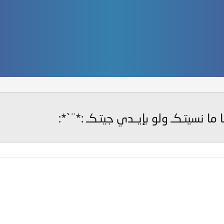
 ما نسيتـكـ ولو بإيــدي جيتـكـ :*¨`*: