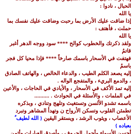
الحبال ، نادوا :
يا الله
إذا ضاقت عليك الأرض بما رحبت وضاقت عليك نفسك بما
حملت ، فأهتف :
يا الله
ولقد ذكرتك والخطوب كوالح **** سود ووجه الدهر أغبر
قاتمُ
فهتفت في الأسحار باسمك صارخاً **** فإذا محيا كل فجر
باسمُ
إليه يصعد الكلم الطيب ، والدعاء الخالص ، والهاتف الصادق
، والدمع البريء ، والمتفجع الواله .
إليه تمد الأكف في الأسحار ، والأيادي في الحاجات ، والأعين
في الملمات ، والأسئلة في الحوادث . ..........
باسمه تشدو الألسن وتستغيث وتلهج وتنادي ، وبذكره
تطمئن القلوب وتسكن الأرواح ن وتهدأ المشاهر وتبرد
الأعصاب ، ويثوب الرشد ، ويستقر اليقين
{ الله لطيف ٌ
بعباده }
أحسن الأسماء وأجمل الحروف ، وأصدق العبارات وأثمن