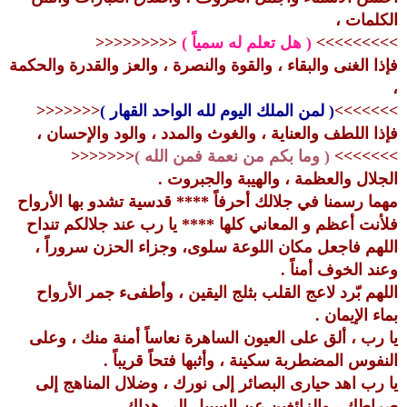
الكلمات ،
>>>>>>>>>
( هل تعلم له سمياً )
<<<<<<<<<
فإذا الغنى والبقاء ، والقوة والنصرة ، والعز والقدرة والحكمة
،
>>>>>>>
( لمن الملك اليوم لله الواحد القهار )
<<<<<<<
فإذا اللطف والعناية ، والغوث والمدد ، والود والإحسان ،
>>>>>>>
( وما بكم من نعمة فمن الله )
<<<<<<<
الجلال والعظمة ، والهيبة والجبروت .
مهما رسمنا في جلالك أحرفاً **** قدسية تشدو بها الأرواح
فلأنت أعظم و المعاني كلها **** يا رب عند جلالكم تنداح
اللهم فاجعل مكان اللوعة سلوى، وجزاء الحزن سروراً ،
وعند الخوف أمناً .
اللهم بّرد لاعج القلب بثلج اليقين ، وأطفىء جمر الأرواح
بماء الإيمان .
يا رب ، ألق على العيون الساهرة نعاساً أمنة منك ، وعلى
النفوس المضطربة سكينة ، وأثبها فتحاً قريباً .
يا رب اهد حيارى البصائر إلى نورك ، وضلال المناهج إلى
صراطك ، والزائغين عن السبيل إلى هداك . ..........