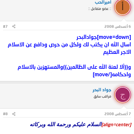
أميرالحب
أ
:: عضو متفاعل ::
6 أغسطس 2008
#7
[move=down]جوادالبحر
اسال الله ان يكتب لك ولكل من حرص ودافع عن الاسلام
الاجر العظيم
و((ألا لعنة الله على الظالمين))والمستهزين بالاسلام
واحكامه[/move]
جواد البحر
ج
مراقب سابق
7 أغسطس 2008
#8
السلام عليكم ورحمة الله وبركاته
[align=center]