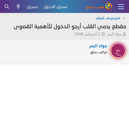
تسجيل الدخول
تسجيل
الموضوعات العامّة
مقطع يدمي القلب أرجو الدخول للأهمية القصوى
ب
ت
جواد البحر
1 أغسطس 2008
ا
ا
د
ر
جواد البحر
ج
ئ
ي
مراقب سابق
ا
خ
ل
ا
م
ل
و
ب
ض
د
و
ء
ع