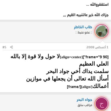
استغفروالله ...
جزاك الله خير عالتنبيه القيم ,,,
طاب الخاطر
:: عضو نشيط ::
1 أغسطس 2008
#5
لا حول ولا قوة إلا بالله
[frame="9 90"]
[align=center]
العلي العظيم
سلمت يداك أخي جواد البحر
أسأل الله تعالى أن يجعلها في موازين
أعمالك
[/frame]
[/align]
جواد البحر
ج
مراقب سابق