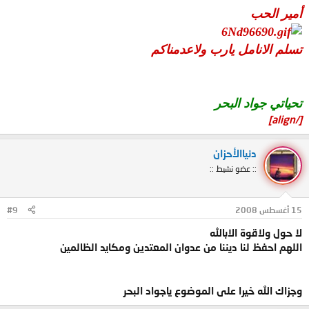
أمير الحب
تسلم الانامل يارب ولاعدمناكم
تحياتي جواد البحر
[/align]
دنياالأحزان
:: عضو نشيط ::
15 أغسطس 2008
#9
لا حول ولاقوة الابالله
اللهم احفظ لنا ديننا من عدوان المعتدين ومكايد الظالمين
وجزاك الله خيرا على الموضوع ياجواد البحر