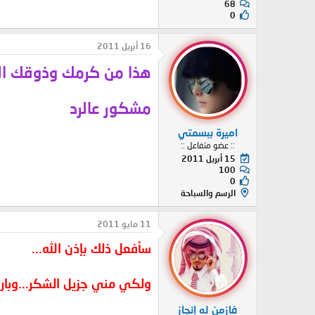
68
0
16 أبريل 2011
هذا من كرمك وذوقك ال
مشكور عالرد
اميرة ببسمتي
:: عضو متفاعل ::
15 أبريل 2011
100
0
الرسم والسباحة
11 مايو 2011
سأفعل ذلك بإذن الله...
ولكي مني جزيل الشكر...وبار
فازمن له إنجاز