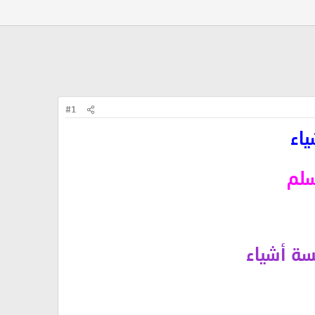
#1
ياء
سلم
سة أشياء