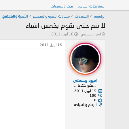
المشاركات الجديدة
بحث بالمنتديات
الرئيسية
المنتديات
منتديات الأسرة والمجتمع
الأسرة والمجتمع
لا تنم حتى تقوم بخمس اشياء
ب
ت
اميرة ببسمتي
16 أبريل 2011
ا
ا
د
ر
16 أبريل 2011
ئ
ي
ا
خ
ل
ا
م
ل
و
ب
ض
د
اميرة ببسمتي
و
ء
:: عضو متفاعل ::
ع
15 أبريل 2011
100
0
الرسم والسباحة