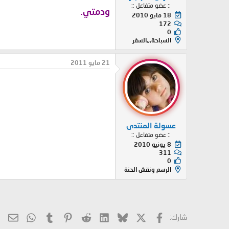
:: عضو متفاعل ::
ودمتي.
18 مايو 2010
172
0
السباحة,,,السفر
21 مايو 2011
عسولة المنتدى
:: عضو متفاعل ::
8 يونيو 2010
311
0
الرسم ونقش الحنة
X
فيسبوك
Bluesky
LinkedIn
Reddit
Pinterest
Tumblr
hatsApp
الب
شارك: