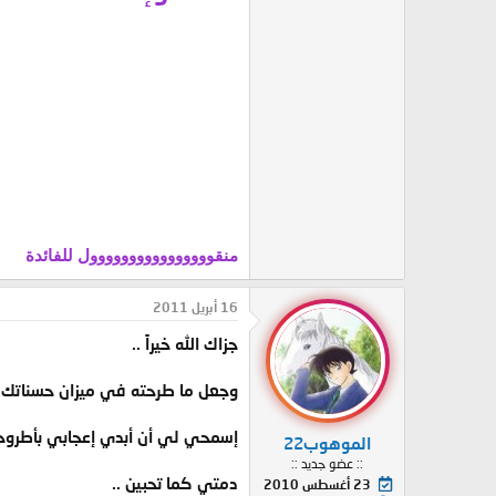
منقوووووووووووووووول للفائدة
16 أبريل 2011
جزاك الله خيراً ..
وجعل ما طرحته في ميزان حسناتك ي
إسمحي لي أن أبدي إعجابي بأطروحات
الموهوب22
:: عضو جديد ::
دمتي كما تحبين ..
23 أغسطس 2010