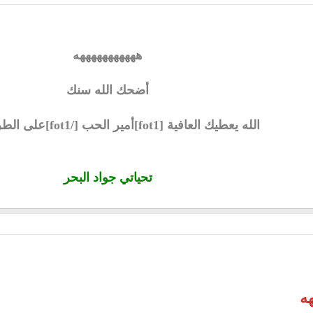
هههههههههههه
أضحك الله سنك
الله يعطيك العافية [fot1]أمير الحب [/fot1]على الطرح الرائع
تحياتي جواد البحر
ه