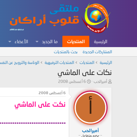
الرئيسية
المنتديات
ما الجديد
الأعضاء
المشاركات الجديدة
بحث بالمنتديات
الرئيسية
المنتديات
المنتديات الترفيهية
الوناسة والترويح عن النف
نكات على الماشي
ب
ت
أميرالحب
6 أغسطس 2008
ا
ا
د
ر
6 أغسطس 2008
ئ
ي
أ
نكت على الماشي
ا
خ
ل
ا
م
ل
و
ب
-------------------------------
ض
د
أميرالحب
و
ء
:: عضو متفاعل ::
ع