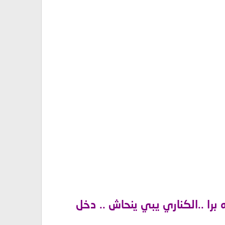
را ..الكناري يبي ينحاش .. دخل