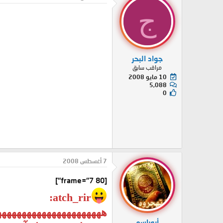
ج
جواد البحر
مراقب سابق
10 مايو 2008
5,088
0
7 أغسطس 2008
[frame="7 80"]
atch_rir:
هههههههههههههههههههههه
أبوباسم