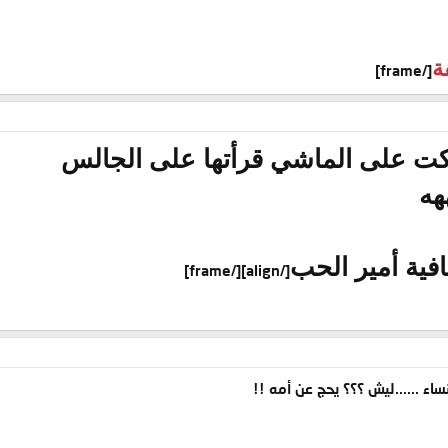
ة
[/frame]
كت على الماشي قرأتها على الجالس
هه
ية أمير الحب
[/frame]
[/align]
ء ......ليش ؟؟؟ يحج عن أمه !!