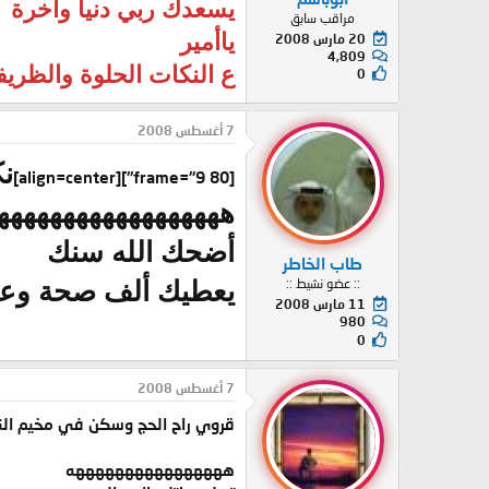
يسعدك ربي دنيا وآخرة
مراقب سابق
ياأمير
20 مارس 2008
4,809
ع النكات الحلوة والظريف
0
7 أغسطس 2008
ن
[align=center]
[frame="9 80"]
هههههههههههههههههه
أضحك الله سنك
طاب الخاطر
:: عضو نشيط ::
يعطيك ألف صحة وعاف
11 مارس 2008
980
0
7 أغسطس 2008
قروي راح الحج وسكن في مخيم النسا
ههههههههههههههههه