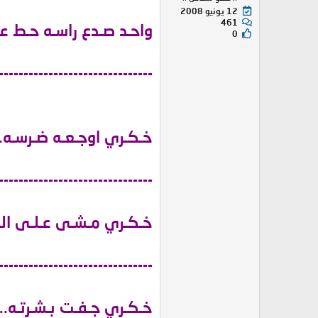
12 يونيو 2008
461
واحـد صـدع راسـه حـط عـ
0
-------------------------------
خـكـري اوجـعـه ضـرسـه...
-------------------------------
خـكـري مـشـى عـلـى الـرم
-------------------------------
خـكـري جـفـت بـشـرتـه...