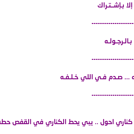
إلا بـإشــتـراك
--------------------
الـرجـولـه
--------------------
... صـدم فـي اللي خـلـفـه
--------------------
 كناري احول .. يبي يحط الكناري في القفص حطه ب