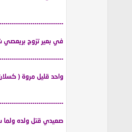
-------------------------------
في بعير تزوج بريعصي ش
-------------------------------
واحد قليل مروة ( كسلان
-------------------------------
صعيدي قتل ولده ولما س