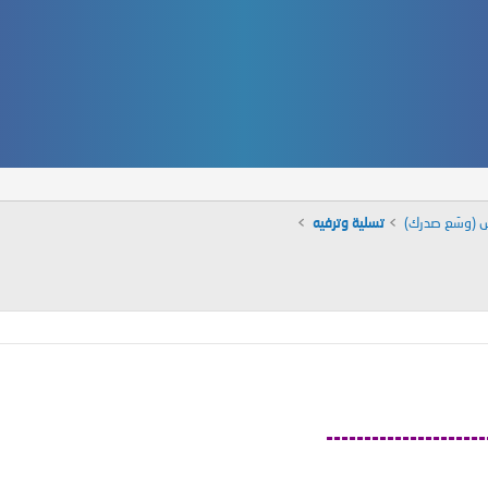
س (وسّع صدرك)
تسلية وترفيه
---------------------