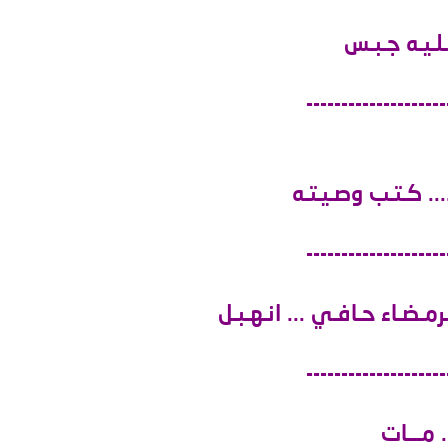
لـيـه جـبـس
--------------------
. كـتـب وصـيـتـه
--------------------
ـضـاء حـافـي ... انـهـبـل
--------------------
 مـــات