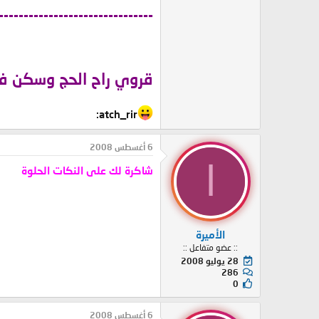
-------------------------------
قروي راح الحج وسكن في 
atch_rir:
6 أغسطس 2008
ا
شاكرة لك على النكات الحلوة
الأميرة
:: عضو متفاعل ::
28 يوليو 2008
286
0
6 أغسطس 2008