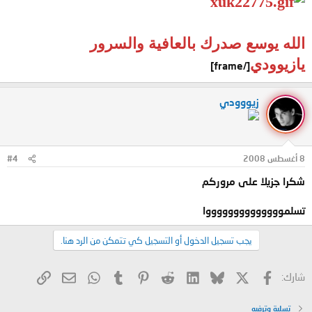
الله يوسع صدرك بالعافية والسرور
يازيوودي
[/frame]
زيووودي
8 أغسطس 2008
#4
شكرا جزيلا على مروركم
تسلمووووووووووووووا
يجب تسجيل الدخول أو التسجيل كي تتمكن من الرد هنا.
X
فيسبوك
Bluesky
LinkedIn
Reddit
Pinterest
Tumblr
WhatsApp
الرابط
البريد الإلكتروني
شارك:
تسلية وترفيه