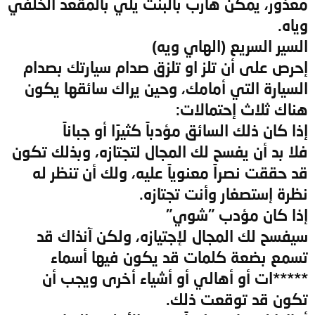
معذور، يمكن هارب بالبنت يلي بالمقعد الخلفي
وياه.
السير السريع (الهاي ويه)
إحرص على أن تلز او تلزق صدام سيارتك بصدام
السيارة التي أمامك، وحين يراك سائقها يكون
هناك ثلاث إحتمالات:
إذا كان ذلك السائق مؤدباً كثيرًا أو جباناً
فلا بد أن يفسح لك المجال لتجتازه، وبذلك تكون
قد حققت نصراً معنوياً عليه، ولك أن تنظر له
نظرة إستصغار وأنت تجتازه.
إذا كان مؤدب "شوي"
سيفسح لك المجال لإجتيازه، ولكن آنذاك قد
تسمع بضعة كلمات قد يكون فيها أسماء
*****ات أو أهالي أو أشياء أخرى ويجب أن
تكون قد توقعت ذلك.