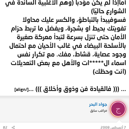
أماإذا لم يكن مؤدباً (وهم الأغلبية السائدة في
الشوارع حاليًا)
فسوفيبدأ بالتباطؤ، والكسر عليك محاولا
تفويتك بحيط او بشجرة، ويفضل ما تربط حزام
الأمان حتى تنزل بسرعة لتبدأ معركة صغيرة
بالأسلحة البيضاء في غالب الأحيان مع احتمال
وجود عصاية، قشاط، مفك. مع تكرار نفس
اسماء ال*****ات والأهل مع بعض التعديلات
(انت وحظك)
... ((( فالقيادة فن وذوق وأخلاق ))) ...
[/align]
جواد البحر
ج
مراقب سابق
7 أغسطس 2008
#2