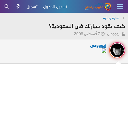
تسجيل الدخول
تسجيل
تسلية وترفيه
كيف تقود سيارتك في السعودية؟
ب
ت
زيووودي
7 أغسطس 2008
ا
ا
د
ر
زيووودي
ئ
ي
ا
خ
ل
ا
م
ل
و
ب
ض
د
و
ء
ع