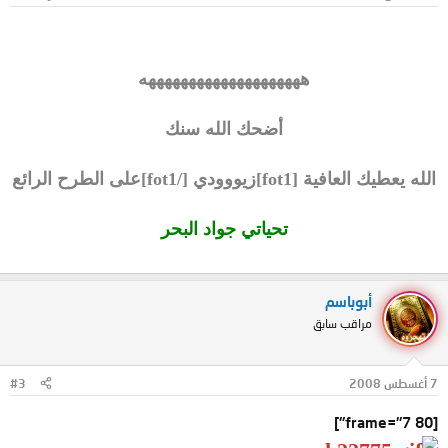
ههههههههههههههههههههه
أضحك الله سنك
الله يعطيك العافية [fot1]زيووودي [/fot1]على الطرح الرائع
تحياتي جواد البحر
أبوباسم
مراقب سابق
7 أغسطس 2008
#3
[frame="7 80"]