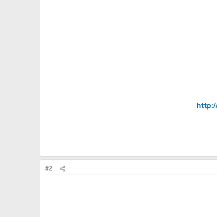
http:
#2