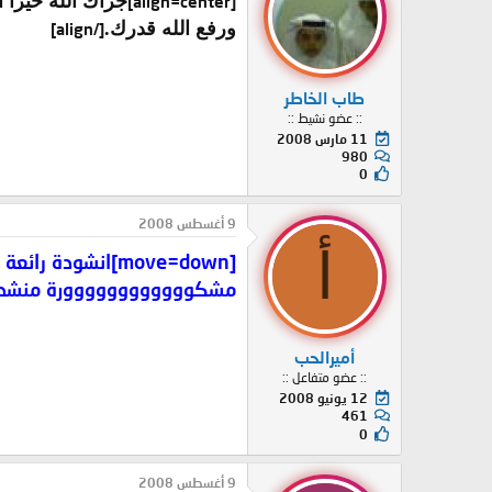
جزاك الله خيرا أي
[align=center]
ورفع الله قدرك.
[/align]
طاب الخاطر
:: عضو نشيط ::
11 مارس 2008
980
0
9 أغسطس 2008
أ
[move=down]انشودة رائعة
مشكوووووووووووورة منشدة مكة
أميرالحب
:: عضو متفاعل ::
12 يونيو 2008
461
0
9 أغسطس 2008