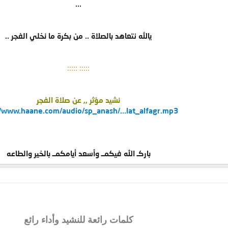
...
يالله نتعاهد بالصلاة .. من بكرة ما نخلي الفجر ..
::::: :::::
نشيد مؤثر ,, عن صلاة الفجر
//www.haane.com/audio/sp_anash/...lat_alfagr.mp3
باركـ الله فيكمــ وأسعد أيامكمــ بالخير والطاعه​
كلمات رائعة للنشيد وأداء رائع