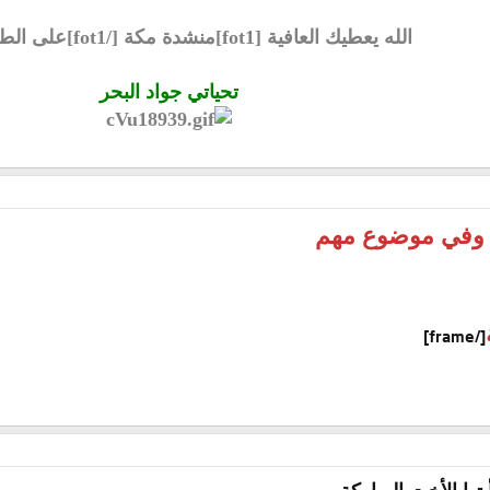
الله يعطيك العافية [fot1]منشدة مكة [/fot1]على الطرح الرائع
تحياتي جواد البحر
 وفي موضوع مهم
[/frame]