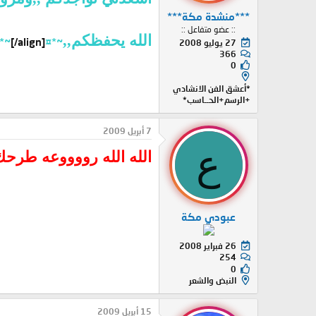
***منشدة مكة***
:: عضو متفاعل ::
الله يحفظكم,,
[/align]
~*¤ô§ô¤*~*¤ô§ô¤*~
27 يوليو 2008
366
0
*أعشق الفن الانشادي
+الرسم+الحــاسب*
7 أبريل 2009
ع
الله الله رووووعه طرحك
عبودي مكة
26 فبراير 2008
254
0
النبض والشعر
15 أبريل 2009