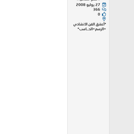
27 يوليو 2008
366
0
*أعشق الفن الانشادي
+الرسم+الحــاسب*