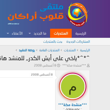
الرئيسية
المنتديات
ما الجديد
الأعضاء
المشاركات الجديدة
بحث بالمنتديات
الرئيسية
المنتديات
المنتديات العامة
روضة النشيد
^*^*ياخي على أيش الكدر,, للمنشد هان
ب
ت
***منشدة مكة***
8 أغسطس 2008
ا
ا
د
ر
8 أغسطس 2008
ئ
ي
م
ا
خ
ل
ا
م
ل
و
ب
ض
د
***منشدة مكة***
و
ء
:: عضو متفاعل ::
ع