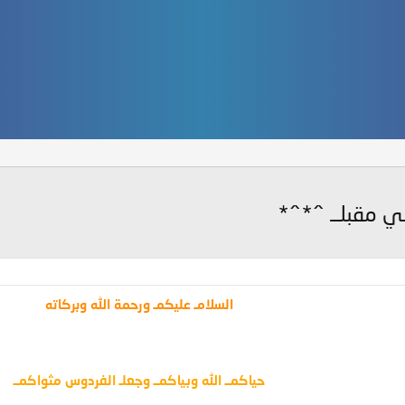
ي مقبلــ ^*^*
السلامـ عليكمـ ورحمة الله وبركاته
حياكمــ الله وبياكمــ وجعلـ الفردوس مثواكمــ