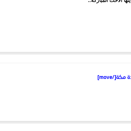
تها الأخت المباركة..
[/move]