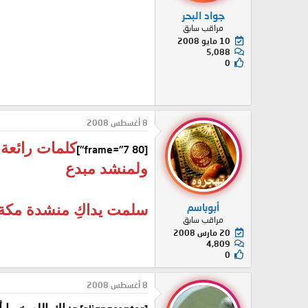
جواد البحر
مراقب سابق
10 مايو 2008
5,088
0
8 أغسطس 2008
كلمات رائعة
[frame="7 80"]
ولمنشد مبدع
أبوباسم
سلمت يداكِ منشدة مكة
مراقب سابق
20 مارس 2008
4,809
0
8 أغسطس 2008