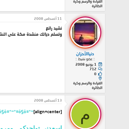
القراءة والرسم وكرة
الطائرة
11 أغسطس 2008
نشيد رائع
وتسلم دياتك منشدة مكة على النشيد
دنياالأحزان
:: عضو نشيط ::
1 يونيو 2008
712
0
القراءة والرسم وكرة
الطائرة
13 أغسطس 2008
م
~*¤ô§ô¤*~*¤ô§ô¤*~
[align=center]
اسعدني تواجدكم ,,ومرورك