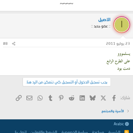
~~~~
الاصيل
ا
:: عضو جديد ::
23 يوليو 2011
#8
يسلمووو
على الطرح الرائع
دمت بود
يجب تسجيل الدخول أو التسجيل كي تتمكن من الرد هنا.
X
فيسبوك
Bluesky
LinkedIn
Reddit
Pinterest
Tumblr
WhatsApp
الرابط
البريد الإلكتروني
شارك:
الأسرة والمجتمع
Arabic
الرئيسية
مساعدة
سياسة الخصوصية
الشروط والقوانين
إتصل بنا
R