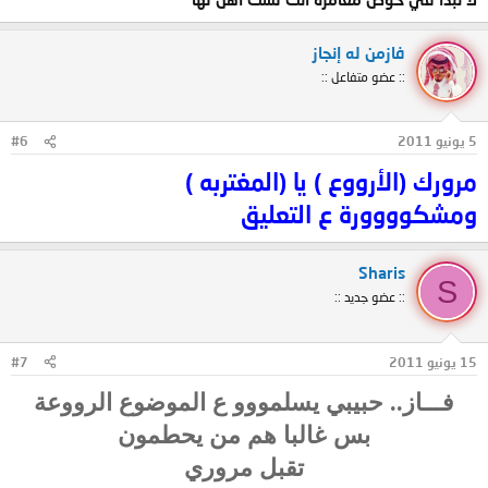
فازمن له إنجاز
:: عضو متفاعل ::
5 يونيو 2011
#6
مرورك (الأرووع ) يا (المغتربه )
ومشكوووورة ع التعليق
Sharis
S
:: عضو جديد ::
15 يونيو 2011
#7
فـــاز.. حبيبي يسلمووو ع الموضوع الرووعة
بس غالبا هم من يحطمون
تقبل مروري