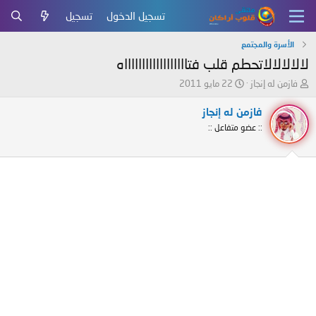
تسجيل الدخول
تسجيل
الأسرة والمجتمع
لالالالالاتحطم قلب فتااااااااااااااااااه
ب
ت
فازمن له إنجاز
22 مايو 2011
ا
ا
د
ر
فازمن له إنجاز
ئ
ي
:: عضو متفاعل ::
ا
خ
ل
ا
م
ل
و
ب
ض
د
و
ء
ع