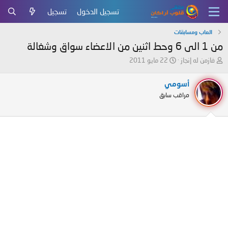
تسجيل الدخول
تسجيل
العاب ومسابقات
من 1 الى 6 وحط اثنين من الاعضاء سواق وشغالة
ب
ت
فازمن له إنجاز
22 مايو 2011
ا
ا
د
ر
أسومي
ئ
ي
مراقب سابق
ا
خ
ل
ا
م
ل
و
ب
ض
د
و
ء
ع