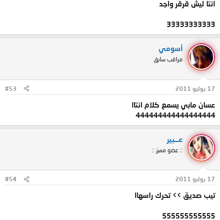
انتا ليش قرقر واجد
33333333333
أسومي
مراقب سابق
17 يوليو 2011
#53
عسان مابي يسمع كلام انتاا
444444444444444444
عـــبير
:: عضو مميز ::
17 يوليو 2011
#54
تيب صديق >> تحرك راسهاا
555555555555