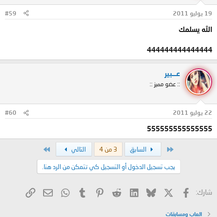
19 يوليو 2011
#59
الله يسلمك
444444444444444
عـــبير
:: عضو مميز ::
22 يوليو 2011
#60
555555555555555
الأول
الاخير
السابق
3 من 4
التالي
يجب تسجيل الدخول أو التسجيل كي تتمكن من الرد هنا.
X
فيسبوك
Bluesky
LinkedIn
Reddit
Pinterest
Tumblr
WhatsApp
الرابط
البريد الإلكتروني
شارك:
العاب ومسابقات