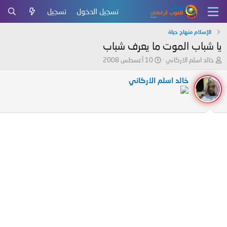
تسجيل الدخول
تسجيل
الإسلام منهاج حياة
يا شباب الموت ما يعرف شباب
ب
ت
خالد اسلم الاركاني
10 أغسطس 2008
ا
ا
د
ر
خالد اسلم الاركاني
ئ
ي
ا
خ
ل
ا
م
ل
و
ب
ض
د
و
ء
ع