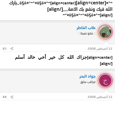
[align=center],,بارك
~*¤ô§ô¤*~*¤ô§ô¤*~[align=center]
الله فيك ونفع بك الامة,,,,[/align]
[/align]~*¤ô§ô¤*~*¤ô§ô¤*~
طاب الخاطر
:: عضو نشيط ::
12 أغسطس 2008
#3
[align=center]
جزاك الله كل خير أخي خالد أسلم
[/align]
جواد البحر
ج
مراقب سابق
12 أغسطس 2008
#4