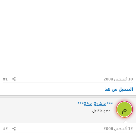
10 أغسطس 2008
#1
التحميل من هنا
***منشدة مكة***
م
:: عضو متفاعل ::
12 أغسطس 2008
#2