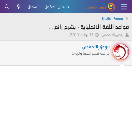
تسجيل الدخول
تسجيل
English Forum
قواعد اللغة الانجليزية ، بشرح رائع ...
ب
ت
ابوعزيرالاحمدي
11 يوليو 2011
ا
ا
د
ر
ابوعزيرالاحمدي
ئ
ي
مراقب قسم القصة والرواية
ا
خ
ل
ا
م
ل
و
ب
ض
د
و
ء
ع