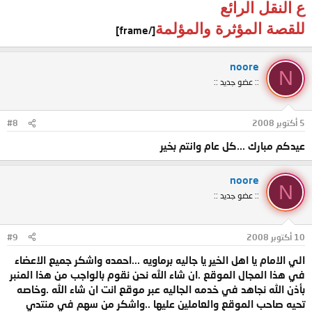
ع النقل الرائع
للقصة المؤثرة والمؤلمة
[/frame]
noore
N
:: عضو جديد ::
5 أكتوبر 2008
#8
عيدكم مبارك ...كل عام وانتم بخير
noore
N
:: عضو جديد ::
10 أكتوبر 2008
#9
الي الامام يا اهل الخير يا جاليه برماويه ...احمده واشكر جميع الاعضاء
في هذا المجال الموقع .ان شاء الله نحن نقوم بالواجب من هذا المنبر
بأذن الله نجاهد في خدمه الجاليه عبر موقع انت ان شاء الله .وخاصه
تحيه صاحب الموقع والعاملين عليها ..واشكر من سهم في منتدي