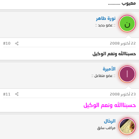
معيوب ..........
نورة طاهر
ن
:: عضو جديد ::
22 أكتوبر 2008
#10
حسبناالله ونعم الوكيل
الأميرة
ا
:: عضو متفاعل ::
23 أكتوبر 2008
#11
حسبناالله ونعم الوكيل
الرحّال
مراقب سابق