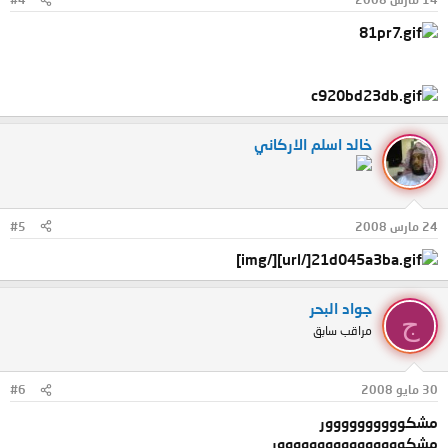
خالد اسلم الاركاني
24 مارس 2008
#5
[/url][/img]
جواد البحر
ج
مراقب سابق
30 مايو 2008
#6
مشكوووووووووور
مشكوووووووووووووووور