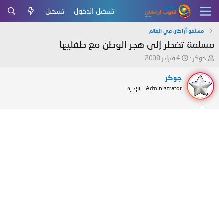
تسجيل الدخول
تسجيل
مسلمو أراكان في العالم
مسلمة تضطر إلى هجر الوطن مع طفليها
ب
ت
جوكر
4 فبراير 2008
ا
ا
د
ر
جوكر
ئ
ي
Administrator
الإدارة
ا
خ
ل
ا
م
ل
و
ب
ض
د
و
ء
ع