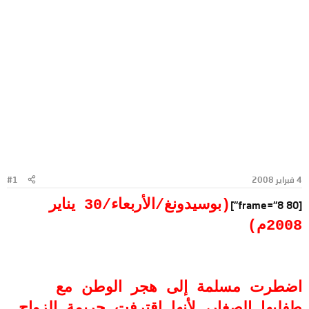
4 فبراير 2008
#1
(بوسيدونغ/الأربعاء/30 يناير
[frame="8 80"]
2008م)
اضطرت مسلمة إلى هجر الوطن مع
طفليها الصغار، لأنها اقترفت جريمة الزواج