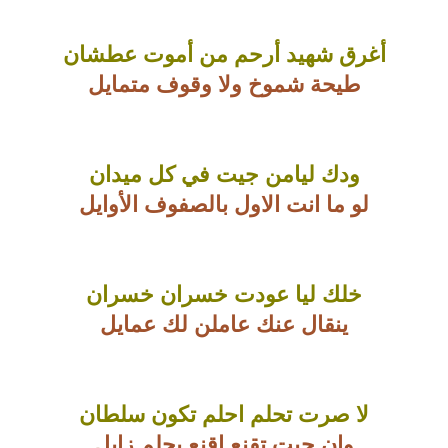
أغرق شهيد أرحم من أموت عطشان
طيحة شموخ ولا وقوف متمايل
ودك ليامن جيت في كل ميدان
لو ما انت الاول بالصفوف الأوايل
خلك ليا عودت خسران خسران
ينقال عنك عاملن لك عمايل
لا صرت تحلم احلم تكون سلطان
وان جيت تقنع اقنع بحلم زايل