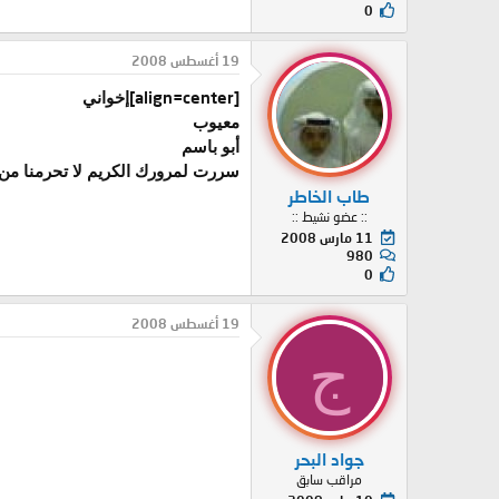
0
19 أغسطس 2008
[align=center]
إخواني
معيوب
أبو باسم
سررت لمرورك الكريم لا تحرمنا من ط
طاب الخاطر
:: عضو نشيط ::
11 مارس 2008
980
0
19 أغسطس 2008
ج
جواد البحر
مراقب سابق