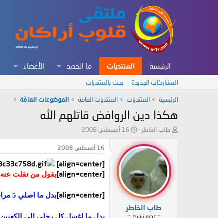
الرئيسية
المنتديات
ما الجديد
الأعضاء
المشاركات الجديدة
بحث بالمنتديات
الرئيسية
المنتديات
المنتديات العامة
الموضوعات العامّة
هكذا دين الروافض قاتلهم الله
ب
ت
طاب الخاطر
16 أغسطس 2008
ا
ا
د
ر
16 أغسطس 2008
ئ
ي
[align=center]
ا
خ
ل
ا
[align=center]
يقول من نقلت عنه .
م
ل
و
ب
[align=center]
بدل ما اصلي 5 مرات = راح اصلي 3
ض
د
طاب الخاطر
و
ء
:: عضو نشيط ::
ع
بدل ما اغسل كل رجلي الى الكعبين