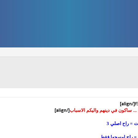
[/align]
[/align]
.. ساكون في دينهم واليكم الاسباب
 = راح امسحها فقط