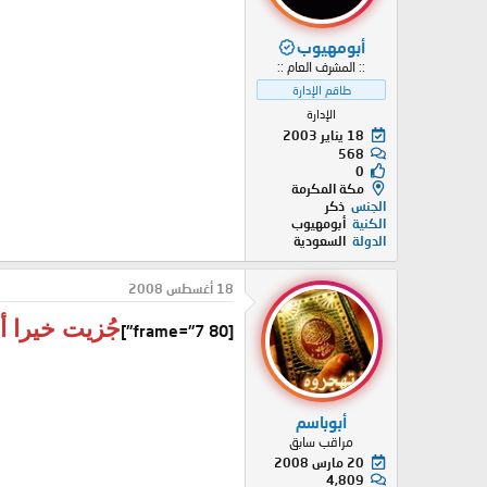
أبومهيوب
:: المشرف العام ::
طاقم الإدارة
الإدارة
18 يناير 2003
568
0
مكة المكرمة
الجنس
ذكر
الكنية
أبومهيوب
الدولة
السعودية
18 أغسطس 2008
جُزيت خيرا أ
[frame="7 80"]
أبوباسم
مراقب سابق
20 مارس 2008
4,809