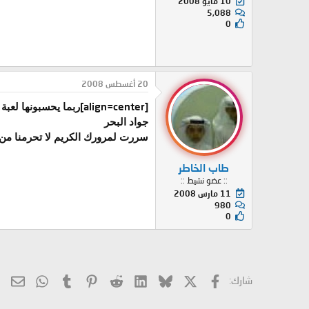
10 مايو 2008
5,088
0
20 أغسطس 2008
[align=center]
ربما يحسبونها لعبة ق
جواد البحر
سررت لمرورك الكريم لا تحرمنا من ط
طاب الخاطر
:: عضو نشيط ::
11 مارس 2008
980
0
X
فيسبوك
Bluesky
LinkedIn
Reddit
Pinterest
Tumblr
hatsApp
الب
شارك: