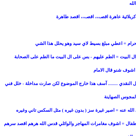
لله
ربلائية عاهرة اقصـ،،، اقصـ،،، اقصد طاهرة
رام = اعطي مبلغ بسيط لاي سيد وهو يحلل هذا الشي
وال البيت = الطم عليهم - بس على ال البيت ما الطم على الصحابة
 اشوف شنو قال الامام
ل النقدي ........ آسف هذا خارج الموضوع لكن صارت مداخلة - خلل فني
لمجوس الصهاينة
له عنه = اصير غيرة سز ( بدون غيره ) مثل السكس تاني وغيره
طفال = اشوف مغامرات المهاجر والوائلي قدس الله هرهم اقصد سرهم