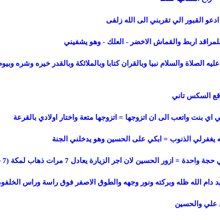
 ادعو القبور الي تقربني الى الله زلفى
لمراقد اربط والقماش الاخضر - العلك - وهو يشفيني
ليه الصلاة والسلام نبيا وبالقران كتابا وبالملائكة وبالقدر خيره وشره وبيو
موقع السكس تاني
 اي بنت واتعب الى ان اتزوجها = اتزوجها متعة واختار اولادي بالقرعة
 يغفرلي الذنوب = ابكي على الحسين وهو يدخلني الجنة
 ازور الحسين لان اجر الزيارة يعادل 7 مرات ذهاب لمكة (7 حجات)
د دام الله ظله وبركته ونور وجهه والطوق الاصفر فوق راسة وراس الخلفوه
ى علي والحسين