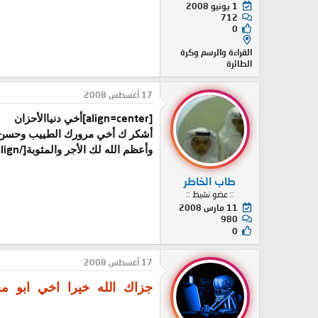
1 يونيو 2008
712
0
القراءة والرسم وكرة
الطائرة
17 أغسطس 2008
[align=center]
أخي دنياالأحزان
أشكر ك أخي مرورك الطييب وحسن 
[/align]
وأعظم الله لك الأجر والمثوبة
طاب الخاطر
:: عضو نشيط ::
11 مارس 2008
980
0
17 أغسطس 2008
جزاك الله خيرا اخي ابو مج