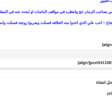
 القبور
ؤمن بصاحب الزمان عج وانتظره في مواقف الباصات او ابحث عنه في المط
اع = احب علي الذي اخذوا منه الخلافه فسكت وضربوا زوجته فسكت واسق
[/align]
ثل الصلاة
اجر