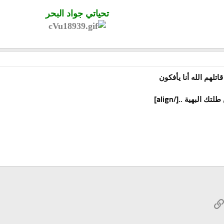
تحياتي جواد البحر
اتلهم الله أنا يأفكون
[/align]
لتك البهية ..
W
الرابط
ريد الإلكتروني