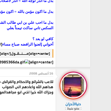
بدل ما انذر لوجه الله = انذر لاصحاب
بدل ما اكون مؤمن بالله = اكون م
بدل ما احب علي بن ابي طالب الشج
السكس تاني ساكت تيمناً بعلي
كافي لو بعد ؟
[/align]
أخواني إلعنوا الرافضه صباح مساء
مـــــنـــقــول
[/align]
[align=center]
[align=center]
16 أغسطس 2008
تلاعب بالشرائع والاحكام والفرائض م
هداهم الله واعادهم الى الصواب
وجزاك الله خيرا اخي ابو مجاهدالمه
دنياالأحزان
:: عضو نشيط ::