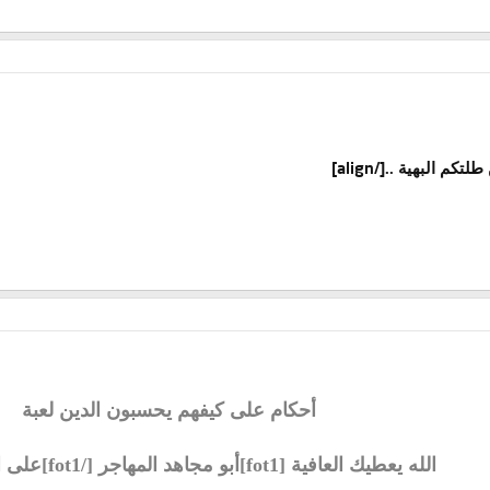
[/align]
لتكم البهية ..
أحكام على كيفهم يحسبون الدين لعبة
الله يعطيك العافية [fot1]أبو مجاهد المهاجر [/fot1]على الطرح الرائع