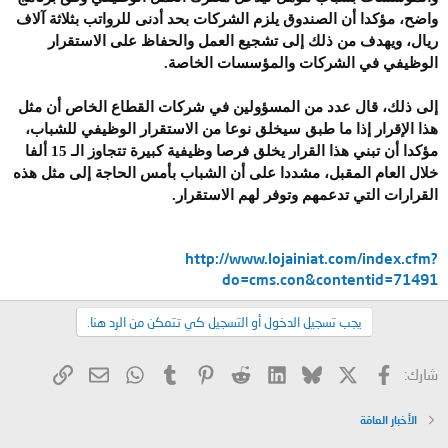
واضح، مؤكدا أن الصندوق يلزم الشركات بحد أدنى للرواتب بثلاثة آلاف
ريال، ويهدف من ذلك إلى تشجيع العمل والحفاظ على الاستقرار
الوظيفي في الشركات والمؤسسات الخاصة.
إلى ذلك، قال عدد من المسؤولين في شركات القطاع الخاص أن مثل
هذا الإقرار إذا ما طبق سيخلق نوعا من الاستقرار الوظيفي للشباب،
مؤكدا أن تبني هذا القرار يخلق فرصا وظيفية كبيرة تتجاوز الـ 15 ألفا
خلال العام المقبل، مشددا على أن الشباب بأمس الحاجة إلى مثل هذه
القرارات التي تدعمهم وتوفر لهم الاستقرار.
http://www.lojainiat.com/index.cfm?
do=cms.con&contentid=71491
يجب تسجيل الدخول أو التسجيل كي تتمكن من الرد هنا.
X
فيسبوك
Bluesky
LinkedIn
Reddit
Pinterest
Tumblr
WhatsApp
الرابط
البريد الإلكتروني
شارك:
الأخبار العامّة