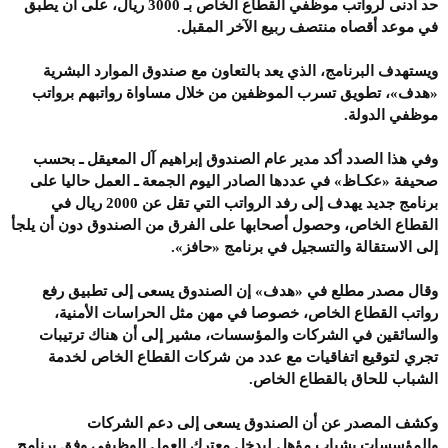
حد أدنى لرواتب موظفي القطاع الخاص بـ 3000 ريال، على أن يطبق
في موعد أقصاه منتصف ربيع الآخر المقبل.
ويستهدف البرنامج، الذي يعد بالتعاون مع صندوق الموارد البشرية
«هدف»، تطويق تسرب الموظفين من خلال مساواة رواتبهم برواتب
موظفي الدولة.
وفي هذا الصدد أكد مدير عام الصندوق إبراهيم آل المعيقل ـ بحسب
صحيفة «عكـاظ» في عددها الصادر اليوم الجمعة ـ العمل حاليا على
برنامج جديد يهدف إلى رفد الرواتب التي تقل عن 2000 ريال في
القطاع الخاص، وحصول أصحابها على الفرق من الصندوق دون أن يلجأ
إلى الاستقالة والتسجيل في برنامج «حافز».
وقال مصدر مطلع في «هدف» إن الصندوق يسعى إلى تطبيق رفع
رواتب القطاع الخاص، خصوصا في مهن مثل الحراسات الأمنية،
والسائقين في الشركات والمؤسسات، مشير إلى أن هناك ترتيبات
تجري لتوقيع اتفاقيات مع عدد من شركات القطاع الخاص لخدمة
الشباب للحاق بالقطاع الخاص.
وكشف المصدر عن أن الصندوق يسعى إلى دعم الشركات
والمؤسسات بشباب مؤهل ليدخل معترك العمل الوظيفي وفق برنامج