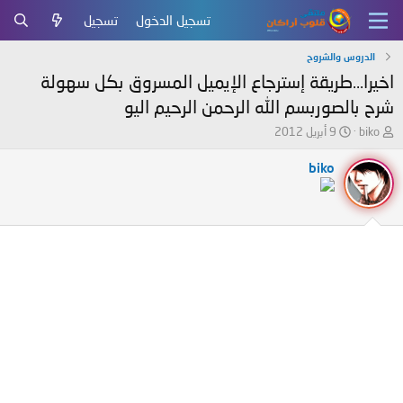
تسجيل الدخول
تسجيل
الدروس والشروح
اخيرا...طريقة إسترجاع الإيميل المسروق بكل سهولة
شرح بالصوربسم الله الرحمن الرحيم اليو
ب
ت
biko
9 أبريل 2012
ا
ا
د
ر
biko
ئ
ي
ا
خ
ل
ا
م
ل
و
ب
ض
د
و
ء
ع