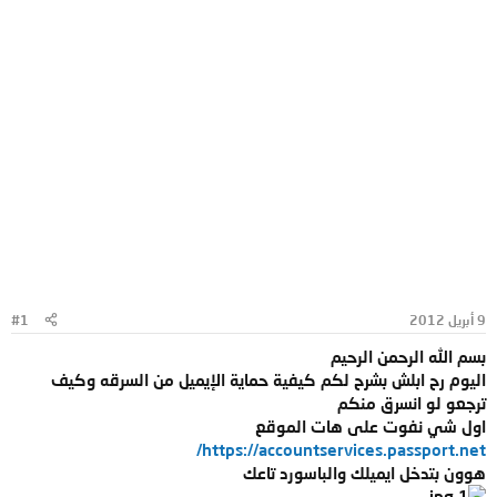
9 أبريل 2012
#1
بسم الله الرحمن الرحيم
اليوم رح ابلش بشرح لكم كيفية حماية الإيميل من السرقه وكيف
ترجعو لو انسرق منكم
اول شي نفوت على هات الموقع
https://accountservices.passport.net/
هوون بتدخل ايميلك والباسورد تاعك