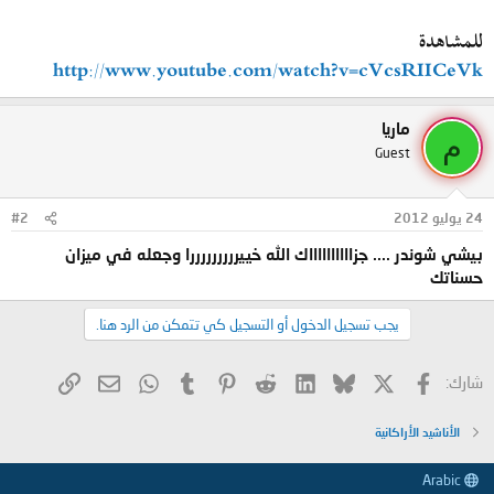
للمشاهدة
http://www.youtube.com/watch?v=cVcsRIICeVk
ماريا
م
Guest
24 يوليو 2012
#2
بيشي شوندر .... جزااااااااااك الله خييرررررررررا وجعله في ميزان
حسناتك
يجب تسجيل الدخول أو التسجيل كي تتمكن من الرد هنا.
X
فيسبوك
Bluesky
LinkedIn
Reddit
Pinterest
Tumblr
WhatsApp
الرابط
البريد الإلكتروني
شارك:
الأناشيد الأراكانية
Arabic