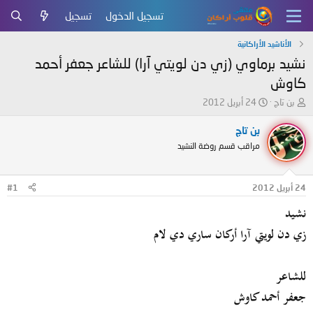
تسجيل الدخول
تسجيل
الأناشيد الأراكانية
نشيد برماوي (زي دن لويتي آرا) للشاعر جعفر أحمد
كاوش
ب
ت
بن تاج
24 أبريل 2012
ا
ا
د
ر
بن تاج
ئ
ي
مراقب قسم روضة النشيد
ا
خ
ل
ا
م
ل
24 أبريل 2012
#1
و
ب
ض
د
نشيد
و
ء
ع
زي دن لويتي آرا أركان ساري دي لام
للشاعر
جعفر أحمد كاوش