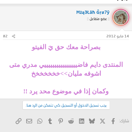
Mżą3Łāħ Ĝŗø7ŷ
:: عضو متفاعل ::
14 مايو 2012
#2
بصراحة معك حق يَ الفيتو
المنتدى دايم فاضييييييييييييييييي مدري متى
اشوفه مليان>>خخخخخخخ
وكمان إذا في موضوع محد يرد !!
يجب تسجيل الدخول أو التسجيل كي تتمكن من الرد هنا.
X
فيسبوك
Bluesky
LinkedIn
Reddit
Pinterest
Tumblr
WhatsApp
الرابط
البريد الإلكتروني
شارك: