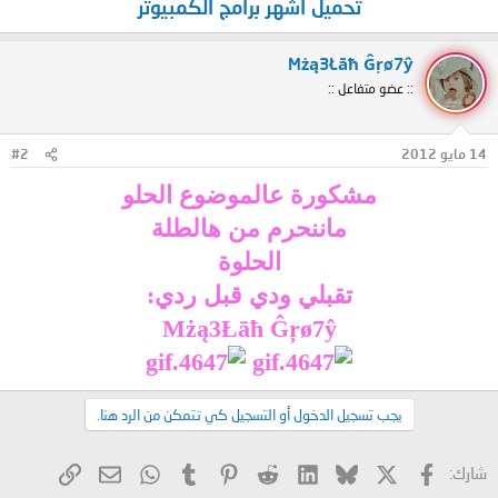
تحميل اشهر برامج الكمبيوتر
Mżą3Łāħ Ĝŗø7ŷ
:: عضو متفاعل ::
14 مايو 2012
#2
مشكورة عالموضوع الحلو
ماننحرم من هالطلة
الحلوة
تقبلي ودي قبل ردي:
Mżą3Łāħ Ĝŗø7ŷ
يجب تسجيل الدخول أو التسجيل كي تتمكن من الرد هنا.
X
فيسبوك
Bluesky
LinkedIn
Reddit
Pinterest
Tumblr
WhatsApp
الرابط
البريد الإلكتروني
شارك: