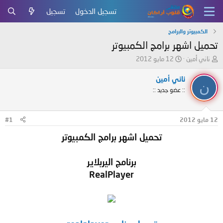
تسجيل الدخول
تسجيل
الكمبيوتر والبرامج
تحميل اشهر برامج الكمبيوتر
ب
ت
ناني أمين
12 مايو 2012
ا
ا
د
ر
ناني أمين
ن
ئ
ي
:: عضو جديد ::
ا
خ
ل
ا
م
ل
12 مايو 2012
#1
و
ب
ض
د
تحميل اشهر برامج الكمبيوتر
و
ء
ع
برنامج اليربلاير
RealPlayer