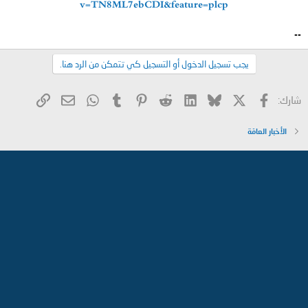
v=TN8ML7ebCDI&feature=plcp
--
يجب تسجيل الدخول أو التسجيل كي تتمكن من الرد هنا.
X
فيسبوك
Bluesky
LinkedIn
Reddit
Pinterest
Tumblr
WhatsApp
الرابط
البريد الإلكتروني
شارك:
الأخبار العامّة