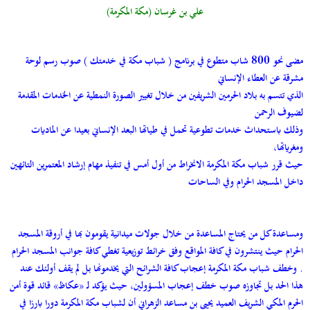
علي بن غرسان (مكة المكرمة)
مضى نحو 800 شاب متطوع في برنامج ( شباب مكة في خدمتك ) صوب رسم لوحة
مشرقة عن العطاء الإنساني
الذي تتسم به بلاد الحرمين الشريفين من خلال تغيير الصورة النمطية عن الخدمات المقدمة
لضيوف الرحمن
وذلك باستحداث خدمات تطوعية تحمل في طياتها البعد الإنساني بعيدا عن الماديات
ومغرياتها،
حيث قرر شباب مكة المكرمة الانخراط من أول أمس في تنفيذ مهام إرشاد المعتمرين التائهين
داخل المسجد الحرام وفي الساحات
ومساعدة كل من يحتاج المساعدة من خلال جولات ميدانية يقومون بها في أروقة المسجد
الحرام حيث ينتشرون في كافة المواقع وفق خرائط توزيعية تغطي كافة جوانب المسجد الحرام
. وخطف شباب مكة المكرمة إعجاب كافة الشرائح التي يخدمونها بل لم يقف أولئك عند
هذا الحد بل تجاوزه صوب خطف إعجاب المسؤولين، حيث يؤكد لـ «عكاظ» قائد قوة أمن
الحرم المكي الشريف العميد يحيى بن مساعد الزهراني أن لشباب مكة المكرمة دورا بارزا في