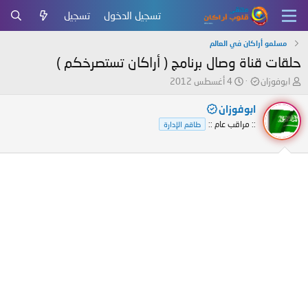
تسجيل الدخول
تسجيل
مسلمو أراكان في العالم
حلقات قناة وصال برنامج ( أراكان تستصرخكم )
ب
ت
ابوفوزان
4 أغسطس 2012
ا
ا
د
ر
ابوفوزان
ئ
ي
:: مراقب عام ::
طاقم الإدارة
ا
خ
ل
ا
م
ل
و
ب
ض
د
و
ء
ع