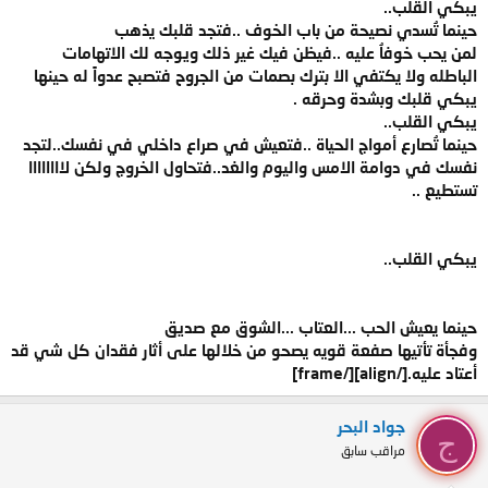
يبكي القلب..
حينما تُسدي نصيحة من باب الخوف ..فتجد قلبك يذهب
لمن يحب خوفاُ عليه ..فيظن فيك غير ذلك ويوجه لك الاتهامات
الباطله ولا يكتفي الا بترك بصمات من الجروح فتصبح عدواً له حينها
يبكي قلبك وبشدة وحرقه .
يبكي القلب..
حينما تُصارع أمواج الحياة ..فتعيش في صراع داخلي في نفسك..لتجد
نفسك في دوامة الامس واليوم والغد..فتحاول الخروج ولكن لاااااااا
تستطيع ..
يبكي القلب..
حينما يعيش الحب ...العتاب ...الشوق مع صديق
وفجأة تأتيها صفعة قويه يصحو من خلالها على أثار فقدان كل شي قد
أعتاد عليه.[/align][/frame]
جواد البحر
ج
مراقب سابق