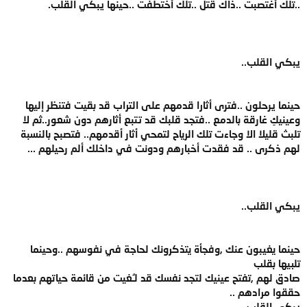
..تلك أغتصبت ..ذاك قُتل ..تلك أختطفت ..حينها يبكي القلب.
يبكي القلب..
حينما يرحلون ..فترى أثارا قدمهم على التراب قد بقيت فتنظر إليها
وعينيكِ غارقة بالدمع ..فتجد قلبك قد تتبع أثارهم دون شعور..ثم لا
تلبث قليلا الا وجاءت تلك الرياح لتمحي أثار أقدمهم.. فتصبح بالنسبة
لهم ذكرى .. قد فقدت أخبارهم ودونت في داخلك ألم رحيلهم ...
يبكي القلب..
حينما يغيبون عنك ,وفجأة يتذكرونك لحاجة في نفوسهم ..وحينما
تلبيها بقلب
صادق لهم ,تفتح عينيك لتجد نفسك قد لـُغيت من قائمة حياتهم بعدما
حققوا مرادهم ..
يبكي القلب..