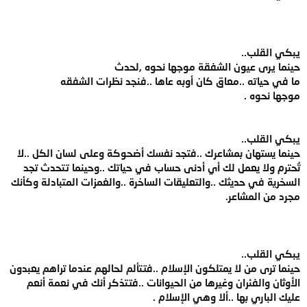
يبكي القلب..
حينما يرى عيون الشفقة موجها نحوه ,لحدث
ما في حياته ..معاق كان أوبه عاها ..فنجد نظرات الشفقه
موجها نحوه .
يبكي القلب..
حينما يستهان بمشاعرك ..فتجد نفسك أضحوكة وعلى لسان الكل ..لا
تُحترم ولا يعمل لك أي أدنى حساب في حياتك ..وحينما تتحدث تجد
السخرية في حديثك ..والتعليقات الساخرة ..والغمزات المتبادلة وكأنك
مجرد من المشاعر.
يبكي القلب..
حينما ترى من لا يمتلكون الإسلام ..فتتألم لحالهم عندما تراهم يعبدون
الأوثان والفئران وغيرها من الحيوانات ..فتتذكر أنك في نعمة أنعم
عليك الباري بها ..ألا وهي الإسلام .