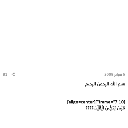
6 فبراير 2008
#1
بسم الله الرحمن الرحيم
[frame="7 10"][align=center]
مَتٍُىُ يًٍبًكًٍيُ الًٍقًلًٍبَ؟؟؟؟