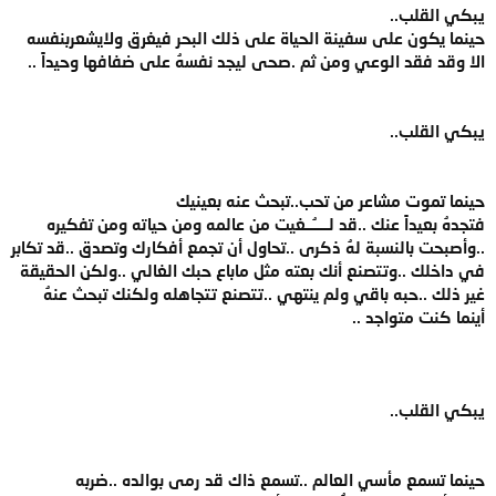
يبكي القلب..
حينما يكون على سفينة الحياة على ذلك البحر فيغرق ولايشعربنفسه
الا وقد فقد الوعي ومن ثم .صحى ليجد نفسهُ على ضفافها وحيداً ..
يبكي القلب..
حينما تموت مشاعر من تحب..تبحث عنه بعينيك
فتجدهُ بعيداً عنك ..قد لـــــُــغيت من عالمه ومن حياته ومن تفكيره
..وأصبحت بالنسبة لهُ ذكرى ..تحاول أن تجمع أفكارك وتصدق ..قد تكابر
في داخلك ..وتتصنع أنك بعته مثل ماباع حبك الغالي ..ولكن الحقيقة
غير ذلك ..حبه باقي ولم ينتهي ..تتصنع تتجاهله ولكنك تبحث عنهُ
أينما كنت متواجد ..
يبكي القلب..
حينما تسمع مأسي العالم ..تسمع ذاك قد رمى بوالده ..ضربه