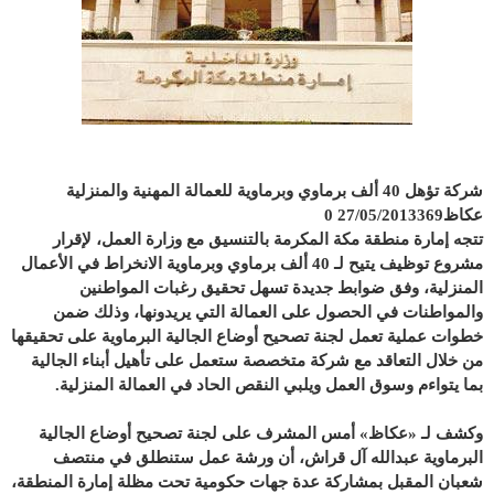
شركة تؤهل 40 ألف برماوي وبرماوية للعمالة المهنية والمنزلية
عكاظ27/05/2013369 0
تتجه إمارة منطقة مكة المكرمة بالتنسيق مع وزارة العمل، لإقرار
مشروع توظيف يتيح لـ 40 ألف برماوي وبرماوية الانخراط في الأعمال
المنزلية، وفق ضوابط جديدة تسهل تحقيق رغبات المواطنين
والمواطنات في الحصول على العمالة التي يريدونها، وذلك ضمن
خطوات عملية تعمل لجنة تصحيح أوضاع الجالية البرماوية على تحقيقها
من خلال التعاقد مع ش
ركة متخصصة ستعمل على تأهيل أبناء الجالية
بما يتواءم وسوق العمل ويلبي النقص الحاد في العمالة المنزلية.
وكشف لـ «عكاظ» أمس المشرف على لجنة تصحيح أوضاع الجالية
البرماوية عبدالله آل قراش، أن ورشة عمل ستنطلق في منتصف
شعبان المقبل بمشاركة عدة جهات حكومية تحت مظلة إمارة المنطقة،