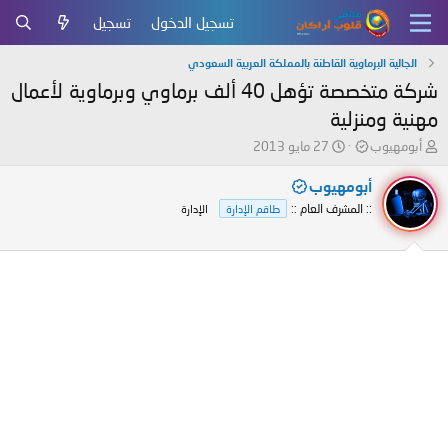
تسجيل الدخول
تسجيل
الجالية البرماوية القاطنة بالمملكة العربية السعودي
شركة متخصصة تؤهل 40 ألف برماوي وبرماوية لأعمال
مهنية ومنزلية
ب
ت
أبومهيوب
27 مايو 2013
ا
ا
د
ر
أبومهيوب
ئ
ي
:: المشرف العام ::
طاقم الإدارة
الإدارة
ا
خ
ل
ا
م
ل
و
ب
ض
د
و
ء
ع