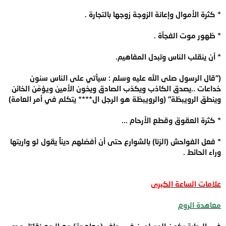
* كثرة الأموال وإعانة الزوجة زوجها بالتجارة .
* ظهور موت الفجأة .
* أن ينقلب الناس وتبدل المفاهيم.
("قال الرسول صلى الله عليه وسلم : سيأتي على الناس سنون
خداعات ..يصدق الكاذب ويكذب الصادق ويخون الأمين ويؤمَن الخائن
وينطق الرويبظة" (والرويبظة هو الرجل ال**** يتكلم في أمر العامة)
* كثرة العقوق وقطع الأرحام ...
* فعل الفواحش (الزنا) بالشوارع حتى أن أفضلهم ديناً يقول لو واريتها
وراء الحائط .
علامات الساعة الكبرى
معاهدة الروم
في البداية يكون المسلمين في حلف (معاهدة) مع الروم نقاتل عدو