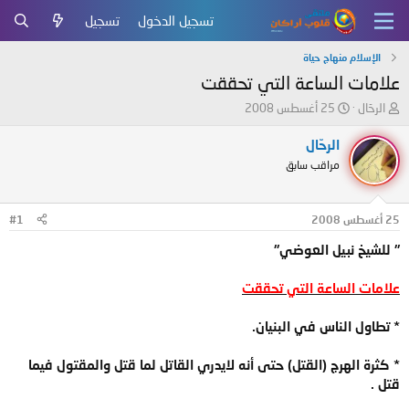
تسجيل الدخول
تسجيل
الإسلام منهاج حياة
علامات الساعة التي تحققت‏
ب
ت
الرحّال
25 أغسطس 2008
ا
ا
د
ر
الرحّال
ئ
ي
مراقب سابق
ا
خ
ل
ا
م
ل
25 أغسطس 2008
#1
و
ب
ض
د
" للشيخ نبيل العوضي"
و
ء
ع
علامات الساعة التي تحققت
* تطاول الناس في البنيان.
* كثرة الهرج (القتل) حتى أنه لايدري القاتل لما قتل والمقتول فيما
قتل .