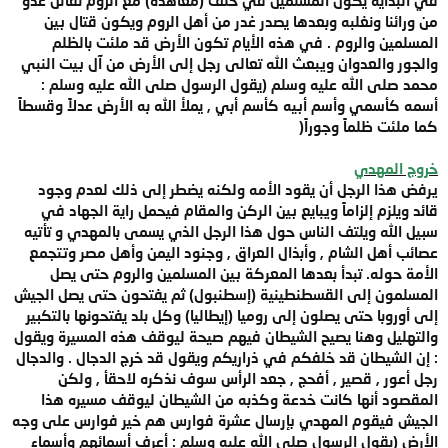
من ورائنا ونغلبه وبعدها يصدر غدر من أهل الروم ويكون قتال بين
المسلمين والروم . في هذه الأيام تكون الأرض قد ملئت بالظلم
والجور والعدوان ويبعث الله تعالى رجل إلى الأرض من آل بيت النبي
محمد صلى الله عليه وسلم (يقول الرسول صلى الله عليه وسلم :
أسمه كأسمي وأسم أبيه كأسم أبي , يملأ الله به الأرض عدلاً وقسطاً
كما ملئت ظلماً وجوراً(
خروج المهدي
يرفض هذا الرجل أن يقود الأمه ولكنه يضطر إلى ذلك لعدم وجود
قائد ويلزم إلزاماً ويبايع بين الركن والمقام فيحمل راية الجهاد في
سبيل الله ويلتف الناس حول هذا الرجل الذي يسمى بالمهدي و تأتيه
عصائب أهل الشام , وأبذال العراق , وجنود اليمن وأهل مصر وتتجمع
الأمة حوله. تبدأ بعدها المعركة بين المسلمين والروم حتى يصل
المسلمون إلى القسطنطينية (إسطنبول) ثم يفتحون حتى يصل الجيش
إلى أوروبا حتى يصلون إلى روميا (إيطاليا) وكل بلد يفتحونها بالتكبير
والتهليل وهنا يصيح الشيطان فيهم صيحة ليوقف هذه المسيرة ويقول
: إن الشيطان قد خلفكم في ذراريكم ويقول قد خرج الدجال . والدجال
رجل أعور , قصير , أفحج , جعد الرأس سوف نذكره لاحقأ , ولكن
المقصود أنها كانت خدعة وكذبه من الشيطان ليوقف مسيره هذا
الجيش فيقوم المهدي بإرسال عشرة فوارس هم خير فوارس على وجه
الأرض (يقول الرسول صلى الله عليه وسلم : أعرف أسمائهم وأسماء