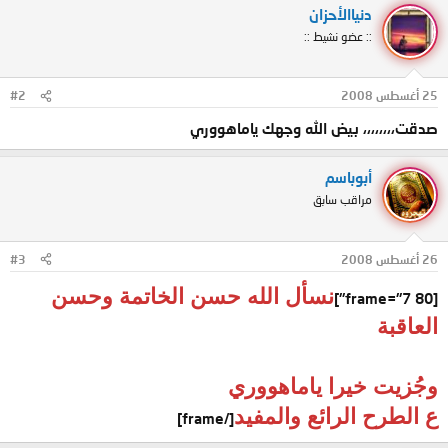
دنياالأحزان
:: عضو نشيط ::
25 أغسطس 2008
#2
صدقت،،،،،،،، بيض الله وجهك ياماهووري
أبوباسم
مراقب سابق
26 أغسطس 2008
#3
نسأل الله حسن الخاتمة وحسن
[frame="7 80"]
العاقبة
وجُزيت خيرا ياماهووري
ع الطرح الرائع والمفيد
[/frame]