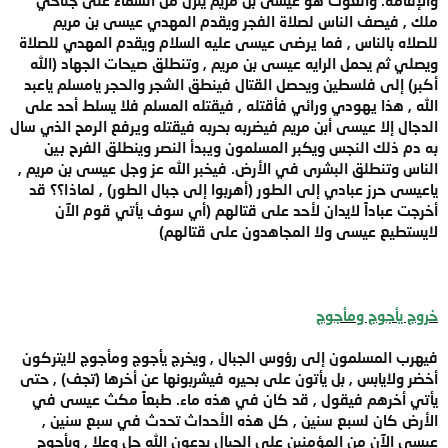
ملك , فيصف الناس لصلاة الفجر ويقدم المهدي عيسى بن مريم
للصلاه بالناس , فما يرضى عيسى عليه السلام ويقدم المهدي للصلاة
ويصلي ثم يحمل الرايه عيسى بن مريم , وتنطلق صيحات الجهاد (الله
أكبر) إلى فلسطين ويحصل القتال فينطق الشجر والحجر يامسلم ياعبد
الله , هذا يهودي ورائي فأقتله , فيقتله المسلم فلا يسلط أحد على
الدجال إلا عيسى أبن مريم فيضربه بحربه فيقتله ويرفع الرمح الذي سال
به دم ذلك النجس ويكبر المسلمون ويبدأ النصر وينطلق الفرح بين
الناس وتنطلق البشرى في الأرض. فيخبر الله عز وجل عيسى بن مريم ,
ياعيسى حرز عبادي إلى الطور (أهربوا إلى جبال الطور) , لماذا؟؟ قد
أخرجت عباداً لايدان لأحد على قتالهم (أي سوف يأتي قوم الآن
لايستطيع عيسى ولا المجاهدون على قتالهم)
خروج يأجوج ومأجوج
فيهرب المسلمون إلى رؤوس الجبال , ويخرج يأجوج ومأجوج لايتركون
أخضر ولايابس , بل يأتون على بحيره فيشربونها عن أخرها (تجف) , حتى
يأتي أخرهم فيقول , قد كان في هذه ماء. طبعاً مكث عيسى في
الأرض كان لسبع سنين , كل هذه الأحداث تحدث في سبع سنين ,
عيسى الآن من المؤمنين على الجبال يدعون الله جل وعلا , ويأجوج