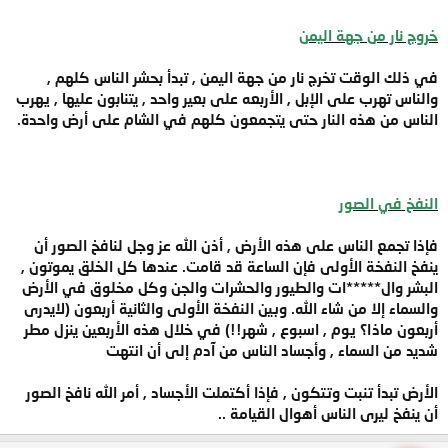
خروج نار من جهة اليمن
في ذلك الوقت تخرج نار من جهة اليمن , تبدأ بحشر الناس كلهم ,
والناس تهرب على الإبل , الأربعه على بعير واحد , يتنابون عليها , يهرب
الناس من هذه النار حتى يتجمعون كلهم في الشام على أرض واحدة.
النفخ في الصور
فإذا تجمع الناس على هذه الأرض , أذن الله عز وجل لنافخ الصور أن
ينفخ النفخة الأولى فإن الساعة قد قامت. عندها كل الخلق يموتون ,
البشر وال*****ات والطيور والحشرات والجن وكل مخلوق في الأرض
والسماء إلا من شاء الله. وبين النفخة الأولى والثانية أربعون (لايدرى
أربعون ماذا؟ يوم , اسبوع , شهر!!) في خلال هذه الأربعين ينزل مطر
شديد من السماء , وأجساد الناس من آدم إلى أن انتهت
الأرض تبدأ تنبت وتتكون , فإذا أكتملت الأجساد , أمر الله نافخ الصور
أن ينفخ ليرى الناس أهوال القيامة ..