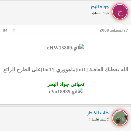
جواد البحر
ج
مراقب سابق
27 أغسطس 2008
#4
الله يعطيك العافية [fot1]ماهووري [/fot1]على الطرح الرائع
تحياتي جواد البحر
طاب الخاطر
:: عضو نشيط ::