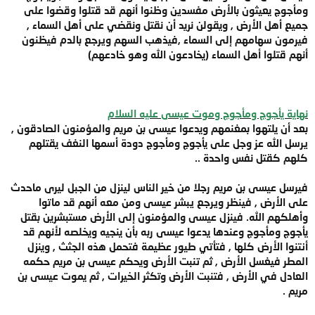
ومأجوج يعيثون بالأرض مفسدين وظنوا أنهم قد قتلوا وقضوا على
جميع أهل الأرض , ويقولن نريد أن نقتل ونقضي على أهل السماء ,
فيرمون سهامهم إلى السماء ,فيذهب السهم ويرجع بالدم فيظنون
أنهم قتلوا أهل السماء (يخادعون الله وهو خادعهم)
نهاية يأجوج ومأجوج وموت عيسى عليه السلام
بعد أن يلتهوا بمغنمهم ويدعوا عيسى بن مريم والمؤمنون الصادقون ,
يرسل الله عز وجل على يأجوج ومأجوج دودة أسمها النغف يقتلهم
كلهم كقتل نفس واحدة ..
فيرسل عيسى بن مريم رجلا من خير الناس لينزل من الجبل ليرى ماحدث
على الأرض , فينظر ويرجع يبشر عيسى ومن معه أنهم قد ماتوا
وأهلكهم الله. فينزل عيسى والمؤمنون إلى الأرض مستبشرين بقتل
يأجوج ومأجوج وعندها يدعوا عيسى ربه بأن ينجيه ويخلصه لأنهم قد
أنتنوا الأرض كلها , فتأتي طيور عظيمة فتحمل هذه الجثث , وينزل
المطر فيغسل الأرض , ثم تنبت الأرض ويحكم عيسى بن مريم حكمه
العادل في الأرض , فتنبت الأرض وتكثر الخيرات , ثم يموت عيسى بن
مريم .