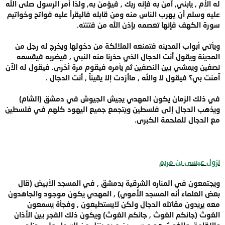
له الأم , يابني, آمن به فإنه ربك , فيؤمن به, ولذا أمر الرسول صلى الله
عليه وسلم أن يهرب الناس منه ومن قابله فاليقرأ عليه فواتح وخواتيم
سورة الكهف فإنها تعصمه بإذن الله من فتنته.
ويأتي أبواب المدينه فتمنعه الملائكة من دخولها ويخرج له رجل من
المدينة ويقول أنت الدجال الذي حذرنا منه النبي , فيضربه فيقسمه
نصفين ويمشي بين النصفين ثم يأمره فيقوم مرة أخرى. فيقول له الآن
آمنت بي؟ فيقول لا والله , ماأزدت إلا يقيناً , أنت الدجال .
في ذلك الزمان يكون المهدي يجيش الجيوش في دمشق (الشام)
ويذهب الدجال إلى فلسطين ويتجمع جميع اليهود كلهم في فلسطين
مع الدجال للملحمة الكبرى.
نزول عيسى بن مريم
ويجتمعون في المناره الشرقية بدمشق , في المسجد الأبيض (قال
بعض العلماء أنه المسجد الأموي) , المهدي يكون موجود والجاهدون
معه يريدون مقاتله الدجال ولكن لايستطيعون , وفجأة يسمعون
الغوث (جائكم الغوث , جائكم الغوث) ويكون ذلك الفجر بين الأذان
والإقامة. والغوث هو عيسى بن مريم ينزل من السماء على جناحي