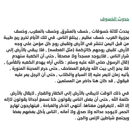
حدوث الخسوف
يحدث ثلاثة خسوفات , خسف بالمشرق, وخسف بالمغرب, وخسف
بجزيرة العرب. خسف عظيم , يبتلع الناس. في تلك الأيام تخرج ريح طيبة
من قبل اليمن تنتشر في الأرض وتقبض روح كل مؤمن على وجه
الأرض. تقبض روحهم كالزكمة (مثل العطسه) , فلا يبقى بالأرض إلى
شرار الناس , فلايوجد مسجداً ولا مصحفاً , حتى أن الكعبة ستهدم
(قال الرسول صلى الله عليه وسلم : كأني أراه يهدم الكعبه بالفأس) ,
فلا يحج إلى بيت الله وترفع المصاحف , حتى حرم المدينة المنورة ,
يأتيه زمان لايمر عليه إلا السباع والكلاب , حتى أن الرجل يمر عليه
فيقول , قد كان هنا حاضر من المسلمين .
في ذلك الوقت لايبقى بالأرض إلى الكفار والفجار , لايقال بالأرض
كلمة الله , حتى أن بعض الناس يقولون كنا نسمع أجدانا يقولون لاإله
إلا الله , لايعرفون معناها. أنتهى الذكر والعبادة , فيتهارجون تهارج
الحمر, لايوجد عداله ولا صدق ولا أمانه , الناس يأكل بعضهم بعضا
ويجتمع شياطين الإنس والجن .