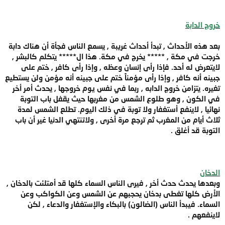
خروج الدابة
بعد هذه الأحداث , تبدأ أحداث غريبة , يسمع الناس فجأة أن هناك دابة
خرجت في مكة , ***** يخرج في مكة. هذا ال***** يتكلم كالبشر ,
لايتعرض له أحد. فإذا رأى إنسان وعظه , وإذا رأى كافر , ختم على
جبينه أنه كافر , وإذا رأى مؤمناً ختم على جبينه أنه مؤمن ولن يستطيع
تغيره. يتزامن خروج الدابه , ربما في نفس يوم خروجها , يحدث أمر أخر
في الكون , وهو طلوع الشمس من مغربها حيث يقفل باب التوبة
نهائيا , لاينفع أستغفار ولا توبة في ذلك اليوم. تطلع الشمس لمدة
ثلاث أيام من المغرب ثم ترجع مرة أخرى , ولاتنتهي الدنيا غير أن باب
التوبة قد أغلق .
الدخان
وبعدها يحدث حدث أخر , فيرى الناس السماء كلها قد أمتلئت بالدخان ,
الأرض كلها تغطى بدخان يحجبهم عن الشمس وعن الكواكب وعن
السماء. فيبدأ الناس (الضالون) بالبكاء والإستغفار والدعاء , لكن
لاينفعهم .