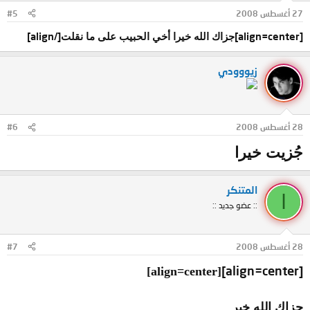
27 أغسطس 2008
#5
[/align]
[align=center]
جزاك الله خيرا أخي الحبيب على ما نقلت
زيووودي
28 أغسطس 2008
#6
جُزيت خيرا
المتنكر
ا
:: عضو جديد ::
28 أغسطس 2008
#7
[align=center]
[align=center]
جزاك الله خير