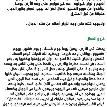
أبائهم وألوان خيولهم , هم خير فوارس على وجه الأرض يومئذ )
ليتأكدوا من خروج المسيح الدجال لكن لما يرجع الجيش يظهر الدجال
حقيقةً من قبل المشرق
ولايوجد فتنه على وجه الأرض أعظم من فتنه الدجال .
خروج الدجال
يمكث في الأرض أربعين يوماً ,يوم كسنة , ويوم كشهر , ويوم
كأسبوع , وباقي أيامه كأيامنا, ويعطيه الله قدرات فيأمر السماء
فتمطر , والأرض فتنبت إذا آمنوا به , وإن لم يؤمنوا وكفروا به , يأمر
السماء بأن تمسك مطرها والأرض بأن تقحط حتى يفتن الناس به. ومعه
جنه ونار , وإذا دخل الإنسان جنته , دخل النار , وإذا دخل النار , دخل
الجنة. وتنقلاته سريعه جدا كالغيث أستدبرته الريح ويجوب الأرض كلها
ماعدا مكة والمدينة وقيل بيت المقدس . من فتنه هذا الرجل الذي
يدعي الأولوهيه وإنه هو الله (تعالى الله) لكنها فتنه , طبعا يتبعه
أول مايخرج سبعين ألف من اليهود ويتبعون كثيرا من الجهال وضعفاء
الدين. ويحاجج من لم يؤمن به بقوله , أين أباك وأمك , فيقول قد
ماتوا منذ زمن بعيد , فيقول مارأيك إن أحييت أمك وأباك , أفتصدق؟
فيامر القبر فينشق ويخرج منه الشيطان على هيئه أمه فيعانقها وتقول