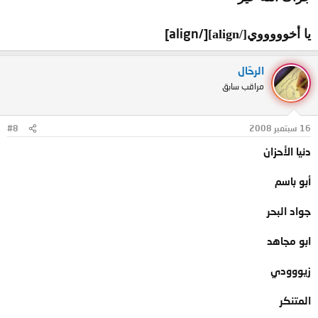
[/align]
يا أخوووووي[/align]
الرحّال
مراقب سابق
16 سبتمبر 2008
#8
دنيا الأحزان
أبو باسم
جواد البحر
ابو مجاهد
زيووودي
المتنكر