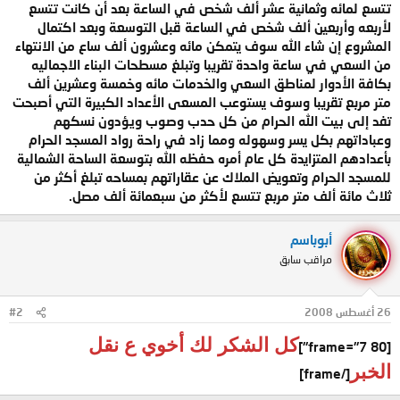
تتسع لمائه وثمانية عشر ألف شخص في الساعة بعد أن كانت تتسع
لأربعه وأربعين ألف شخص في الساعة قبل التوسعة وبعد اكتمال
المشروع إن شاء الله سوف يتمكن مائه وعشرون ألف ساع من الانتهاء
من السعي في ساعة واحدة تقريبا وتبلغ مسطحات البناء الاجماليه
بكافة الأدوار لمناطق السعي والخدمات مائه وخمسة وعشرين ألف
متر مربع تقريبا وسوف يستوعب المسعى الأعداد الكبيرة التي أصبحت
تفد إلى بيت الله الحرام من كل حدب وصوب ويؤدون نسكهم
وعباداتهم بكل يسر وسهوله ومما زاد في راحة رواد المسجد الحرام
بأعدادهم المتزايدة كل عام أمره حفظه الله بتوسعة الساحة الشمالية
للمسجد الحرام وتعويض الملاك عن عقاراتهم بمساحه تبلغ أكثر من
ثلاث مائة ألف متر مربع تتسع لأكثر من سبعمائة ألف مصل.
أبوباسم
مراقب سابق
26 أغسطس 2008
#2
كل الشكر لك أخوي ع نقل
[frame="7 80"]
الخبر
[/frame]