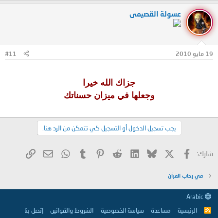
عسولة القصيمى
19 مايو 2010
#11
جزاك الله خيرا
وجعلها في ميزان حسناتك
يجب تسجيل الدخول أو التسجيل كي تتمكن من الرد هنا.
X
فيسبوك
Bluesky
LinkedIn
Reddit
Pinterest
Tumblr
WhatsApp
الرابط
البريد الإلكتروني
شارك:
في رحاب القرآن
Arabic
الرئيسية
مساعدة
سياسة الخصوصية
الشروط والقوانين
إتصل بنا
R
S