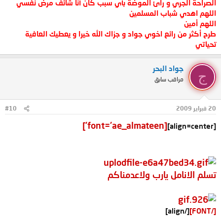
الصراحة الجري و رائ الموضة بأي سبب كان أنا شائف مرض نفسي
اللهم اهدي شباب المسلمين
اللهم أمين
طرح أكثر من رائع اخوي جواد و جزاك الله خيرا و يعطيك العافية
تحياتي
جواد البحر
ج
مراقب سابق
20 فبراير 2009
#10
[font='ae_almateen']
[align=center]
تسلم الانامل يارب ولاعدمناكم
[/align]
[/FONT]