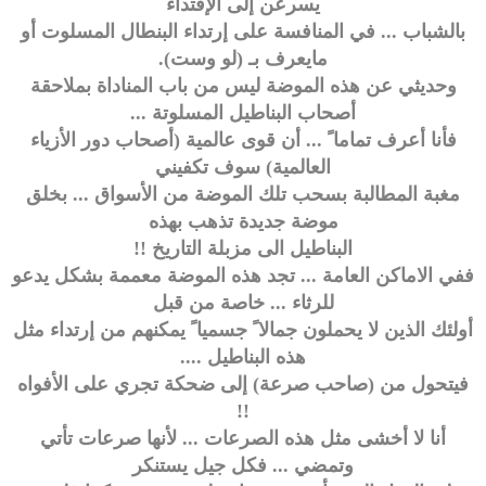
يسرعن إلى الإقتداء
بالشباب ... في المنافسة على إرتداء البنطال المسلوت أو
مايعرف بـ (لو وست).
وحديثي عن هذه الموضة ليس من باب المناداة بملاحقة
أصحاب البناطيل المسلوتة ...
فأنا أعرف تماما ً ... أن قوى عالمية (أصحاب دور الأزياء
العالمية) سوف تكفيني
مغبة المطالبة بسحب تلك الموضة من الأسواق ... بخلق
موضة جديدة تذهب بهذه
البناطيل الى مزبلة التاريخ !!
ففي الاماكن العامة ... تجد هذه الموضة معممة بشكل يدعو
للرثاء ... خاصة من قبل
أولئك الذين لا يحملون جمالا ً جسميا ً يمكنهم من إرتداء مثل
هذه البناطيل ....
فيتحول من (صاحب صرعة) إلى ضحكة تجري على الأفواه
!!
أنا لا أخشى مثل هذه الصرعات ... لأنها صرعات تأتي
وتمضي ... فكل جيل يستنكر