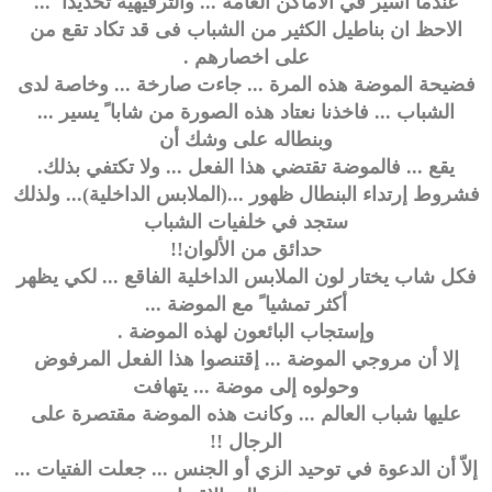
عندما أسير في الأماكن العامة ... والترفيهية تحديدا ً ...
الاحظ ان بناطيل الكثير من الشباب فى قد تكاد تقع من
على اخصارهم .
فضيحة الموضة هذه المرة ... جاءت صارخة ... وخاصة لدى
الشباب ... فاخذنا نعتاد هذه الصورة من شابا ً يسير ...
وبنطاله على وشك أن
يقع ... فالموضة تقتضي هذا الفعل ... ولا تكتفي بذلك.
فشروط إرتداء البنطال ظهور ...(الملابس الداخلية)... ولذلك
ستجد في خلفيات الشباب
حدائق من الألوان!!
فكل شاب يختار لون الملابس الداخلية الفاقع ... لكي يظهر
أكثر تمشيا ً مع الموضة ...
وإستجاب البائعون لهذه الموضة .
إلا أن مروجي الموضة ... إقتنصوا هذا الفعل المرفوض
وحولوه إلى موضة ... يتهافت
عليها شباب العالم ... وكانت هذه الموضة مقتصرة على
الرجال !!
إلاّ أن الدعوة في توحيد الزي أو الجنس ... جعلت الفتيات ...