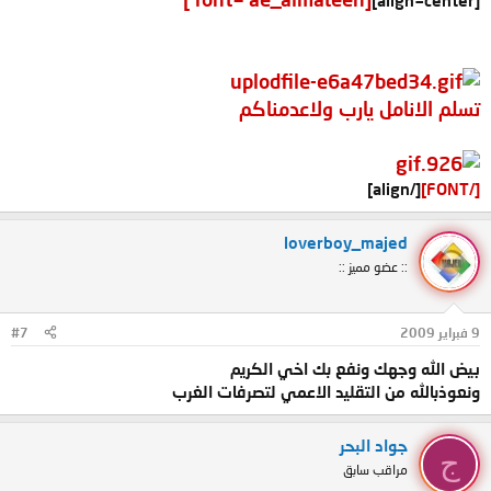
[align=center]
تسلم الانامل يارب ولاعدمناكم
[/align]
[/FONT]
loverboy_majed
:: عضو مميز ::
9 فبراير 2009
#7
بيض الله وجهك ونفع بك اخي الكريم
ونعوذبالله من التقليد الاعمي لتصرفات الغرب
جواد البحر
ج
مراقب سابق