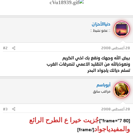
دنياالأحزان
:: عضو نشيط ::
28 أغسطس 2008
#2
بيض الله وجهك ونفع بك اخي الكريم
ونعوذبالله من التقليد الاعمي لتصرفات الغرب
تسلم دياتك ياجواد البحر
أبوباسم
مراقب سابق
28 أغسطس 2008
#3
جُزيت خيرا ع الطرح الرائع
[frame="7 80"]
والمفيدياجواد
[/frame]