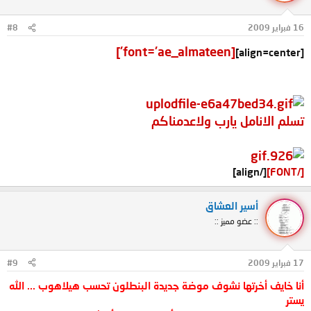
16 فبراير 2009
#8
[font='ae_almateen']
[align=center]
تسلم الانامل يارب ولاعدمناكم
[/align]
[/FONT]
أسير العشاق
:: عضو مميز ::
17 فبراير 2009
#9
أنا خايف أخرتها نشوف موضة جديدة البنطلون تحسب هيلاهوب ... الله
يستر