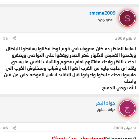
smsma2009
S
:: عضو جديد ::
8 يناير 2009
#5
اساسا المنظر ده كان معروف في قوم لوط فكانوا يسقطوا البنطال
ويفتحوا القميص لاظهار شعر الصدر ويقفوا على النواصي ويصفرو
لجذب النظر وابداء مفاتنهم امام بعضهم والشباب الغبي مابيسدق
يقلد اي حاجه جايه من الغرب اتقوا الله ياشباب ومتخلوش الغرب الي
مايسوا يدحك عليكوا واعرفوا قبل التقليد اساس الموضه جاي من فين
واصله
الله يهدي الجميع
جواد البحر
ج
مراقب سابق
9 فبراير 2009
#6
[font='ae_almateen']