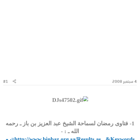
4 سبتمبر 2008
#1
1- فتاوى رمضان لسماحة الشيخ عبد العزيز بن باز ـ رحمه
الله ـ : -
http://www.binbaz.org.sa/Results.as...&Keywords=رم