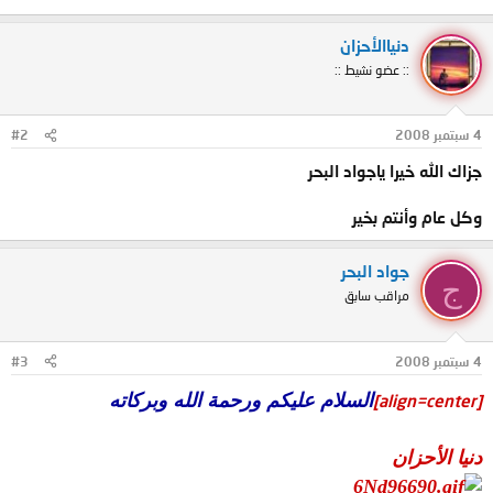
دنياالأحزان
:: عضو نشيط ::
4 سبتمبر 2008
#2
جزاك الله خيرا ياجواد البحر
وكل عام وأنتم بخير
جواد البحر
ج
مراقب سابق
4 سبتمبر 2008
#3
السلام عليكم ورحمة الله وبركاته
[align=center]
دنيا الأحزان