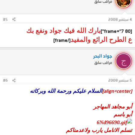
مراقب سابق
4 سبتمبر 2008
#5
بارك الله فيك جواد ونفع بك
[frame="7 80"]
ع الطرح الرائع والمفيد
[/frame]
جواد البحر
ج
مراقب سابق
5 سبتمبر 2008
#6
السلام عليكم ورحمة الله وبركاته
[align=center]
أبو مجاهد المهاجر
أبو باسم
تسلم الانامل يارب ولاعدمناكم