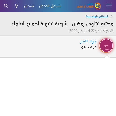
تسجيل الدخول
تسجيل
الإسلام منهاج حياة
مكتبة فتاوى رمضان .. شرعية فقهية لجميع العلماء
ب
ت
جواد البحر
4 سبتمبر 2008
ا
ا
د
ر
جواد البحر
ج
ئ
ي
مراقب سابق
ا
خ
ل
ا
م
ل
و
ب
ض
د
و
ء
ع