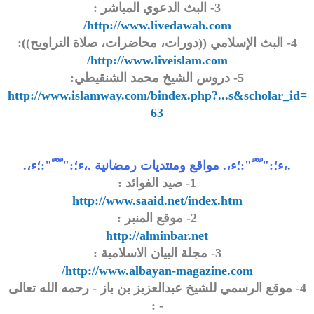
3- البث الدعوي المباشر :
http://www.livedawah.com/
4- البث الإسلامي ((دورات، محاضرات، صلاة التراويح)):
http://www.liveislam.com/
5- دروس الشيخ محمد الشنقيطي:
http://www.islamway.com/bindex.php?...s&scholar_id=
63
.،ء؛:" ّ ْ ّ":؛ء،. مواقع ومنتديات رمضانية .،ء؛:" ّ ْ ّ":؛ء،.
1- صيد الفوائد :
http://www.saaid.net/index.htm
2- موقع المنبر :
http://alminbar.net
3- مجلة البيان الاسلامية :
http://www.albayan-magazine.com/
4- موقع الرسمي للشيخ عبدالعزيز بن باز - رحمه الله تعالى
- :