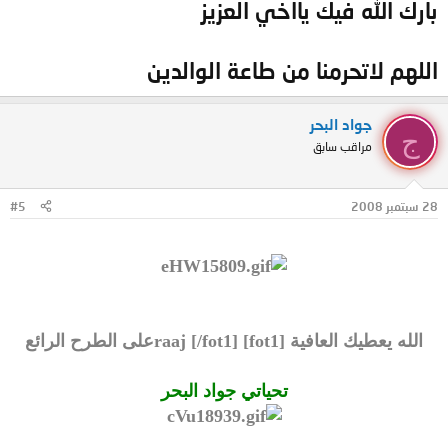
بارك الله فيك يااخي العزيز
اللهم لاتحرمنا من طاعة الوالدين
جواد البحر
ج
مراقب سابق
28 سبتمبر 2008
#5
الله يعطيك العافية [fot1] raaj [/fot1]على الطرح الرائع
تحياتي جواد البحر