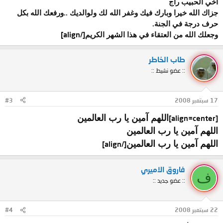
أخي الحبيب راج
جزاك الله خيرا وبارك فيك وغفر الله لك ولوالديك ..ورفعك الله بكل
حرف درجة في الجنة.
[/align]
وجعلك الله من العتقاء في هذا الشهر الكريم
طاب الخاطر
:: عضو نشيط ::
17 سبتمبر 2008
#3
اللهم آمين يا رب العالمين
[align=center]
اللهم آمين يا رب العالمين
اللهم آمين يا رب العالمين
[/align]
فاروق الاميري
ف
:: عضو جديد ::
22 سبتمبر 2008
#4