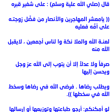
قال (صلي الله علية وسلم) : على شفير قبره
(( يامعشر المهاجرين والأنصار من فضَّل زوجتـه
على أمُّه فعليه
لعنـة الله والملا ئكة وا لناس أجمعين ، لايقبل
الله منه
صرفاً ولا عدلاً إلا أن يتوب إلى الله عز وجل
ويحسن إليها
ويطلب رضاها . فرضى الله في رضاها وسخط
الله في سخطها )).
لو أمكنكم: أرجو طباعتها وتوزيعها أو إرسالها