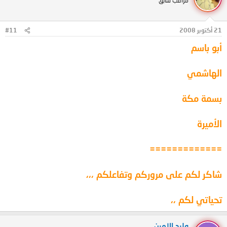
مراقب سابق
21 أكتوبر 2008
#11
أبو باسم
الهاشمي
بسمة مكة
الأميرة
=============
شاكر لكم على مروركم وتفاعلكم ،،،
تحياتي لكم ،،
وليد الامين