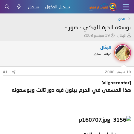
تسجيل الدخول
تسجيل
الصور
توسعة الحرم المكي - صور -
ب
ت
الرحّال
19 سبتمبر 2008
ا
ا
د
ر
الرحّال
ئ
ي
مراقب سابق
ا
خ
ل
ا
م
ل
19 سبتمبر 2008
#1
و
ب
ض
د
[align=center]
و
ء
هذا المسعى في الحرم يبنون فيه دور ثالث ويوسعونه
ع