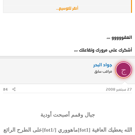
أنقر للتوسيع...
الله معهم
مشكور على الصور ما قصرت
العفووووو ،،،
ماننحرم من جديدك
تقبل مروري
أشكرك على مرورك وتفاعلك ،،،
تحيتي
جواد البحر
ج
مراقب سابق
27 سبتمبر 2008
#4
جبال وقمم أصبحت أودية
الله يعطيك العافية [fot1]ماهووري [/fot1]على الطرح الرائع