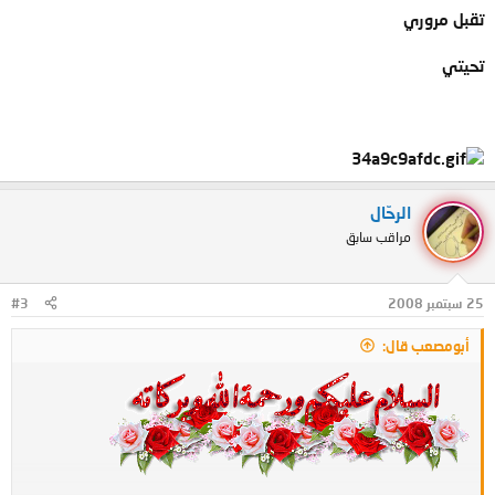
تقبل مروري
تحيتي
الرحّال
مراقب سابق
25 سبتمبر 2008
#3
أبومصعب قال: