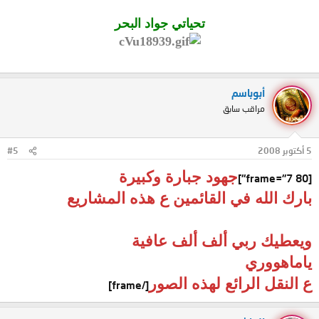
تحياتي جواد البحر
أبوباسم
مراقب سابق
5 أكتوبر 2008
#5
جهود جبارة وكبيرة
[frame="7 80"]
بارك الله في القائمين ع هذه المشاريع
ويعطيك ربي ألف ألف عافية
ياماهووري
ع النقل الرائع لهذه الصور
[/frame]