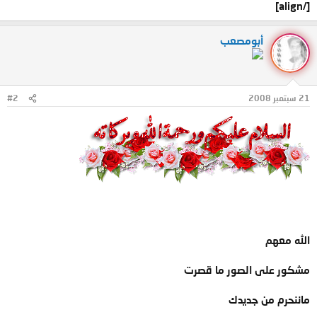
[/align]
أبومصعب
21 سبتمبر 2008
#2
الله معهم
مشكور على الصور ما قصرت
ماننحرم من جديدك