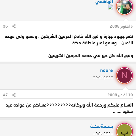
الهاشمي
5 أكتوبر 2008
#6
نعم جهود جبارة و فق الله خادم الحرمين الشريفين.. وسمو ولى عهده
الامين ...وسمو امير منطقة مكة..
وفق الله كل خير في خدمة الحرمين الشريفين
noore
N
:: عضو جديد ::
10 أكتوبر 2008
#7
السلام عليكم ورحمة الله وبركاته<<<<<<<<<عساكم من عواده عيد
سعيد .......
بســمةمكــة
ب
:: عضو جديد ::