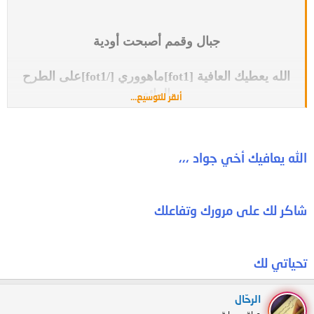
جبال وقمم أصبحت أودية
الله يعطيك العافية [fot1]ماهووري [/fot1]على الطرح
الرائع
أنقر للتوسيع...
تحياتي جواد البحر
الله يعافيك أخي جواد ،،،
شاكر لك على مرورك وتفاعلك
تحياتي لك
الرحّال