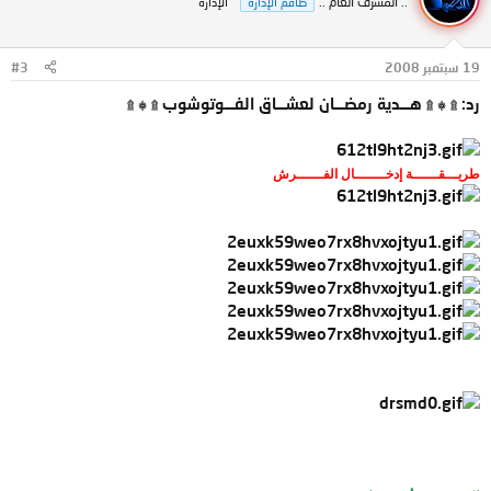
:: المشرف العام ::
طاقم الإدارة
الإدارة
19 سبتمبر 2008
#3
رد: ۩ ۞ ۩ هـــدية رمضـــان لعشـــاق الفـــوتوشوب ۩ ۞ ۩
طريـــقــــــة إدخـــــــال الفــــــرش