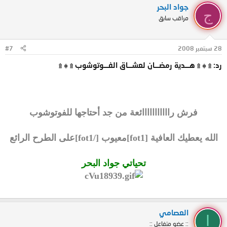
جواد البحر
ج
مراقب سابق
28 سبتمبر 2008
#7
رد: ۩ ۞ ۩ هـــدية رمضـــان لعشـــاق الفـــوتوشوب ۩ ۞ ۩
فرش رااااااااااائعة من جد أحتاجها للفوتوشوب
الله يعطيك العافية [fot1]معيوب [/fot1]على الطرح الرائع
تحياتي جواد البحر
العصامي
ا
:: عضو متفاعل ::