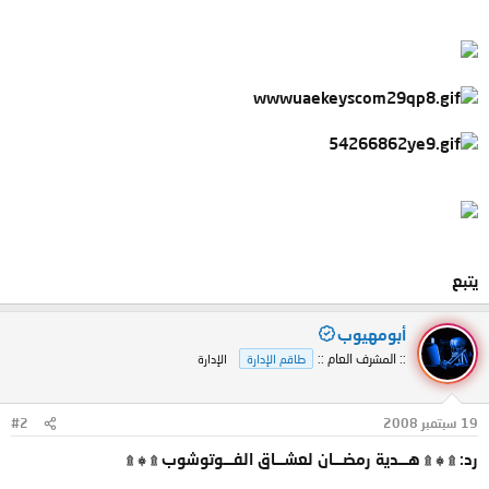
يتبع
أبومهيوب
:: المشرف العام ::
طاقم الإدارة
الإدارة
19 سبتمبر 2008
#2
رد: ۩ ۞ ۩ هـــدية رمضـــان لعشـــاق الفـــوتوشوب ۩ ۞ ۩