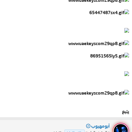
يتبع
أبومهيوب