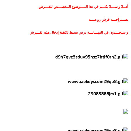
أهــلا و ســـلا بكـــم في هذا المـــوضوع المخصـــص للفـــرش
بصـــراحـــة فرش روعــــة
و ستجـــدون في النهـــايـــة درس بسيط لكيفية إدخال هذه الفـــرش