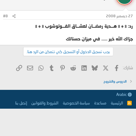
27 ديسمبر 2008
#8
رد: ۩ ۞ ۩ هـــدية رمضـــان لعشـــاق الفـــوتوشوب ۩ ۞ ۩
جزاك الله خير ..... في ميزان حسناتك
يجب تسجيل الدخول أو التسجيل كي تتمكن من الرد هنا.
X
فيسبوك
Bluesky
LinkedIn
Reddit
Pinterest
Tumblr
WhatsApp
الرابط
البريد الإلكتروني
شارك:
الدروس والشروح
Arabic
الرئيسية
مساعدة
سياسة الخصوصية
الشروط والقوانين
إتصل بنا
R
S
S