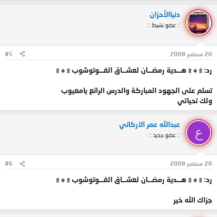
دنياالأحزان
:: عضو نشيط ::
20 سبتمبر 2008
#5
رد: ۩ ۞ ۩ هـــدية رمضـــان لعشـــاق الفـــوتوشوب ۩ ۞ ۩
تسلم على الجهود المباركة والدرس الرائع يامعيوب
ولك تحياتي
عبدالله عمر الاركاني
ع
:: عضو جديد ::
20 سبتمبر 2008
#6
رد: ۩ ۞ ۩ هـــدية رمضـــان لعشـــاق الفـــوتوشوب ۩ ۞ ۩
جزاك الله خير