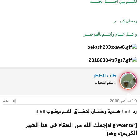
لكــــم مني أجمـــــل تحيـــــة
رمضان كريـــم
و كـــل عـــام و أنتـــم بألف خيـــر
طاب الخاطر
:: عضو نشيط ::
19 سبتمبر 2008
#4
رد: ۩ ۞ ۩ هـــدية رمضـــان لعشـــاق الفـــوتوشوب ۩ ۞ ۩
جعلك الله من العتقاء في هذا الشهر
[align=center]
الكريم
[/align]