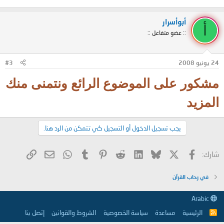
أبوأسرار
أ
:: عضو متفاعل ::
24 يونيو 2008
#3
مشكور على الموضوع الرائع ونتمنى منك
المزيد
يجب تسجيل الدخول أو التسجيل كي تتمكن من الرد هنا.
X
فيسبوك
Bluesky
LinkedIn
Reddit
Pinterest
Tumblr
WhatsApp
الرابط
البريد الإلكتروني
شارك:
في رحاب القرآن
Arabic
الرئيسية
مساعدة
سياسة الخصوصية
الشروط والقوانين
إتصل بنا
R
S