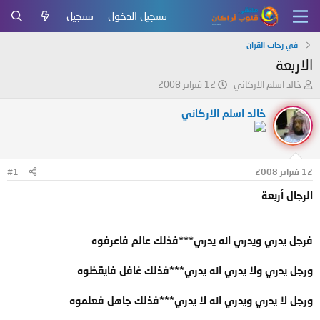
تسجيل الدخول
تسجيل
في رحاب القرآن
الاربعة
ب
ت
خالد اسلم الاركاني
12 فبراير 2008
ا
ا
د
ر
خالد اسلم الاركاني
ئ
ي
ا
خ
ل
ا
م
ل
12 فبراير 2008
#1
و
ب
ض
د
الرجال أربعة
و
ء
ع
فرجل يدري ويدري انه يدري***فذلك عالم فاعرفوه
ورجل يدري ولا يدري انه يدري***فذلك غافل فايقظوه
ورجل لا يدري ويدري انه لا يدري***فذلك جاهل فعلموه