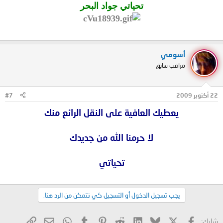
تحياتي جواد البحر
أسومي
مراقب سابق
22 أكتوبر 2009
#7
يعطيك العافية على النقل الرائع منك
لا حرمنا الله من جديدك
تحياتي
يجب تسجيل الدخول أو التسجيل كي تتمكن من الرد هنا.
X
فيسبوك
Bluesky
LinkedIn
Reddit
Pinterest
Tumblr
WhatsApp
الرابط
البريد الإلكتروني
شارك: