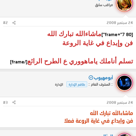
مراقب سابق
24 سبتمبر 2008
#2
ماشاءالله تبارك الله
[frame="7 80"]
فن وإبداع في غاية الروعة
تسلم أناملك ياماهووري ع الطرح الرائع
[/frame]
أبومهيوب
:: المشرف العام ::
طاقم الإدارة
الإدارة
24 سبتمبر 2008
#3
ماشاءالله تبارك الله
فن وإبداع في غاية الروعة فعلا
الرحّال