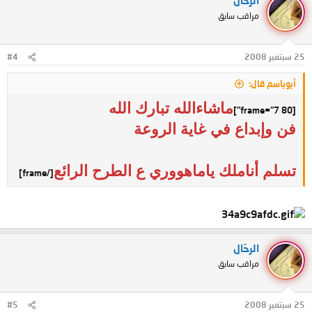
مراقب سابق
25 سبتمبر 2008
#4
أبوباسم قال:
ماشاءالله تبارك الله
[frame="7 80"]
فن وإبداع في غاية الروعة
تسلم أناملك ياماهووري ع الطرح الرائع
[/frame]
الرحّال
مراقب سابق
25 سبتمبر 2008
#5