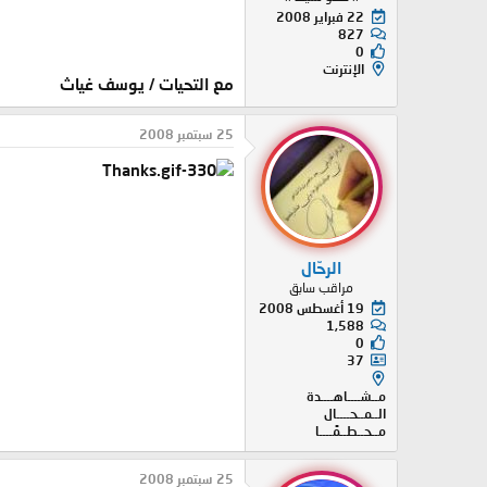
22 فبراير 2008
827
0
الإنترنت
مع التحيات / يوسف غياث
25 سبتمبر 2008
الرحّال
مراقب سابق
19 أغسطس 2008
1,588
0
37
مــشــــاهــــدة
الــمــحــــال
مــحــطــمًــــا
25 سبتمبر 2008