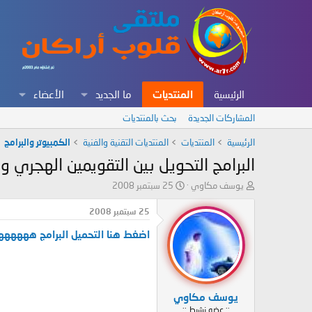
الرئيسية
المنتديات
ما الجديد
الأعضاء
المشاركات الجديدة
بحث بالمنتديات
الرئيسية
المنتديات
المنتديات التقنية والفنية
الكمبيوتر والبرامج
البرامج التحويل بين التقويمين الهجري و
ب
ت
يوسف مكاوي
25 سبتمبر 2008
ا
ا
د
ر
25 سبتمبر 2008
ئ
ي
اضغط هنا التحميل البرامج ههههه
ا
خ
ل
ا
م
ل
و
ب
ض
د
يوسف مكاوي
و
ء
:: عضو نشيط ::
ع