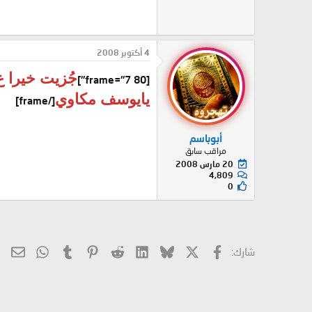
4 أكتوبر 2008
جُزيت خيرا ع
[frame="7 80"]
يايوسف مكاوي
[/frame]
أبوباسم
مراقب سابق
20 مارس 2008
4,809
0
X
فيسبوك
Bluesky
LinkedIn
Reddit
Pinterest
Tumblr
hatsApp
الب
شارك: