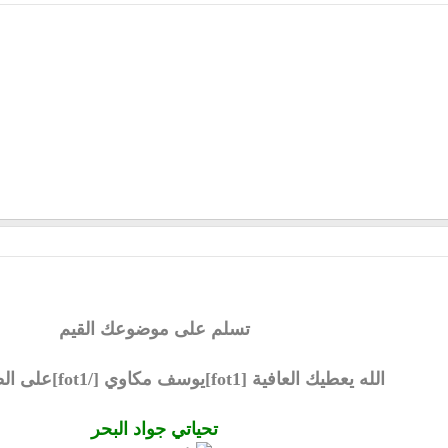
تسلم على موضوعك القيم
الله يعطيك العافية [fot1]يوسف مكاوي [/fot1]على الطرح الرائع
تحياتي جواد البحر