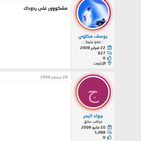
مشكووور على ردودك
يوسف مكاوي
:: عضو نشيط ::
22 فبراير 2008
827
0
الإنترنت
28 سبتمبر 2008
ج
جواد البحر
مراقب سابق
10 مايو 2008
5,088
0