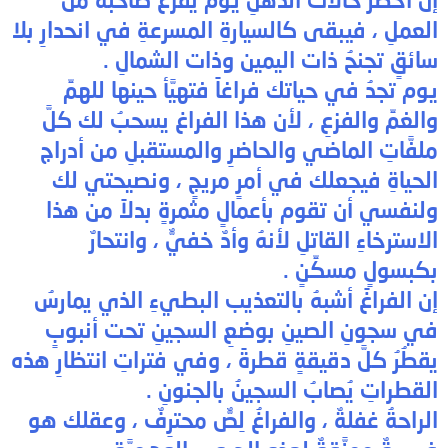
العملِ ، فيبقى كالسيارةِ المسرعةِ في انحدارِ بلا
سائقٍ تجنحُ ذات اليمين وذات الشمالِ .
يوم تجدُ في حياتك فراغاً فتهيَّأ حينها للهمِّ
والغمِّ والفزعِ ، لأن هذا الفراغ يسحبُ لك كلَّ
ملفَّاتِ الماضي والحاضرِ والمستقبلِ من أدراج
الحياةِ فيجعلك في أمرٍ مريجٍ ، ونصيحتي لك
ولنفسي أن تقوم بأعمالٍ مثمرةٍ بدلاً من هذا
الاسترخاءِ القاتلِ لأنهُ وأدٌ خفيٌّ ، وانتحارٌ
بكبسولٍ مسكِّنٍ .
إن الفراغً أشبهُ بالتعذيب البطيءِ الذي يمارسُ
في سجونِ الصينِ بوضعِ السجينِ تحت أنبوبٍ
يقطُرُ كلَّ دقيقةٍ قطرةً ، وفي فتراتِ انتظارِ هذه
القطراتِ يُصابُ السجينُ بالجنونِ .
الراحةُ غفلةٌ ، والفراغُ لِصٌّ محترِفٌ ، وعقلك هو