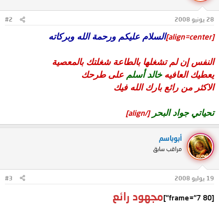
28 يونيو 2008
#2
السلام عليكم ورحمة الله وبركاته
[align=center]
النفس إن لم تشغلها بالطاعة شغلتك بالمعصية
يعطيك العافيه
خالد أسلم
على طرحك
الاكثر من رائع بارك الله فيك
تحياتي جواد البحر
[/align]
أبوباسم
مراقب سابق
19 يوليو 2008
#3
مجهود رائع
[frame="7 80"]