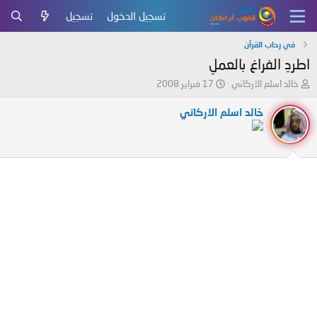
تسجيل الدخول
تسجيل
في رحاب القرآن
اطردِ الفراغ بالعملِ
ب
ت
خالد اسلم الاركاني
17 فبراير 2008
ا
ا
د
ر
خالد اسلم الاركاني
ئ
ي
ا
خ
ل
ا
م
ل
و
ب
ض
د
و
ء
ع