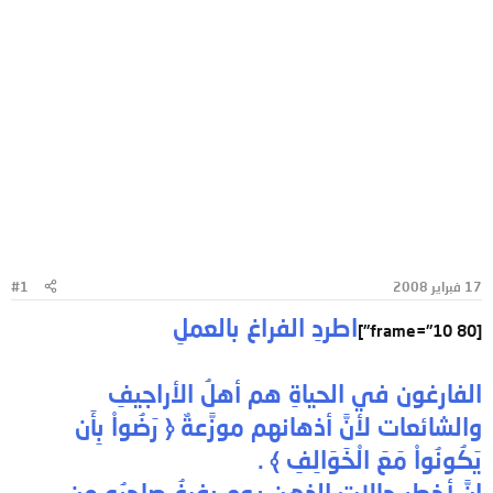
17 فبراير 2008
#1
اطردِ الفراغ بالعملِ
[frame="10 80"]
الفارغون في الحياةِ هم أهلُ الأراجيفِ
والشائعات لأنَّ أذهانهم موزَّعةٌ ﴿ رَضُواْ بِأَن
يَكُونُواْ مَعَ الْخَوَالِفِ ﴾ .
إنَّ أخطر حالات الذهنِ يوم يفرغُ صاحبُه من