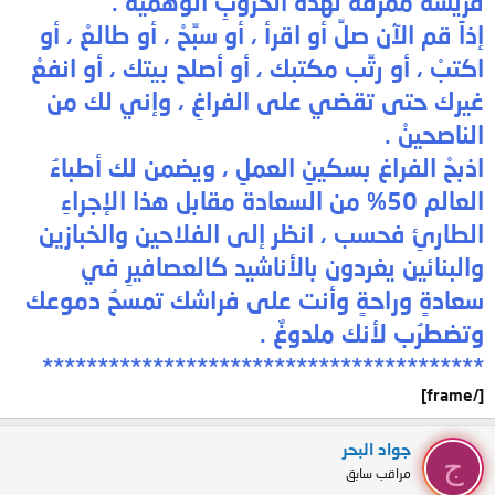
فريسةٌ ممزَّقةٌ لهذه الحروبِ الوهميَّة .
إذاً قم الآن صلِّ أو اقرأ ، أو سبِّحْ ، أو طالعْ ، أو
اكتبْ ، أو رتِّب مكتبك ، أو أصلح بيتك ، أو انفعْ
غيرك حتى تقضي على الفراغِ ، وإني لك من
الناصحينْ .
اذبحْ الفراغ بسكينِ العملِ ، ويضمن لك أطباءُ
العالم 50% من السعادة مقابل هذا الإجراءِ
الطارئِ فحسب ، انظر إلى الفلاحين والخبازين
والبنائين يغردون بالأناشيد كالعصافيرِ في
سعادةٍ وراحةٍ وأنت على فراشك تمسحُ دموعك
وتضطرُب لأنك ملدوغٌ .
****************************************
[/frame]
جواد البحر
ج
مراقب سابق