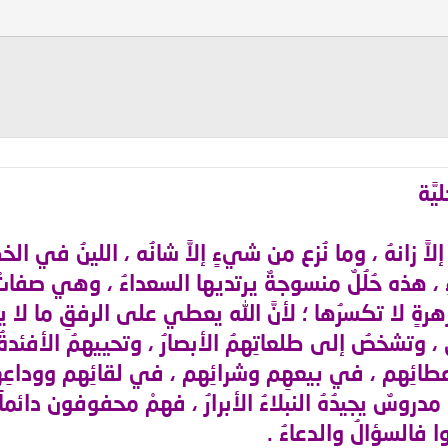
َّة
َ زانهُ ، وما نُزع من شيءٍ إلاَّ شانُه ، اللينُ في ال
ِ ، هذه حُلُلٌ منسوجةٌ يرتديها السعداءُ ، وهي صفاتُ 
زهرةٍ لا تكسرُها ؛ لأنَّ الله يعطي على الرفقِ ما لا
ناقُ ، وتشخصُ إلى طلعاتِهمُ الأبصارُ ، وتحييهمُ الأفئ
ئِهم ، في بيعهِم وشرائِهم ، في لقائِهم ووداعِهِ
دروسٌ يجيدُهُ النبلاءُ الأبرارُ ، فهمْ محفوفون دائماً 
وا فالسؤالُ والدعاءُ .