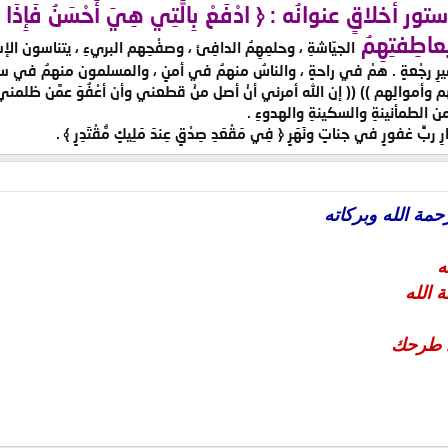
لاقٍ عنوانُه : ﴿ ادْفَعْ بِالَّتِي هِيَ أَحْسَنُ فَإِذَا الَّذِي بَ
اطِفتِهِمُ
الجيّاشةِ ، وحلمِهِمُ الدافِئ ، وصفْحِهم البريءِ ، يتناسون الإس
رِ رجْعةٍ . همْ في راحةٍ ، والناسُ منهمُ في أمنٍ ، والمسلمون منهمُ في سلام
وأموالِهم )) (( إن الله أمرني أنْ أصل منْ قطعني وأن أعْفُوَ عمَّن ظلمني وأن أُع
ٍ من الطمأنينةِ والسكينةِ والهدوءِ .
غفورٍ في جناتٍ ونَهَرٍ ﴿ فِي مَقْعَدِ صِدْقٍ عِندَ مَلِيكٍ مُّقْتَدِرٍ ﴾ .
حمة الله وبركاته
ه
 طرحك