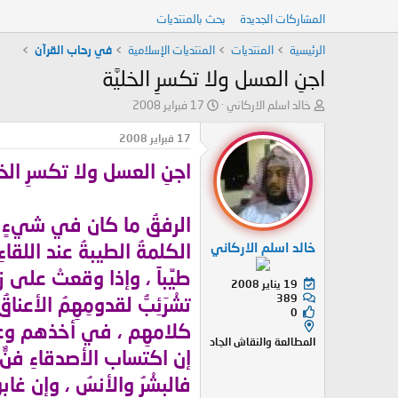
المشاركات الجديدة
بحث بالمنتديات
الرئيسية
المنتديات
المنتديات الإسلامية
في رحاب القرآن
اجنِ العسل ولا تكسرِ الخليَّة
ب
ت
خالد اسلم الاركاني
17 فبراير 2008
ا
ا
د
ر
17 فبراير 2008
ئ
ي
اجنِ العسل ولا تكسرِ الخلي
ا
خ
ل
ا
م
ل
و
ب
الرفقُ ما كان في شيءٍ إلاّ
ض
د
خالد اسلم الاركاني
الكلمةُ الطيبةُ عند اللقاء
و
ء
ع
طيِّباً ، وإذا وقعتْ على 
19 يناير 2008
389
تشْرَئِبُّ لقدومِهِمُ الأع
0
كلامهِم ، في أخذهم وعطا
المطالعة والنقاش الجاد
إن اكتساب الأصدقاءِ فنٌّ م
فالبِشْرُ والأنسُ ، وإن غاب