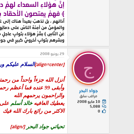
إنَّ هؤلاءِ السعداء لهمْ دستور أخ
﴾ فهمْ يمتصون الأحقاد بع
آذانهم ، بل تذهبُ بعيداً هناك إلى غي
والمؤمنُ من أمِنَهُ الناسُ على دمائِهم 
عَنِ النَّاسِ ﴾ بشّرْ هؤلاء بثوابٍ عاجل
وبشرهم بثوابٍ أخرويٍّ كبيرٍ في جوارِ ربٍّ 
29 يونيو 2008
ج
السلام عليكم ور
[align=center]
أنزل الله جزءاً واحداً من رحمت
وأبقى 99 عنده فما أعظم رحمة الله
جواد البحر
والراحمون يرحمهم الله
مراقب سابق
10 مايو 2008
يعطيك العافيه
خالد أسلم
على
5,088
الاكثر من رائع بارك الله فيك
0
تحياتي جواد البحر
[/align]