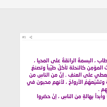
#1
خطاب ، البسمةُ الرائقةُ على المحيا ،
المؤمِنِ كالنحلة تأكلُ طيِّباً وتصنعُ
 يعطي على العنفِ . إنَّ من الناسِ من
دةُ وتشيّعهُمُ الأرواحُ ، لأنهم محبون في
م .
وأبداً بهالةٍ من الناسِ ، إنْ حضروا