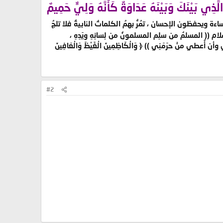
يْنَكَ وَبَيْنَهُ عَدَاوَةٌ كَأَنَّهُ وَلِيٌّ حَمِيمٌ
اءة ويحفظون الإحسان ، تمُرُّ بهمُ الكلماتُ النابيةُ فلا تلجُ
 (( المسلمُ من سلِم المسلمونُ من لِسانِهِ ويَدِهِ ،
طي منْ حرَمَنِي )) ﴿ وَالْكَاظِمِينَ الْغَيْظَ وَالْعَافِينَ
#2