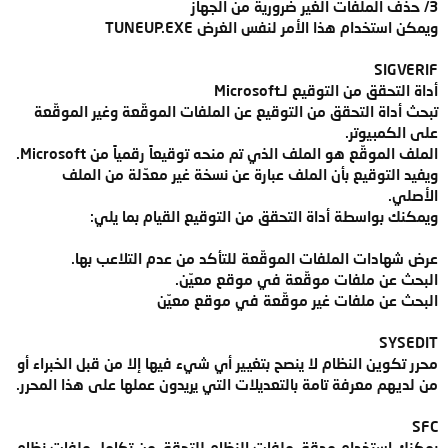
3/ حذف الملفات الغير ضرورية من الجهاز
ويمكن استخدام هذا الأمر لنفس الغرض TUNEUP.EXE
SIGVERIF
أداة التحقق من التوقيع لـMicrosoft
تبحث أداة التحقق من التوقيع عن الملفات الموقّعة وغير الموقّعة
على الكمبيوتر.
الملف الموقّع هو الملف الذي تم منحه توقيعاً رقمياً من Microsoft.
ويفيد التوقيع بأن الملف عبارة عن نسخة غير معدّلة من الملف
الأصلي.
ويمكنك بواسطة أداة التحقق من التوقيع القيام بما يلي:
عرض شهادات الملفات الموقّعة للتأكد من عدم التلاعب بها.
البحث عن ملفات موقّعة في موقع معيّن.
البحث عن ملفات غير موقّعة في موقع معيّن
SYSEDIT
محرر تكوين النظام لا ينصح بتغيير أي شيء فيها إلا من قبل الخبراء أو
من لديهم معرفة تامة بالتعديلات التي يريدون عملها على هذا المحرر.
SFC
يمكنك استخدام مدقق ملفات النظام للتحقق من تكامل ملفات نظام