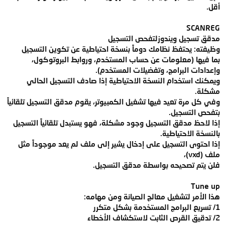
أقل.
SCANREG
مدقق تسجيل ويندوزلتفحص التسجيل
وظيفته: يحتفظ نظامك دوماً بنسخة احتياطية عن تكوين التسجيل
بما فيها (معلومات عن حساب المستخدم، وروابط البروتوكول،
وإعدادات البرامج، وتفضيلات المستخدم).
ويمكنك استخدام النسخة الاحتياطية إذا صادف التسجيل الحالي
مشكلة.
وفي كل مرة تعيد فيها تشغيل الكمبيوتر، يقوم مدقق التسجيل تلقائياً
بتفحص التسجيل.
إذا لاحظ مدقق التسجيل وجود مشكلة، فهو يستبدل تلقائياً التسجيل
بالنسخة الاحتياطية.
إذا احتوى التسجيل على إدخال يشير إلى ملف لم يعد موجوداً مثل
ملف (vxd)،
فلن يتم تصحيحه بواسطة مدقق التسجيل.
Tune up
هذا الأمر لتشغيل معالج الصيانة ومن مهامه:
1/ تسريع البرامج المستخدمة بشكل متكرر
2/ تدقيق القرص الثابت لاستكشاف الأخطاء