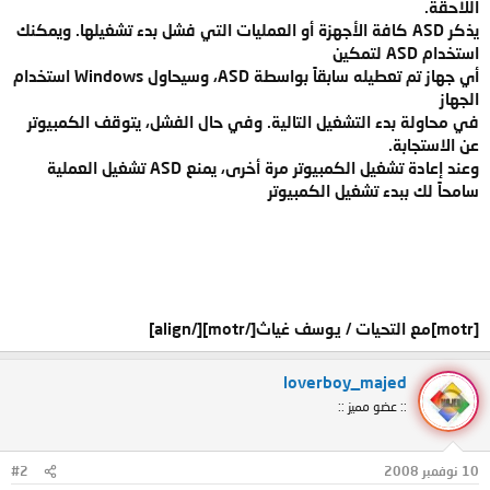
اللاحقة.
يذكر ASD كافة الأجهزة أو العمليات التي فشل بدء تشغيلها. ويمكنك
استخدام ASD لتمكين
أي جهاز تم تعطيله سابقاً بواسطة ASD، وسيحاول Windows استخدام
الجهاز
في محاولة بدء التشغيل التالية. وفي حال الفشل، يتوقف الكمبيوتر
عن الاستجابة.
وعند إعادة تشغيل الكمبيوتر مرة أخرى، يمنع ASD تشغيل العملية
سامحاً لك ببدء تشغيل الكمبيوتر
[motr]مع التحيات / يوسف غياث[/motr]
[/align]
loverboy_majed
:: عضو مميز ::
10 نوفمبر 2008
#2