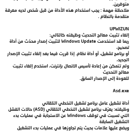
متوفرين.
ملاحظة مهمة : يجب استخدام هذه الأداة من قبل شخص لديه معرفة
متقدمة بالنظام .
UPWIZUN
إلغاء تثبيت معالج التحديث وظيفته كالتالي:
ربما قد استخدمت Windows Update لتثبيت إصدار محدّث من أداة
تصحيح،
أو برنامج تشغيل، أو أداة نظام. إذا قررت فيما بعد إلغاء تثبيت الإصدار
الجديد،
ولم تتمكن من إعادة تأسيس الاتصال بإنترنت، استخدم إلغاء تثبيت
معالج التحديث
للعودة إلى الإصدار السابق.
Asd.exe
أداة تشغيل عامل برنامج تشغيل التخطي التلقائي
وظيفته: يعرّف برنامج تشغيل التخطي التلقائي (ASD) حالات الفشل
التي تسببت في توقف Windows عن الاستجابة في عمليات بدء
التشغيل السابقة
ويضع عليها علامات بحيث يتم تجاوزها في عمليات بدء التشغيل