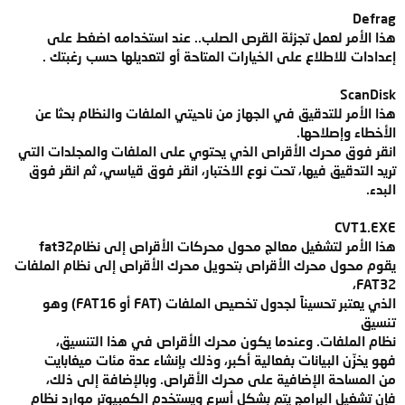
Defrag
هذا الأمر لعمل تجزئة القرص الصلب.. عند استخدامه اضغط على
إعدادات للاطلاع على الخيارات المتاحة أو لتعديلها حسب رغبتك .
ScanDisk
هذا الأمر للتدقيق في الجهاز من ناحيتي الملفات والنظام بحثا عن
الأخطاء وإصلاحها.
انقر فوق محرك الأقراص الذي يحتوي على الملفات والمجلدات التي
تريد التدقيق فيها، تحت نوع الاختبار، انقر فوق قياسي، ثم انقر فوق
البدء.
CVT1.EXE
هذا الأمر لتشغيل معالج محول محركات الأقراص إلى نظامfat32
يقوم محول محرك الأقراص بتحويل محرك الأقراص إلى نظام الملفات
FAT32،
الذي يعتبر تحسيناً لجدول تخصيص الملفات (FAT أو FAT16) وهو
تنسيق
نظام الملفات. وعندما يكون محرك الأقراص في هذا التنسيق،
فهو يخزّن البيانات بفعالية أكبر، وذلك بإنشاء عدة مئات ميغابايت
من المساحة الإضافية على محرك الأقراص. وبالإضافة إلى ذلك،
فإن تشغيل البرامج يتم بشكل أسرع ويستخدم الكمبيوتر موارد نظام