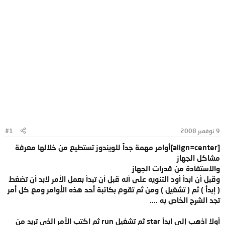
9 نوفمبر 2008
#1
[align=center]
أوامر مهمة جداً للويندوز تستطيع من خلالها معرفة
مشاكل الجهاز
والاستفادة من قدرات الجهاز
وقبل أن ابدأ أود التنويه على أنه قبل أن تبدأ بعمل الأمر لابد أن تضغط
( إبدأ ) ثم ( تشغيل ) ومن ثم تقوم بكاتبة أحد هذه الأوامر ومع كل أمر
تجد الشرح الخاص به ....
أولا اذهب إلى ابدأ star ثم تشغيل run ثم اكتب الأمر الذي تريد من