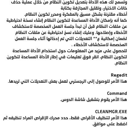
وتسمح لك هذه الأداة بتعديل تكوين النظام من خلال عملية حذف
خانات الاختيار، وتقليل المجازفة بكتابة
أخطاء مقترنة بشكل مسبق بالمفكرة ومحرر تكوين النظام.
كما أنه بإمكان الأداة المساعدة لتكوين النظام إنشاء نسخة احتياطية
عن ملفات النظام قبل أن تبدأ جلسة العمل المخصصة لاستكشاف
الأخطاء وإصلاحها. وعليك إنشاء نسخ احتياطية عن ملفات النظام
لضمان إمكانية ع** التعديلات التي تم إدخالها أثناء جلسة العمل
المخصصة لاستكشاف الأخطاء .
للحصول على مزيد من المعلومات حول استخدام الأداة المساعدة
لتكوين النظام، انقر فوق تعليمات في إطار الأداة المساعدة لتكوين
النظام.
Regedit
هذا الأمر للوصول إلى الرجستري لعمل بعض التعديلات التي تريدها.
Command
هذا الأمر يقوم بتشغيل شاشة الدوس.
CLEANMGR.EXE
هذا الأمر لتنظيف الأقراص فقط، حدد محرك الإقراص المراد تنظيفه ثم
اضغط على موافق.