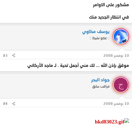
مشكور على الاوامر
في انتظار الجديد منك
يوسف مكاوي
:: عضو نشيط ::
10 نوفمبر 2008
#3
موفق بإذن الله ... لك مني أجمل تحية . لـ ماجد الأركاني
جواد البحر
ج
مراقب سابق
10 نوفمبر 2008
#4