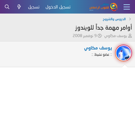
تسجيل الدخول
تسجيل
الدروس والشروح
أوامر مهمة جداً للويندوز
ب
ت
يوسف مكاوي
9 نوفمبر 2008
ا
ا
د
ر
يوسف مكاوي
ئ
ي
:: عضو نشيط ::
ا
خ
ل
ا
م
ل
و
ب
ض
د
و
ء
ع