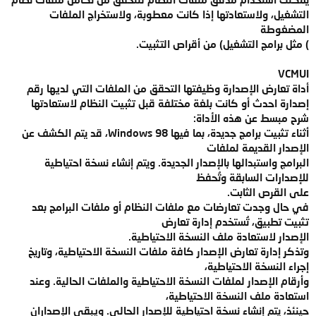
التشغيل، ولاستعادتها إذا كانت معطوبة، ولاستخراج الملفات
المضغوطة
) مثل برامج التشغيل) من أقراص التثبيت.
VCMUI
أداة تعارض الإصدارة وظيفتها التحقق من الملفات التي لديها رقم
إصدارة احدث أو كانت بلغة مختلفة قبل تثبيت النظام لاستعادتها
شرح مبسط عن هذه الأداة:
أثناء تثبيت برامج جديدة، بما فيها Windows 98، قد يتم الكشف عن
الإصدار القديمة لملفات
البرامج واستبدالها بالإصدار الجديدة. ويتم إنشاء نسخة احتياطية
للإصدارات السابقة وتُحفظ
على القرص الثابت.
في حال وجدت تعارضات مع ملفات النظام أو ملفات البرامج بعد
تثبيت تطبيق، تُستخدم إدارة تعارض
الإصدار لاستعادة ملف النسخة الاحتياطية.
وتذكر إدارة تعارض الإصدار كافة ملفات النسخة الاحتياطية، وتاريخ
إجراء النسخة الاحتياطية،
وأرقام الإصدار لملفات النسخة الاحتياطية والملفات الحالية. وعند
استعادة ملف النسخة الاحتياطية،
حينئذ، يتم إنشاء نسخة احتياطية للإصدار الحالي. ويبقى الإصداران