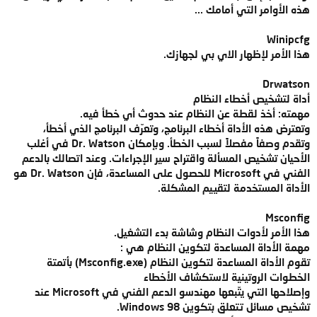
هذه الأوامر التي أمامك ...
Winipcfg
هذا الأمر لإظهار الاي بي لجهازك.
Drwatson
أداة لتشخيص أخطاء النظام
مهمته: أخذ لقطة عن النظام عند حدوث أي خطأ فيه.
وتعترض هذه الأداة أخطاء البرنامج، وتعرّف البرنامج الذي أخطأ،
وتقدم وصفاً مفصلاً لسبب الخطأ. وبإمكان Dr. Watson في أغلب
الأحيان تشخيص المسألة واقتراح سير الإجراءات. وعند اتصالك بالدعم
الفني في Microsoft للحصول على المساعدة، فإن Dr. Watson هو
الأداة المستخدمة لتقييم المشكلة.
Msconfig
هذا الأمر لأدوات النظام وشاشة بدء التشغيل.
مهمة الأداة المساعدة لتكوين النظام هي :
تقوم الأداة المساعدة لتكوين النظام (Msconfig.exe) بأتمتة
الخطوات الروتينية لاستكشاف الأخطاء
وإصلاحها التي يتّبعها مهندسو الدعم الفني في Microsoft عند
تشخيص مسائل تتعلق بتكوين Windows 98‏.