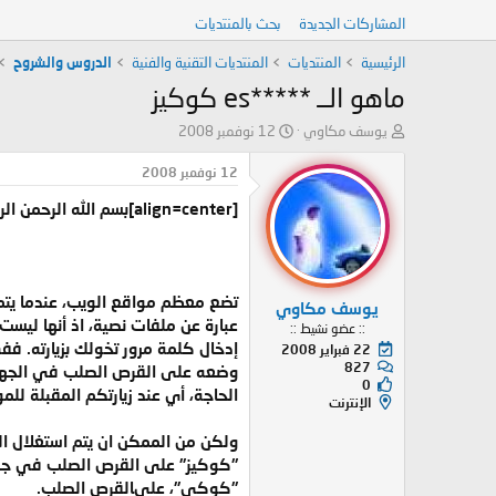
المشاركات الجديدة
بحث بالمنتديات
الرئيسية
المنتديات
المنتديات التقنية والفنية
الدروس والشروح
ماهو الــ *****es كوكيز
ب
ت
يوسف مكاوي
12 نوفمبر 2008
ا
ا
د
ر
12 نوفمبر 2008
ئ
ي
[align=center]بسم الله الرحمن الرحيم
ا
خ
ل
ا
م
ل
و
ب
ض
د
يوسف مكاوي
و
ء
عبارة عن ملفات نصية، اذ أنها ليس
:: عضو نشيط ::
ع
إدخال كلمة مرور تخولك بزيارته. ف
22 فبراير 2008
827
وضعه على القرص الصلب في الجهاز 
0
الحاجة، أي عند زيارتكم المقبلة للم
الإنترنت
ولكن من الممكن ان يتم استغلال ا
"كوكيز" على القرص الصلب في جها
"كوكي"، علىالقرص الصلب.