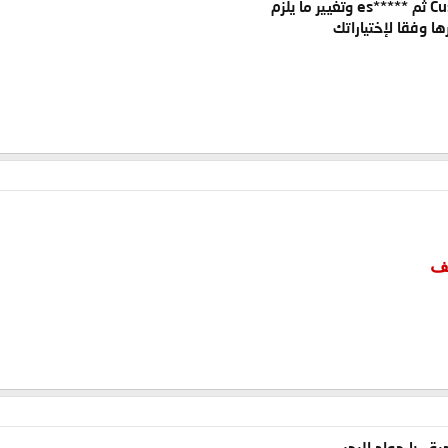
 وفقا لإختياراتك
يف
 . يا جواد البحر