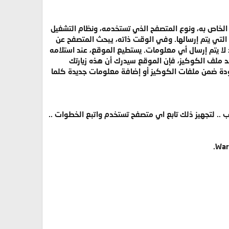
رسل المتصفح عند إدخالك عنوان موقع في شريط العناوين، طلباً إلى الموقع الذي حددته، متضمناً عنوان IP الخاص به، ونوع المتصفح الذي تستخدمه، ونظام التشغيل
زود Log Files، ولا علاقة للكوكيز بالمعلومات التي يتم إرسالها. وفي الوقت ذاته، يبحث المتصفح عن
ا يتم إرسال أي معلومات. يستطيع الموقع، عند استلامه
ملف الكوكيز، فإن الموقع سيدرك أن هذه زيارتك
جودة ضمن ملفات الكوكيز أو إضافة معلومات جديدة كلما
. لتجهيز ذلك تابع اي متصفح تستخدم واتبع الخطوات ..