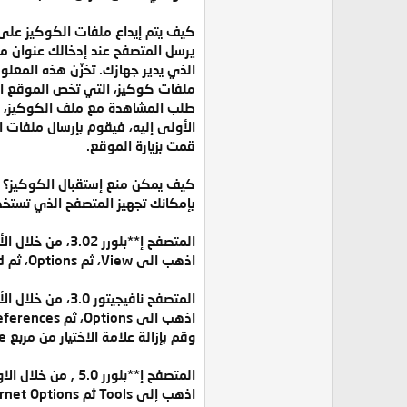
كيف يتم إيداع ملفات الكوكيز على
ملفات كوكيز، التي تخص الموقع الم
طلب المشاهدة مع ملف الكوكيز، أن
الأولى إليه، فيقوم بإرسال ملفات 
قمت بزيارة الموقع.
كيف يمكن منع إستقبال الكوكيز؟
بإمكانك تجهيز المتصفح الذي تستخ
المتصفح إ**بلورر 3.02، من خلال الأوامر
اذهب الى View، ثم Options، ثم Advanced، ووضع علامة الاختيار في مربع Warn before accepting *****es.
المتصفح نافيجيتور 3.0، من خلال الأوامر
اذهب الى Options، ثم Network Preferences، ثم Protocols،
وقم بإزالة علامة الاختيار من مربع Accepting a *****e .
المتصفح إ**بلورر 5.0 , من خلال الاوامر
اذهب إلى Tools ثم Internet Options ثم قم باختيار Security