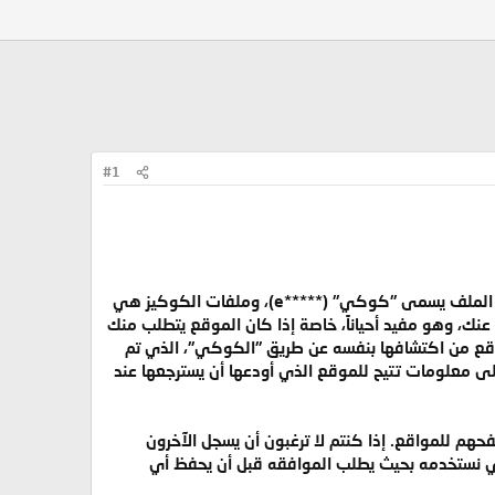
#1
تضع معظم مواقع الويب، عندما يتم زياراتها ملفاً صغيراً على القرص الصلب الخاص بجهاز الزائر (المتصفح)، هذا الملف يسمى "كوكي" (*****e)، وملفات الكوكيز هي
ك، وهو مفيد أحياناً، خاصة إذا كان الموقع يتطلب منك
موقع من اكتشافها بنفسه عن طريق "الكوكي"، الذي تم
ى معلومات تتيح للموقع الذي أودعها أن يسترجعها عند
 للمواقع. إذا كنتم لا ترغبون أن يسجل الآخرون
 نستخدمه بحيث يطلب الموافقه قبل أن يحفظ أي