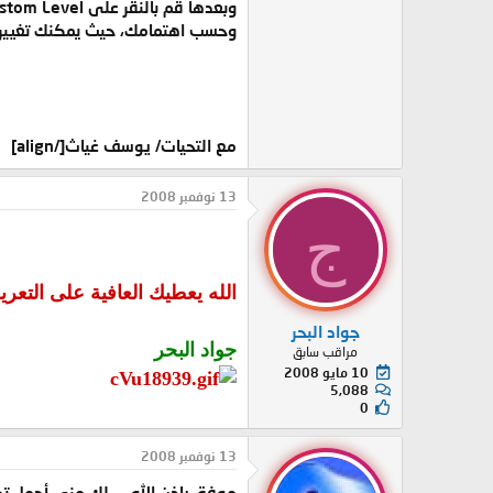
وبعدها قم بالنقر على Custom Level ثم *****es وتغيير ما يلزم
وحسب اهتمامك، حيث يمكنك تغييرها
مع التحيات/ يوسف غياث[/align]
13 نوفمبر 2008
ج
الله يعطيك العافية على التعر
جواد البحر
جواد البحر
مراقب سابق
10 مايو 2008
5,088
0
13 نوفمبر 2008
موفق بإذن الله ... لك مني أجمل تحية