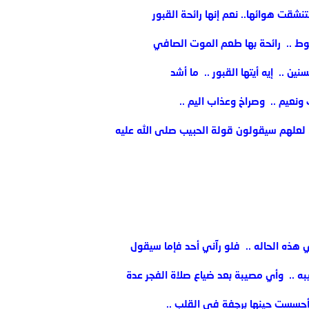
تنشقت هوائها.. ‏نعم إنها رائحة القبور
حنوط .. ‏ رائحة بها طعم الموت ‏الصافي
.. ‏ إيه أيتها القبور .. ‏ ما أشد
ونعيم .. ‏ وصراخ وعذاب اليم ..‏
 لعلهم سيقولون قولة الحبيب صلى الله عليه
هذه الحاله .. ‏ فلو رآني أحد فإما سيقول
ه .. ‏ وأي مصيبة بعد ضياع صلاة الفجر عدة
وأحسست حينها برجفة في القلب .. ‏