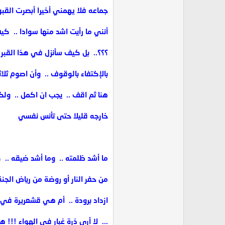
جماعه فلا يهمني أخيرا أبصرت القبور 
أنني ما رأيت اشد منها سوادا .. ‏ 
؟؟؟.. ‏ بل كيف سأنزل في هذا القبر
بالإكتفاء بالوقوف .. ‏ وأن اصوم ثلاثة
هنا ثم اقف .. ‏ يجب ان اكمل .. ‏ ولك
خارجه قليلا حتى تأنس نفسي
ما أشد ظلمته .. ‏ وما أشد ضيقه .. 
من حفر النار أو روضة من رياض الجنة ..
ازداد برودة .. ‏ أم هي قشعريرة في
... ‏ لا أرى ذرة غبار في الهواء !