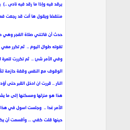
يرقد فيه وإذا ما رقد فيه نادى ..) ‏
منتفضا ويقول ها أنت قد رجعت فماذ
حدث أن فاتتني صلاة الفجر وهي صل
تفوته طوال اليوم .. ‏ ثم تكرر معي ن
وفي الأمر شئ .. ‏ ثم تكررت للمرة الث
الوقوف مع النفس وقفة حازمة لتأدي
النار .. قررت ان ادخل القبر حتى أؤدبه
هذا هو منزلها ومسكنها إلى ما يشاء
الأمر غدا .. ‏ وجلست اسول في هذا ا
حينها قلت كفى ... ‏وأقسمت أن يكون