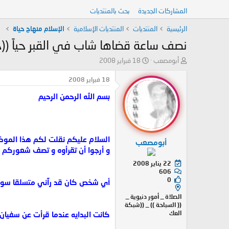
المشاركات الجديدة
بحث بالمنتديات
الرئيسية
المنتديات
المنتديات الإسلامية
الإسلام منهاج حياة
نصف ساعة قضاها شاب في القبر حياً ((ح
ب
ت
أبومصعب
18 فبراير 2008
ا
ا
د
ر
18 فبراير 2008
ئ
ي
بسم الله الرحمن الرحيم
ا
خ
ل
ا
م
ل
و
ب
ض
د
السلام عليكم نقلت لكم هذا الموضو
أبومصعب
و
ء
و أرجوا أن تقرأوه و تصف شعوركم ب
ع
22 يناير 2008
606
0
أي شخص كان قد رآني متسلقا سور ا
الصلاة _ أمور دنيوية _
(( السباحة )) _ ((شبكة
العك
كانت البدايه عندما قرأت عن سفيان 