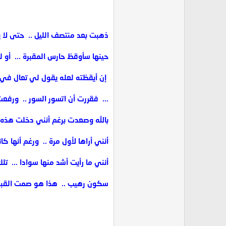
ذهبت بعد منتصف الليل .. ‏ حتى لا ي
‏حينها سأوقظ حارس المقبرة ... ‏ أو ل
‏ إن أيقظته لعله يقول لي تعال في
... ‏ فقررت أن اتسور السور .. ‏ و
بالله وصعدت برغم أنني دخلت هذه ال
أنني أراها لأول مرة .. ‏ ورغم أنها كا
أنني ما رأيت أشد منها سوادا ... ‏ تلك 
سكون رهيب .. ‏ هذا هو صمت القبو