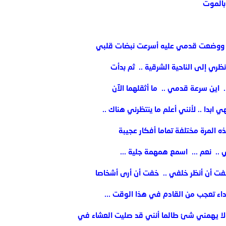
 بالموت
ليه ووضعت قدمي عليه أسرعت نبضات قلبي
نظري إلى الناحية الشرقية .. ‏ ثم بدأت
‏ اين سرعة قدمي .. ‏ ما أثقلهما الآن
ي ابدا .. ‏لأنني أعلم ما ينتظرني هناك ..
ن هذه المرة مختلفة تماما أفكار عجيبة
 ‏ نعم ... ‏ اسمع همهمة جلية ... ‏
ت أن أنظر خلفي .. ‏ خفت أن أرى أشخاصا
داء تعجب من القادم في هذا الوقت ...‏
ولا يهمني شئ طالما أنني قد صليت العشاء في