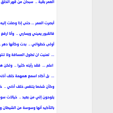
العمر بقية .. ‏ سبحان من قهر الخلق
أبصرت الممر ...‏ حتى إذا وصلت إ
فالقبور يميني ويساري .. ‏ وأنا ارفع 
أولى خطواتي .. ‏ بدت وكأنها دهر .. 
... ‏ تمنيت ان تطول المسافة ولا تنته
‏ اعلم ... ‏ فقد رأيته كثيرا .. ‏ ولك
... ‏ بل أكاد اسمع همهمة خلف أذني ..
وكأن شخصا يتنفس خلف أذني .. ‏ خف
يلوحون إلي من بعيد .. ‏ خيالات سو
بالتأكيد أنها وسوسة من الشيطان 