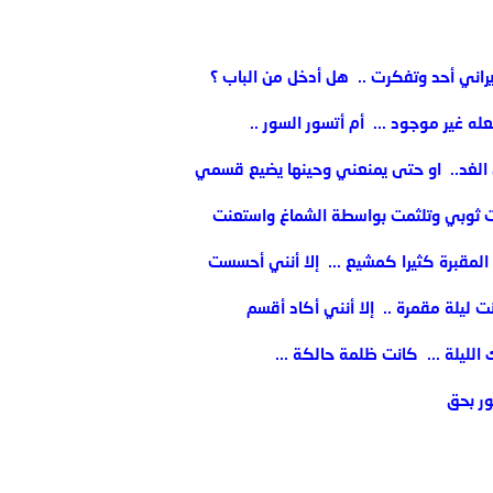
راني أحد وتفكرت .. ‏ هل أدخل من الباب ؟
عله غير موجود ... ‏ أم أتسور السور ..
 الغد.. ‏ او حتى يمنعني وحينها يضيع قسمي
رفعت ثوبي وتلثمت بواسطة الشماغ واستعنت
مقبرة كثيرا كمشيع ... ‏ إلا أنني أحسست
نت ليلة مقمرة .. ‏ إلا أنني أكاد أقسم
الليلة ... ‏ كانت ظلمة حالكة ... ‏
ر بحق