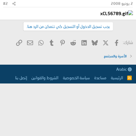
2 يونيو 2008
#2
يجب تسجيل الدخول أو التسجيل كي تتمكن من الرد هنا.
X
فيسبوك
Bluesky
LinkedIn
Reddit
Pinterest
Tumblr
WhatsApp
الرابط
البريد الإلكتروني
شارك:
الأسرة والمجتمع
Arabic
الرئيسية
مساعدة
سياسة الخصوصية
الشروط والقوانين
إتصل بنا
R
S
S