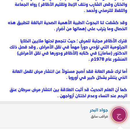
والختان وقص الشارب ونتف الإبط وتقليم الأظافر ) رواه الجماعة
واللفظ للترمذي وأحمد .
وقد كشفت لنا البحوث الطبية الأهمية الصحية البالغة لتطبيق هذه
الخصال وما يترتب على إهمالها من أضرار .
فترك الأظافر مجلبة للمرض ؛ حيث تتجمع تحتها ملايين الخلايا
الجرثومية التي تؤدي دوراً مهماً في نقل الأمراض , وقد فصل ذلك
الدكتور (سامان) في كتابه (الأظافر ودورها في نقل الأمراض)
المنشور عام 1978م .
أما ترك شعر العانة فقد أصبح مسئولاً عن انتشار مرض تقمل العانة
الذي ينتشر بشكل كبير في أوروبا .
كما أن العلم الحديث قد أثبت العلاقة بين انتشار مرض سرطان عنق
الرحم عند النساء وعدم اختتان أزواجهن .
جواد البحر
ج
مراقب سابق