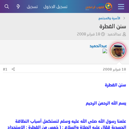
تسجيل الدخول
تسجيل
الأسرة والمجتمع
سنن الفطرة
ب
ت
عبدالحميد
18 فبراير 2008
ا
ا
د
ر
عبدالحميد
ئ
ي
ا
خ
ل
ا
م
ل
18 فبراير 2008
#1
و
ب
ض
د
و
ء
سنن الفطرة
ع
يسم الله الرحمن الرحيم
علمنا رسول الله صلى الله عليه وسلم لنستكمل أسباب النظافة
الجسدية فقال عليه الصلاة والسلام : ( خمس من الفطرة : الإستحداد