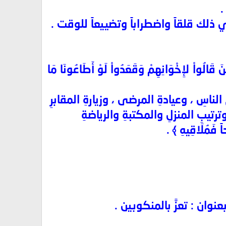
.
 في ذلك قلقاً واضطراباً وتضييعاً للوقت .
 لإِخْوَانِهِمْ وَقَعَدُواْ لَوْ أَطَاعُونَا مَا
لناسِ ، وعيادةِ المرضى ، وزيارةِ المقابرِ
ترتيبِ المنزلِ والمكتبةِ والرياضةِ
فَمُلَاقِيهِ ﴾ .
ان : تعزَّ بالمنكوبين .