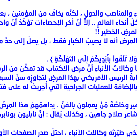
اءِ والمناصبِ والدولِ ، لكنَّه يخافُ من المؤمنين ، بع
ِ أنحاءِ العالمِ .. إلاَّ أنَّ آخر الإحصاءاتِ تؤكّدُ أنَّ
لمرضِ الخطير !!
رضِ أنه لا يصيبُ الكبار فقط ، بل يصِلُ إلى حدِّ مد
َلاَ تُلْقُواْ بِأَيْدِيكُمْ إِلَى التَّهْلُكَةِ ﴾ .
ها وِكالاتُ الأنباءِ أنَّ مرض الاكتئابِ قد تمكَّن من ا
صابةُ الرئيس الأمريكي بهذا المرضِ لتجاوزِه سنَّ السب
إضافةِ للعملياتِ الجراحيةِ التي أُجريتْ له على فتراتٍ 
 وخاصَّةً مَنْ يعملون بالفنِّ ، يداهمُهمْ هذا المرضُ 
رِ صلاح جاهين ، وكذلك يُقال : إنَّ نابليون بونابرت 
 الذي طيَّرتْه وكِالات الأنباءِ ، احتلَّ صدر الصفحاتِ