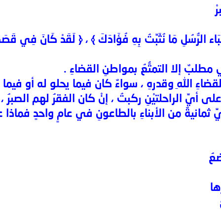
ْ
أَنبَاء الرُّسُلِ مَا نُثَبِّتُ بِهِ فُؤَادَكَ ﴾ ، ﴿ لَقَدْ كَانَ فِي قَ
مطلبٌ إلا التمتُّعُ بمواطنِ القضاءِ .
اءِ اللهِ وقدرهِ ، سواءٌ كان فيما يحلو له أو فيما كا
ى أيِّ الراحلتيْنِ ركبتُ ، إنْ كان الفقرُ لهم الصبرُ 
ثمانيةٌ من الأبناءِ بالطاعونِ في عامٍ واحدٍ فماذا
عُ
ها