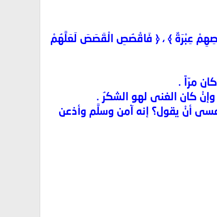
صَصِهِمْ عِبْرَةٌ ﴾ ، ﴿ فَاقْصُصِ الْقَصَصَ لَعَلَّهُمْ
ن مرّاً .
، وإنْ كان الغنى لهو الشكرُ .
 عسى أنْ يقول؟ إنه آمن وسلَّم وأذعن