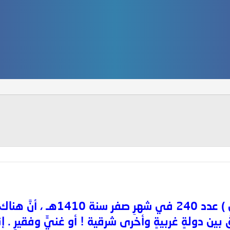
كتئبٍ على وجهِ الأرضِ !
ِقُ بين دولةٍ غربيةٍ وأخرى شرقية ! أو غنيٍّ وفقيرٍ .