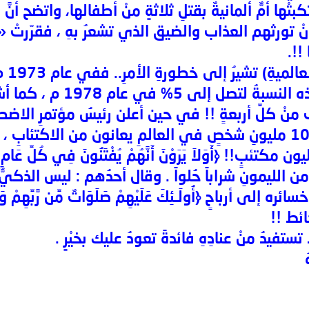
تكبتْها أمٌّ ألمانيةٌ بقتلِ ثلاثةٍ منْ أطفالها، واتضح أن
نْ تورثهم العذاب والضيق الذي تشعرُ بهِ ، فقرّرتْ «
!!.
وأرق
العالمِ 3% ، وارتفعتْ هذ
 منْ كلِّ أربعةٍ !! في حين أعلن رئيسُ مؤتمرِ الا
عام 1981 م أنَّ هناك 100 مليونِ شخصٍ في العالمِ يعانون من الا
بٍ!! ﴿أَوَلاَ يَرَوْنَ أَنَّهُمْ يُفْتَنُونَ فِي كُلِّ عَامٍ مَّرَّةً
من الليمونِ شراباً حُلواً . وقال أحدُهم : ليس الذكيُّ 
إلى أرباحٍ ﴿أُولَـئِكَ عَلَيْهِمْ صَلَوَاتٌ مِّن رَّبِّهِمْ وَرَحْم
ائط !!
تستفيدُ منْ عنادِهِ فائدةً تعودُ عليك بخيْرٍ .