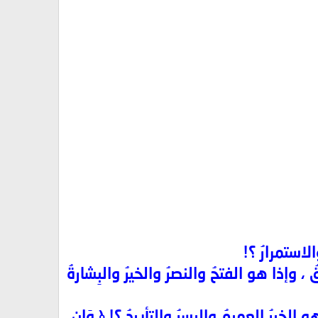
لاستمرارُ ؟!
، وإذا هو الفتحُ والنصرُ والخيرُ والبِشارةُ
لخيرُ العميمُ واليسرُ والتأييدُ ؟! ﴿ وَإِن