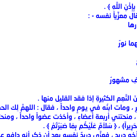
إِذْنِ اللَّهِ ﴾ .
 معزِّياً نفسه - :
رها
 نورُ
ِ مشهورُ
النَّعِم الكثيرةِ إذا فقد القليل منها .
يرِ ، ومات ابنُه في يومٍ واحداً ، فقال : اللهمَّ لِك ا
، منحتني أربعة أعضاءِ ، وأخذت عضواً واحداً ، ومنحتني
َرِيراً﴾ ، ﴿ سَلاَمٌ عَلَيْكُم بِمَا صَبَرْتُمْ ﴾ .
َةِ أخو دريدٍ ، فعزَّى دريدٌ نفسه بعد أن ذكر أنه دافع ع