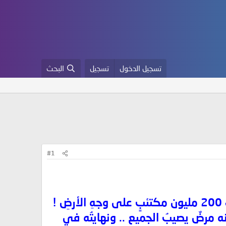
تسجيل الدخول
تسجيل
البحث
#1
 إنه مرضٌ يصيبُ الجميع .. ونهايتُه في