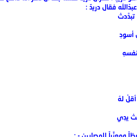
ُالله فقال دريدٌ :
دَّدتْ
 أسودِ
فسهِ
لْ لهُ
ْ يدِي
 ومعزِّياً للمصابين - :