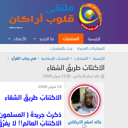
الرئيسية
المنتديات
ما الجديد
الأعضاء
المشاركات الجديدة
بحث بالمنتديات
الرئيسية
المنتديات
المنتديات الإسلامية
في رحاب القرآن
الاكتئابُ طريقُ الشقاءِ
ب
ت
خالد اسلم الاركاني
19 فبراير 2008
ا
ا
د
ر
19 فبراير 2008
ئ
ي
الاكتئابُ طريقُ الشقاءِ
ا
خ
ل
ا
م
ل
و
ب
ذكرتْ جريدةُ ( المسلمون ) عدد 240 في شهرِ صفر سنة 1410هـ ، أنَّ هناك 200 مليون م
ض
د
خالد اسلم الاركاني
الاكتئابُ العالم!! لا يفرّ
و
ء
ع