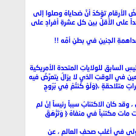
ضُ الأرقامِ تؤكدُ أنَّ ضحاياهُ وصلوا إلى
 واحداً على الأقلِّ بين كل عشرةِ أفرادٍ على
اهمةِ الجنينِ في بطنِ أمِّه !!
لرئيسِ السابق للولاياتِ المتحدة الأمريكية
عين في الوقتِ الذي لا يزالُ يتعرَّضُ فيه
متلاحقةٍ ،﴿وَلَوْ كُنتُمْ فِي بُرُوجٍ
، وقد كان الاكتئابُ سبباً رئيساً إنْ لم
مات مكتئباً في منفاهُ ﴿ وَتَزْهَقَ
 الأولى في أغلبِ صحفِ العالمِ ، عن