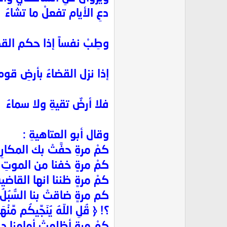
دعِ الأيام تفعلْ ما تشاءُ
وطِبْ نفساً إذا حكم القض
إذا نزل القضاءُ بأرضِ قومٍ
فلا أرضٌ تقيةِ ولا سماءُ
وقال أبو العتاهيةِ :
كمْ مرةِ حفَّتْ بك المكارِه
كمْ مرةٍ خفنا من الموتِ ف
كمْ مرةٍ ظننا انها القاضية
كم مرةٍ ضاقتْ بنا السُّبُلُ
؟! ﴿ قُلِ اللّهُ يُنَجِّيكُم مِّنْه
كمْ مرةٍ أظلمتْ أمامنا دنيا