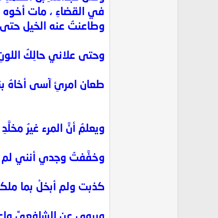
في القضاءِ ، مات أخوه عبد
وطاعنتُ عنه الخيل حتى تب
وحتى علاني حالِكُ اللونِ
طعان امرئِ آسى أخاهُ بن
ويعلمُ أنَّ المرء غيرُ مخلَّدِ
وخفَّفتُ وجدي أنني لم أق
كذبت ولم أبخلْ بما ملكت
ويروى عنِ الشافعيِّ واعظاً