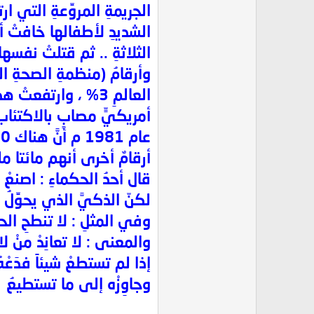
الجريمةِ المروِّعةِ التي ار
الشديدِ لأطفالها خافتْ أ
الثلاثةِ .. ثم قتلتْ نفسها 
أمريكيٍّ مصابٍ بالاكتئاب
أرقامٌ أخرى أنهم مائتا مليون مكتئ
قال أحدُ الحكماءِ : اصنعْ 
لكنّ الذكيَّ الذي يحوِّلُ خسائره 
وفي المثلِ : لا تنطحِ الح
والمعنى : لا تعانِدْ منْ لا 
إذا لم تستطعْ شيئاً فدَعْهُ
وجاوِزْه إلى ما تستطيعُ