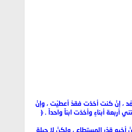
لحمْد ، إنْ كنت أخذت فقدْ أعطيْت ، وإنْ
 أربعة أبناءٍ وأخذت ابناً واحداً . ﴿
نْ أخيهِ قدْر المستطاعِ ، ولكنْ لا حيلة