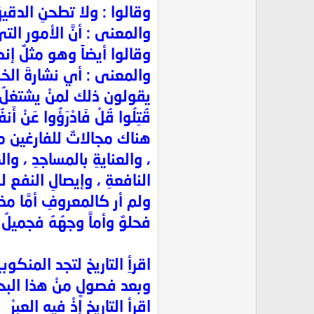
وقالوا : ولا تطحنِ الدقيق ، ﴿ فَأَ
والمعنى : أنَّ الأمور التي
وقالوا أيضاً وهو مثلٌ إنكلي
والمعنى : أي نشارةَ الخشب
يقولون ذلك لمنْ يشتغلُ بالتواف
قُتِلُوا قُلْ فَادْرَؤُوا عَنْ أَن
هناك مجالاتٌ للفارغين من ا
، والعنايةِ بالمساجدِ ، وال
النافعةِ ، وإيصالِ النفع للفقرا
ولم أر كالمعروفِ أمَّا مذا
فحلوٌ وأماَّ وجهُهُ فجميلُ
اقرأِ التاريخ لتجد المنك
وبعد فصولٍ منْ هذا البح
اقرأ التاريخ إذْ فيه العِبرْ