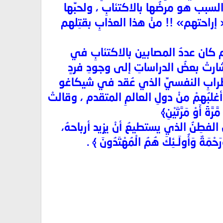
َّ السبب هو مرضُها بالاكتئابِ ، ولحبِّها
 إراحتهم» !! منْ هذا العذابِ بقتِلهم
امُ (منظمةِ الصحةِ العالميةِ) تشيرُ إلى خطورةِ الأمرِ.. ففي عام 1973 م كان عددُ المصابين بالاكتئابِ في
ه النسبةُ لتصل إلى 5% في عام 1978 م ، كما أشارتْ بعضُ الدراساتِ إلى وجودِ فردٍ
ضطرابِ النفسيِّ الذي عُقد في شيكاغو
كتئابِ ، أغلبُهمْ منْ دولِ العالمِ المتقدم ، وقالتْ
 أَوْ مَرَّتَيْنِ﴾
الفطِنُ الذي يستطيعُ أنْ يزيد أرباحهُ،
َةٌ وَأُولَـئِكَ هُمُ الْمُهْتَدُونَ ﴾ .