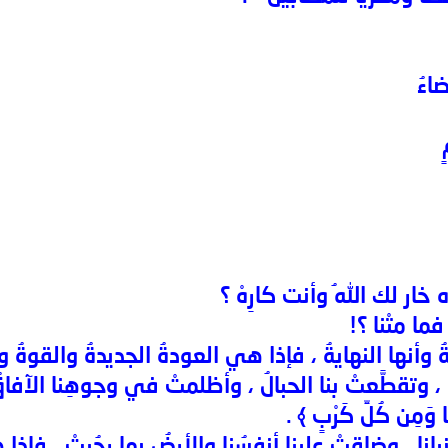
اءُ
 خار لك اللهُ وأنت كارِهْ ؟
ما متْنا ؟!
ُ وأنها النهايةُ ، فإذا هي العودةُ الجديدةُ والقوةُ وا
 ، وتقطَّعتْ بنا الحبالُ ، وأظلمتْ في وجوهِنا الآفاقُ 
َا وَمِن كُلِّ كَرْبٍ ﴾ .
نا ، وضاقتْ علينا أنفسُنا والأرضُ بما رحُبتْ ، فإذا هو ا