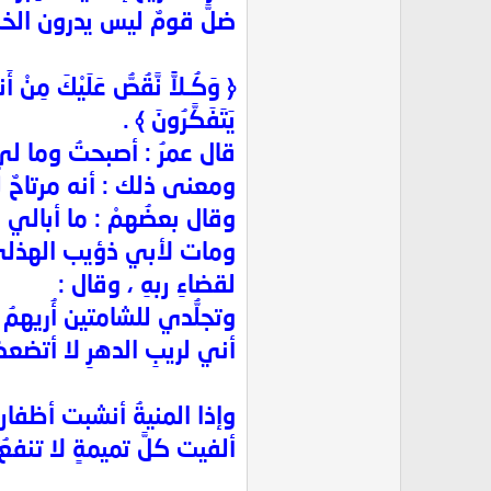
ضلَّ قومٌ ليس يدرون الخبر
﴿ وَكُـلاًّ نَّقُصُّ عَلَيْكَ مِنْ 
يَتَفَكَّرُونَ ﴾ .
قال عمرُ : أصبحتُ وما لي 
ومعنى ذلك : أنه مرتاحٌ لقض
وقال بعضُهمْ : ما أبالي عل
ومات لأبي ذؤيب الهذليِّ 
لقضاءِ ربهِ ، وقال :
وتجلُّدي للشامتين أُريهمُ
أني لريبِ الدهرِ لا أتضعض
وإذا المنيةُ أنشبت أظفار
ألفيت كلَّ تميمةٍ لا تنفعُ