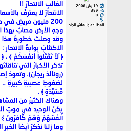
الغالبِ الانتحارُ !!
19 يناير 2008
389
الانتحارُ لا يعترفُ بالأسم
0
200 مليون مريضٍ في كلّ
المطالعة والنقاش الجاد
وجهِ الأرضِ مصابٌ بهذا ا
وقد وصلتْ خطورةُ هذا الم
الاكتئابُ بوابةُ الانتحار :
﴿ َلاَ تَقْتُلُواْ أَنفُسَكُمْ ﴾ ، ﴿ و
تذكر الأخبارُ التي تناقلتْ
(رونالدْ ريجان). وتعودُ إ
لضغوطٍ عصبيةٍ كبيرةٍ .. بال
مُّشَيَّدَةٍ ﴾ .
وهناك الكثيرُ من المشاهيرِ
يكنْ الوحيد في موتِ الشاع
أَنفُسُهُمْ وَهُمْ كَافِرُونَ ﴾ .
وما زلنا نذكرُ أيضاً الخبر