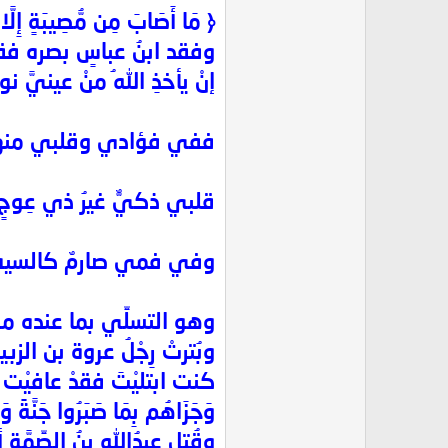
﴿ مَا أَصَابَ مِن مُّصِيبَةٍ إِلَّا بِ
وفقد ابنُ عباسٍ بصره فقال
إنْ يأخذِ اللهُ منْ عينيَّ نو
ففي فؤادي وقلبي منهما
قلبي ذكيٌّ غيرُ ذي عِوجٍ
وفي فمي صارمٌ كالسيف
وهو التسلِّي بما عنده منَ 
وبُترتْ رِجْلُ عروة بن الزب
كنت ابتليْتَ فقدْ عافيْت 
وَجَزَاهُم بِمَا صَبَرُوا جَنَّةً وَح
وقُتل عبدُاللهِ بنُ الصِّمّ