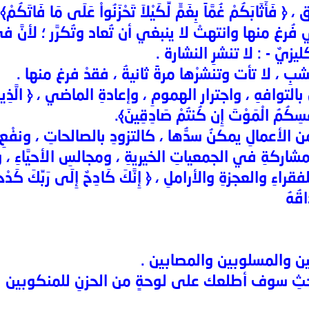
ثَابَكُمْ غُمَّاً بِغَمٍّ لِّكَيْلاَ تَحْزَنُواْ عَلَى مَا فَاتَكُمْ﴾ 
 فُرغ منها وانتهتْ لا ينبغي أن تُعاد وتُكرَّر ؛ لأنَّ
زيٌ - : لا تنشرِ النشارة .
ِ ، لا تأت وتنشرْها مرةً ثانيةُ ، فقدْ فرغ منها .
هِ ، واجترار الهمومِ ، وإعادةِ الماضي ، ﴿ الَّذِينَ قَالُواْ
فُسِكُمُ الْمَوْتَ إِن كُنتُمْ صَادِقِينَ﴾.
لأعمالِ يمكنُ سدُّها ، كالتزودِ بالصالحاتِ ، ونفْعِ ا
مشاركةِ في الجمعياتِ الخيريةِ ، ومجالسِ الأحيَّاءِ ، و
ءِ والعجزةِ والأراملِ ، ﴿ إِنَّكَ كَادِحٌ إِلَى رَبِّكَ كَدْحاً 
قُهُ
وبين والمسلوبين والمصابين .
ثِ سوف أطلعك على لوحةٍ من الحزنِ للمنكوبين بعنو